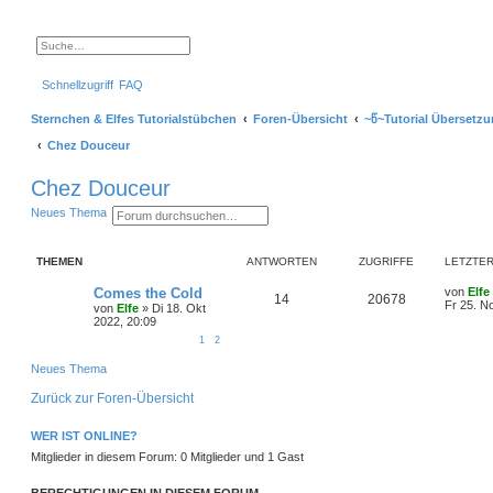
S
E
u
r
c
w
Schnellzugriff
FAQ
h
e
e
i
t
Sternchen & Elfes Tutorialstübchen
Foren-Übersicht
~წ~Tutorial Übersetzu
e
r
Chez Douceur
t
e
S
Chez Douceur
u
c
S
E
Neues Thema
h
u
r
e
c
w
h
e
THEMEN
ANTWORTEN
ZUGRIFFE
LETZTER
e
i
t
e
L
Comes the Cold
von
Elfe
A
Z
14
20678
r
e
Fr 25. N
von
Elfe
»
Di 18. Okt
t
t
2022, 20:09
n
u
e
z
1
2
S
t
t
g
u
e
Neues Thema
c
r
h
w
r
B
e
e
Zurück zur Foren-Übersicht
i
o
i
t
r
WER IST ONLINE?
r
f
a
Mitglieder in diesem Forum: 0 Mitglieder und 1 Gast
g
t
f