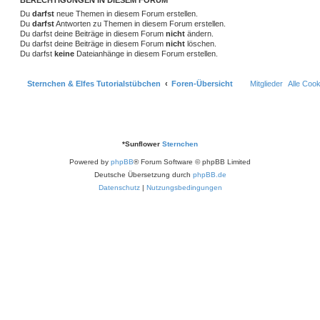
BERECHTIGUNGEN IN DIESEM FORUM
e
e
Du
darfst
neue Themen in diesem Forum erstellen.
n
Du
darfst
Antworten zu Themen in diesem Forum erstellen.
Du darfst deine Beiträge in diesem Forum
nicht
ändern.
Du darfst deine Beiträge in diesem Forum
nicht
löschen.
Du darfst
keine
Dateianhänge in diesem Forum erstellen.
Sternchen & Elfes Tutorialstübchen
Foren-Übersicht
Mitglieder
Alle Coo
*
Sunflower
Sternchen
Powered by
phpBB
® Forum Software © phpBB Limited
Deutsche Übersetzung durch
phpBB.de
Datenschutz
|
Nutzungsbedingungen