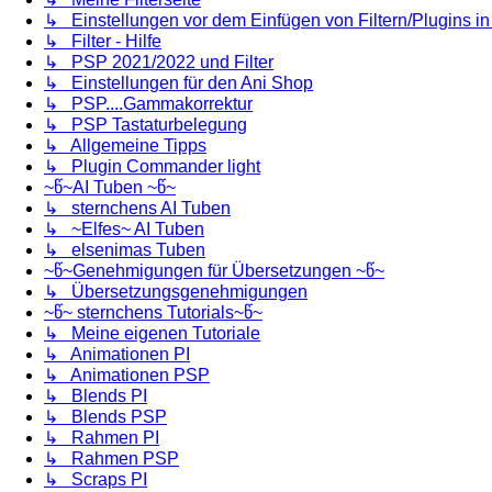
↳ Einstellungen vor dem Einfügen von Filtern/Plugins i
↳ Filter - Hilfe
↳ PSP 2021/2022 und Filter
↳ Einstellungen für den Ani Shop
↳ PSP....Gammakorrektur
↳ PSP Tastaturbelegung
↳ Allgemeine Tipps
↳ Plugin Commander light
~წ~AI Tuben ~წ~
↳ sternchens AI Tuben
↳ ~Elfes~ AI Tuben
↳ elsenimas Tuben
~წ~Genehmigungen für Übersetzungen ~წ~
↳ Übersetzungsgenehmigungen
~წ~ sternchens Tutorials~წ~
↳ Meine eigenen Tutoriale
↳ Animationen PI
↳ Animationen PSP
↳ Blends PI
↳ Blends PSP
↳ Rahmen PI
↳ Rahmen PSP
↳ Scraps PI