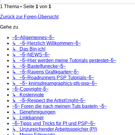
1 Thema • Seite
1
von
1
Zurück zur Foren-Übersicht
Gehe zu
~წ~Allgemeines~წ~
↳ ~წ~Herzlich Willkommen~წ~
↳ Das Bin ich!
↳ ~წ~NEWS~წ~
↳ ~წ~Hier werden meine Tutorials gestestet~წ~
↳ ~წ~Bastelfunecke~წ~
↳ ~წ~Ravens Grafikgarten~წ~
↳ ~წ~Roadrunners PSP Tutorials~წ~
↳ ~წ~ knirisdreamgraphics-pfs-psp~წ~
~წ~Copyright~წ~
↳ Kostennote
↳ ~წ~Respect the Artist©right~წ~
~წ~ Foren die nach meinen Tuts basteln ~წ~
↳ Genehmigungen
↳ Linkbanner
~წ~Tipps und Tricks für PI und PSP~წ~
↳ Unzureichender Arbeitsspeicher (PI)
↳ Meine Filterseite