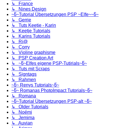
↳ France
↳ Nines Design
~წ~Tutorial Übersetzungen PSP ~Elfe~~წ~
↳ Gerrie
↳ Tuts Keetje - Karin
↳ Keetje Tutorials
↳ Karins Tutorials
↳ Ri@
↳ Corry
↳ Violine graphisme
↳ PSP Creation Art
↳ ~წ~Elfes eigene PSP-Tutirials~წ~
↳ Tuts mit Scraps
↳ Signtags
↳ Rahmen
~წ~ Renys Tutorials~წ~
~წ~ Romanas PhotoImpact Tutorials~წ~
↳ Romana
~წ~Tutorial Übersetzungen PSP-alt ~წ~
↳ Older Tutorials
↳ Noémi
↳ Jemima
↳ Auvian