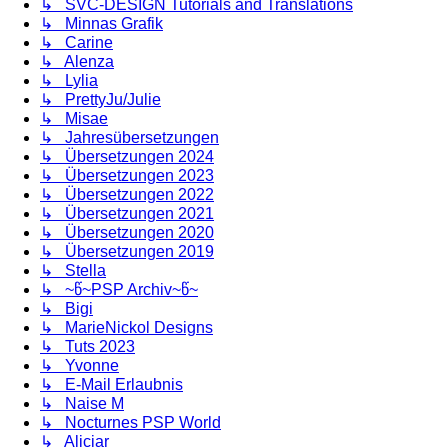
↳ SVC-DESIGN Tutorials and Translations
↳ Minnas Grafik
↳ Carine
↳ Alenza
↳ Lylia
↳ PrettyJu/Julie
↳ Misae
↳ Jahresübersetzungen
↳ Übersetzungen 2024
↳ Übersetzungen 2023
↳ Übersetzungen 2022
↳ Übersetzungen 2021
↳ Übersetzungen 2020
↳ Übersetzungen 2019
↳ Stella
↳ ~წ~PSP Archiv~წ~
↳ Bigi
↳ MarieNickol Designs
↳ Tuts 2023
↳ Yvonne
↳ E-Mail Erlaubnis
↳ Naise M
↳ Nocturnes PSP World
↳ Aliciar