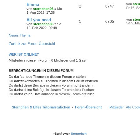
r
f
e
e
a
e
t
L
Emma
von
ste
A
Z
2
6747
t
g
g
i
e
o
i
e
Fr 16. S
t
f
von
sternchen06
»
Mo
n
t
r
t
1. Aug 2022, 17:38
n
u
r
w
r
B
z
r
f
e
e
a
e
t
L
All you need
von
ste
A
Z
1
6805
t
g
g
i
e
o
i
e
Sa 5. Mä
t
f
von
sternchen06
»
Sa
n
t
r
t
12. Feb 2022, 20:49
n
u
r
w
r
B
z
r
f
e
e
a
e
t
Neues Thema
t
g
g
i
e
o
i
t
f
n
t
r
Zurück zur Foren-Übersicht
r
w
r
B
r
f
e
e
a
e
g
i
o
i
WER IST ONLINE?
t
f
n
t
Mitglieder in diesem Forum: 0 Mitglieder und 1 Gast
r
r
f
e
e
a
g
t
f
BERECHTIGUNGEN IN DIESEM FORUM
n
Du
darfst
neue Themen in diesem Forum erstellen.
e
e
Du
darfst
Antworten zu Themen in diesem Forum erstellen.
Du darfst deine Beiträge in diesem Forum
nicht
ändern.
n
Du darfst deine Beiträge in diesem Forum
nicht
löschen.
Du darfst
keine
Dateianhänge in diesem Forum erstellen.
Sternchen & Elfes Tutorialstübchen
Foren-Übersicht
Mitglieder
Alle Coo
*
Sunflower
Sternchen