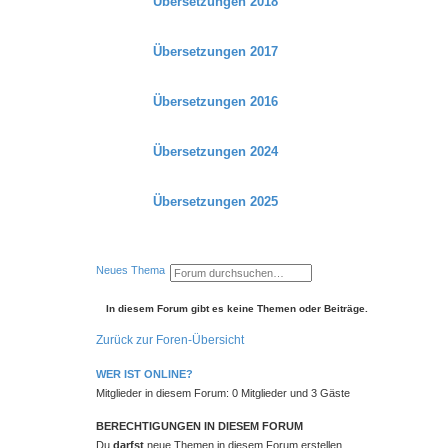
Übersetzungen 2018
Übersetzungen 2017
Übersetzungen 2016
Übersetzungen 2024
Übersetzungen 2025
S
E
Neues Thema
u
r
c
w
h
e
In diesem Forum gibt es keine Themen oder Beiträge.
e
i
t
Zurück zur Foren-Übersicht
e
r
t
WER IST ONLINE?
e
S
Mitglieder in diesem Forum: 0 Mitglieder und 3 Gäste
u
c
h
BERECHTIGUNGEN IN DIESEM FORUM
e
Du
darfst
neue Themen in diesem Forum erstellen.