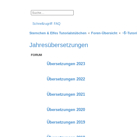
S
E
u
r
c
w
Schnellzugriff
FAQ
h
e
e
i
t
Sternchen & Elfes Tutorialstübchen
Foren-Übersicht
~წ~Tutor
e
r
t
Jahresübersetzungen
e
S
u
FORUM
c
h
e
Übersetzungen 2023
Übersetzungen 2022
Übersetzungen 2021
Übersetzungen 2020
Übersetzungen 2019