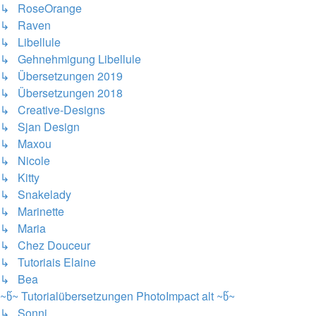
↳ RoseOrange
↳ Raven
↳ Libellule
↳ Gehnehmigung Libellule
↳ Übersetzungen 2019
↳ Übersetzungen 2018
↳ Creative-Designs
↳ Sjan Design
↳ Maxou
↳ Nicole
↳ Kitty
↳ Snakelady
↳ Marinette
↳ Maria
↳ Chez Douceur
↳ Tutoriais Elaine
↳ Bea
~წ~ Tutorialübersetzungen PhotoImpact alt ~წ~
↳ Sonni