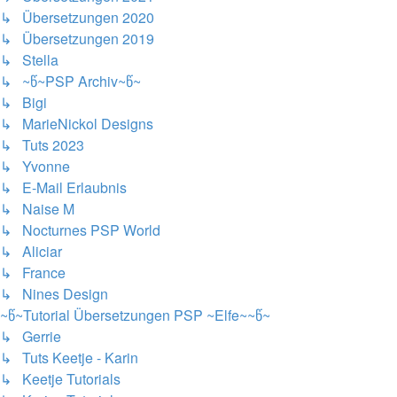
↳ Übersetzungen 2020
↳ Übersetzungen 2019
↳ Stella
↳ ~წ~PSP Archiv~წ~
↳ Bigi
↳ MarieNickol Designs
↳ Tuts 2023
↳ Yvonne
↳ E-Mail Erlaubnis
↳ Naise M
↳ Nocturnes PSP World
↳ Aliciar
↳ France
↳ Nines Design
~წ~Tutorial Übersetzungen PSP ~Elfe~~წ~
↳ Gerrie
↳ Tuts Keetje - Karin
↳ Keetje Tutorials