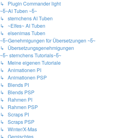
↳ Plugin Commander light
~წ~AI Tuben ~წ~
↳ sternchens AI Tuben
↳ ~Elfes~ AI Tuben
↳ elsenimas Tuben
~წ~Genehmigungen für Übersetzungen ~წ~
↳ Übersetzungsgenehmigungen
~წ~ sternchens Tutorials~წ~
↳ Meine eigenen Tutoriale
↳ Animationen PI
↳ Animationen PSP
↳ Blends PI
↳ Blends PSP
↳ Rahmen PI
↳ Rahmen PSP
↳ Scraps PI
↳ Scraps PSP
↳ Winter/X-Mas
↳ Gemischtes