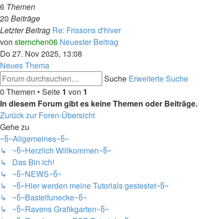
6
Themen
20
Beiträge
Letzter Beitrag
Re: Frissons d'hiver
von
sternchen06
Neuester Beitrag
Do 27. Nov 2025, 13:08
Neues Thema
Suche
Erweiterte Suche
0 Themen • Seite
1
von
1
In diesem Forum gibt es keine Themen oder Beiträge.
Zurück zur Foren-Übersicht
Gehe zu
~წ~Allgemeines~წ~
↳ ~წ~Herzlich Willkommen~წ~
↳ Das Bin ich!
↳ ~წ~NEWS~წ~
↳ ~წ~Hier werden meine Tutorials gestestet~წ~
↳ ~წ~Bastelfunecke~წ~
↳ ~წ~Ravens Grafikgarten~წ~