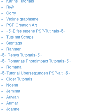
↳ Karins Tutorials
↳ Ri@
↳ Corry
↳ Violine graphisme
↳ PSP Creation Art
↳ ~წ~Elfes eigene PSP-Tutirials~წ~
↳ Tuts mit Scraps
↳ Signtags
↳ Rahmen
~წ~ Renys Tutorials~წ~
~წ~ Romanas PhotoImpact Tutorials~წ~
↳ Romana
~წ~Tutorial Übersetzungen PSP-alt ~წ~
↳ Older Tutorials
↳ Noémi
↳ Jemima
↳ Auvian
↳ Arimar
↳ Joanne