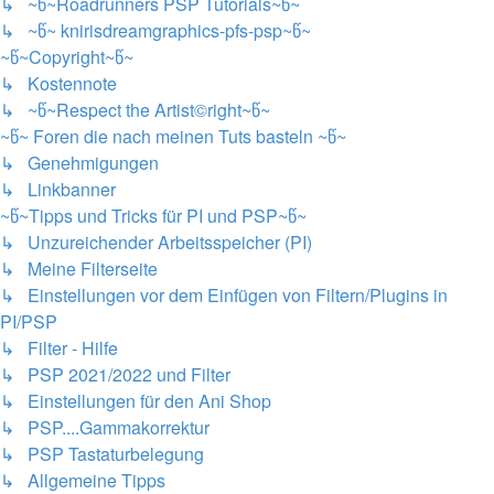
↳ ~წ~Roadrunners PSP Tutorials~წ~
↳ ~წ~ knirisdreamgraphics-pfs-psp~წ~
~წ~Copyright~წ~
↳ Kostennote
↳ ~წ~Respect the Artist©right~წ~
~წ~ Foren die nach meinen Tuts basteln ~წ~
↳ Genehmigungen
↳ Linkbanner
~წ~Tipps und Tricks für PI und PSP~წ~
↳ Unzureichender Arbeitsspeicher (PI)
↳ Meine Filterseite
↳ Einstellungen vor dem Einfügen von Filtern/Plugins in
PI/PSP
↳ Filter - Hilfe
↳ PSP 2021/2022 und Filter
↳ Einstellungen für den Ani Shop
↳ PSP....Gammakorrektur
↳ PSP Tastaturbelegung
↳ Allgemeine Tipps