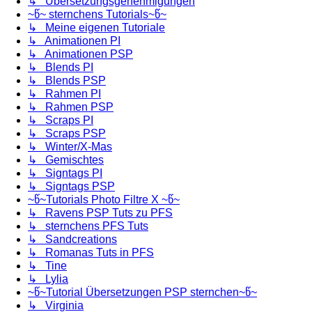
↳ Übersetzungsgenehmigungen
~წ~ sternchens Tutorials~წ~
↳ Meine eigenen Tutoriale
↳ Animationen PI
↳ Animationen PSP
↳ Blends PI
↳ Blends PSP
↳ Rahmen PI
↳ Rahmen PSP
↳ Scraps PI
↳ Scraps PSP
↳ Winter/X-Mas
↳ Gemischtes
↳ Signtags PI
↳ Signtags PSP
~წ~Tutorials Photo Filtre X ~წ~
↳ Ravens PSP Tuts zu PFS
↳ sternchens PFS Tuts
↳ Sandcreations
↳ Romanas Tuts in PFS
↳ Tine
↳ Lylia
~წ~Tutorial Übersetzungen PSP sternchen~წ~
↳ Virginia