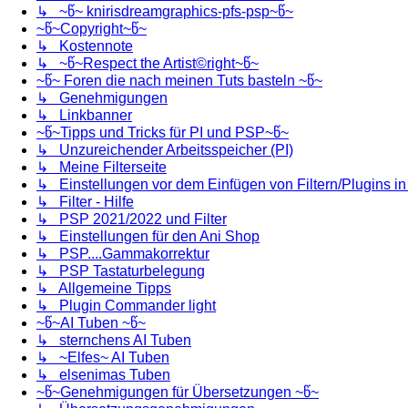
↳ ~წ~ knirisdreamgraphics-pfs-psp~წ~
~წ~Copyright~წ~
↳ Kostennote
↳ ~წ~Respect the Artist©right~წ~
~წ~ Foren die nach meinen Tuts basteln ~წ~
↳ Genehmigungen
↳ Linkbanner
~წ~Tipps und Tricks für PI und PSP~წ~
↳ Unzureichender Arbeitsspeicher (PI)
↳ Meine Filterseite
↳ Einstellungen vor dem Einfügen von Filtern/Plugins i
↳ Filter - Hilfe
↳ PSP 2021/2022 und Filter
↳ Einstellungen für den Ani Shop
↳ PSP....Gammakorrektur
↳ PSP Tastaturbelegung
↳ Allgemeine Tipps
↳ Plugin Commander light
~წ~AI Tuben ~წ~
↳ sternchens AI Tuben
↳ ~Elfes~ AI Tuben
↳ elsenimas Tuben
~წ~Genehmigungen für Übersetzungen ~წ~