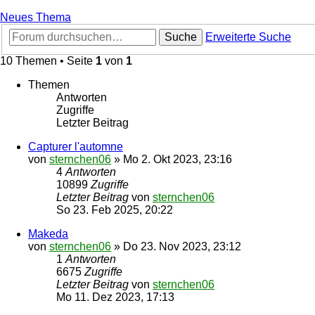
Neues Thema
Suche
Erweiterte Suche
10 Themen • Seite
1
von
1
Themen
Antworten
Zugriffe
Letzter Beitrag
Capturer l'automne
von
sternchen06
»
Mo 2. Okt 2023, 23:16
4
Antworten
10899
Zugriffe
Letzter Beitrag
von
sternchen06
So 23. Feb 2025, 20:22
Makeda
von
sternchen06
»
Do 23. Nov 2023, 23:12
1
Antworten
6675
Zugriffe
Letzter Beitrag
von
sternchen06
Mo 11. Dez 2023, 17:13