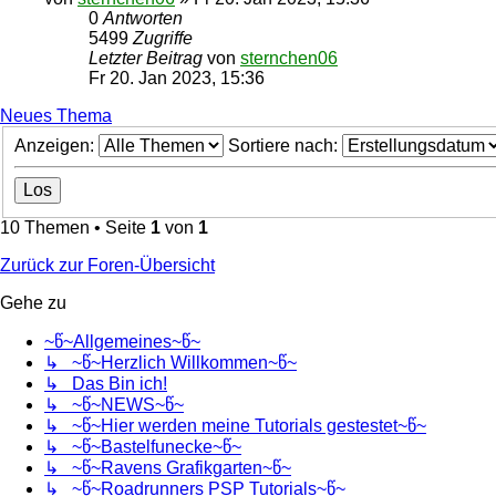
0
Antworten
5499
Zugriffe
Letzter Beitrag
von
sternchen06
Fr 20. Jan 2023, 15:36
Neues Thema
Anzeigen:
Sortiere nach:
10 Themen • Seite
1
von
1
Zurück zur Foren-Übersicht
Gehe zu
~წ~Allgemeines~წ~
↳ ~წ~Herzlich Willkommen~წ~
↳ Das Bin ich!
↳ ~წ~NEWS~წ~
↳ ~წ~Hier werden meine Tutorials gestestet~წ~
↳ ~წ~Bastelfunecke~წ~
↳ ~წ~Ravens Grafikgarten~წ~
↳ ~წ~Roadrunners PSP Tutorials~წ~