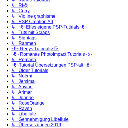
↳ Ri@
↳ Corry
↳ Violine graphisme
↳ PSP Creation Art
↳ ~წ~Elfes eigene PSP-Tutirials~წ~
↳ Tuts mit Scraps
↳ Signtags
↳ Rahmen
~წ~ Renys Tutorials~წ~
~წ~ Romanas PhotoImpact Tutorials~წ~
↳ Romana
~წ~Tutorial Übersetzungen PSP-alt ~წ~
↳ Older Tutorials
↳ Noémi
↳ Jemima
↳ Auvian
↳ Arimar
↳ Joanne
↳ RoseOrange
↳ Raven
↳ Libellule
↳ Gehnehmigung Libellule
↳ Übersetzungen 2019