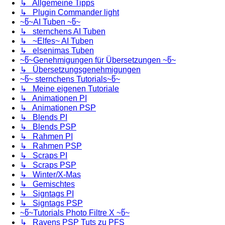
↳ Allgemeine Tipps
↳ Plugin Commander light
~წ~AI Tuben ~წ~
↳ sternchens AI Tuben
↳ ~Elfes~ AI Tuben
↳ elsenimas Tuben
~წ~Genehmigungen für Übersetzungen ~წ~
↳ Übersetzungsgenehmigungen
~წ~ sternchens Tutorials~წ~
↳ Meine eigenen Tutoriale
↳ Animationen PI
↳ Animationen PSP
↳ Blends PI
↳ Blends PSP
↳ Rahmen PI
↳ Rahmen PSP
↳ Scraps PI
↳ Scraps PSP
↳ Winter/X-Mas
↳ Gemischtes
↳ Signtags PI
↳ Signtags PSP
~წ~Tutorials Photo Filtre X ~წ~
↳ Ravens PSP Tuts zu PFS