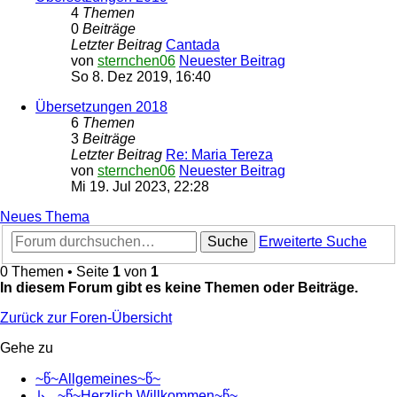
4
Themen
0
Beiträge
Letzter Beitrag
Cantada
von
sternchen06
Neuester Beitrag
So 8. Dez 2019, 16:40
Übersetzungen 2018
6
Themen
3
Beiträge
Letzter Beitrag
Re: Maria Tereza
von
sternchen06
Neuester Beitrag
Mi 19. Jul 2023, 22:28
Neues Thema
Suche
Erweiterte Suche
0 Themen • Seite
1
von
1
In diesem Forum gibt es keine Themen oder Beiträge.
Zurück zur Foren-Übersicht
Gehe zu
~წ~Allgemeines~წ~
↳ ~წ~Herzlich Willkommen~წ~