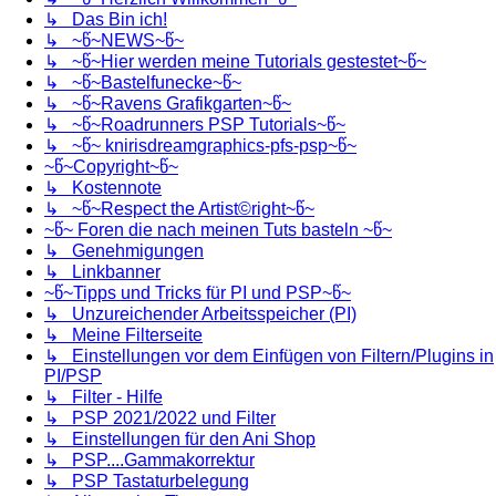
↳ Das Bin ich!
↳ ~წ~NEWS~წ~
↳ ~წ~Hier werden meine Tutorials gestestet~წ~
↳ ~წ~Bastelfunecke~წ~
↳ ~წ~Ravens Grafikgarten~წ~
↳ ~წ~Roadrunners PSP Tutorials~წ~
↳ ~წ~ knirisdreamgraphics-pfs-psp~წ~
~წ~Copyright~წ~
↳ Kostennote
↳ ~წ~Respect the Artist©right~წ~
~წ~ Foren die nach meinen Tuts basteln ~წ~
↳ Genehmigungen
↳ Linkbanner
~წ~Tipps und Tricks für PI und PSP~წ~
↳ Unzureichender Arbeitsspeicher (PI)
↳ Meine Filterseite
↳ Einstellungen vor dem Einfügen von Filtern/Plugins in
PI/PSP
↳ Filter - Hilfe
↳ PSP 2021/2022 und Filter
↳ Einstellungen für den Ani Shop
↳ PSP....Gammakorrektur
↳ PSP Tastaturbelegung