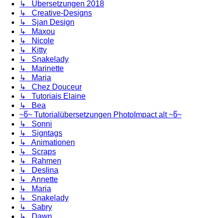
↳ Übersetzungen 2018
↳ Creative-Designs
↳ Sjan Design
↳ Maxou
↳ Nicole
↳ Kitty
↳ Snakelady
↳ Marinette
↳ Maria
↳ Chez Douceur
↳ Tutoriais Elaine
↳ Bea
~წ~ Tutorialübersetzungen PhotoImpact alt ~წ~
↳ Sonni
↳ Signtags
↳ Animationen
↳ Scraps
↳ Rahmen
↳ Deslina
↳ Annette
↳ Maria
↳ Snakelady
↳ Sabry
↳ Dawn