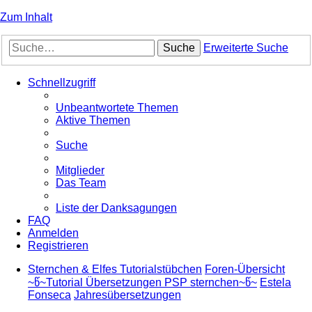
Zum Inhalt
Suche
Erweiterte Suche
Schnellzugriff
Unbeantwortete Themen
Aktive Themen
Suche
Mitglieder
Das Team
Liste der Danksagungen
FAQ
Anmelden
Registrieren
Sternchen & Elfes Tutorialstübchen
Foren-Übersicht
~წ~Tutorial Übersetzungen PSP sternchen~წ~
Estela
Fonseca
Jahresübersetzungen