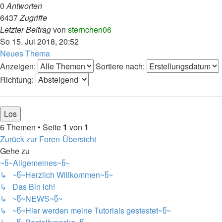
0
Antworten
6437
Zugriffe
Letzter Beitrag
von
sternchen06
So 15. Jul 2018, 20:52
Neues Thema
Anzeigen:
Sortiere nach:
Richtung:
6 Themen • Seite
1
von
1
Zurück zur Foren-Übersicht
Gehe zu
~წ~Allgemeines~წ~
↳ ~წ~Herzlich Willkommen~წ~
↳ Das Bin ich!
↳ ~წ~NEWS~წ~
↳ ~წ~Hier werden meine Tutorials gestestet~წ~