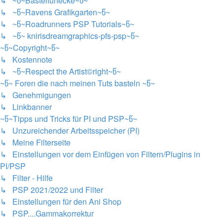
↳ ~წ~Bastelfunecke~წ~
↳ ~წ~Ravens Grafikgarten~წ~
↳ ~წ~Roadrunners PSP Tutorials~წ~
↳ ~წ~ knirisdreamgraphics-pfs-psp~წ~
~წ~Copyright~წ~
↳ Kostennote
↳ ~წ~Respect the Artist©right~წ~
~წ~ Foren die nach meinen Tuts basteln ~წ~
↳ Genehmigungen
↳ Linkbanner
~წ~Tipps und Tricks für PI und PSP~წ~
↳ Unzureichender Arbeitsspeicher (PI)
↳ Meine Filterseite
↳ Einstellungen vor dem Einfügen von Filtern/Plugins in
PI/PSP
↳ Filter - Hilfe
↳ PSP 2021/2022 und Filter
↳ Einstellungen für den Ani Shop
↳ PSP....Gammakorrektur