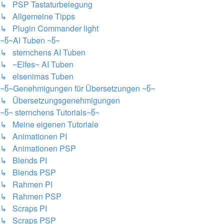
↳ PSP Tastaturbelegung
↳ Allgemeine Tipps
↳ Plugin Commander light
~წ~AI Tuben ~წ~
↳ sternchens AI Tuben
↳ ~Elfes~ AI Tuben
↳ elsenimas Tuben
~წ~Genehmigungen für Übersetzungen ~წ~
↳ Übersetzungsgenehmigungen
~წ~ sternchens Tutorials~წ~
↳ Meine eigenen Tutoriale
↳ Animationen PI
↳ Animationen PSP
↳ Blends PI
↳ Blends PSP
↳ Rahmen PI
↳ Rahmen PSP
↳ Scraps PI
↳ Scraps PSP