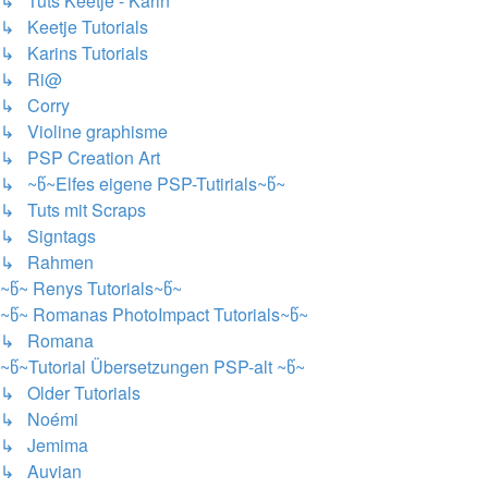
↳ Tuts Keetje - Karin
↳ Keetje Tutorials
↳ Karins Tutorials
↳ Ri@
↳ Corry
↳ Violine graphisme
↳ PSP Creation Art
↳ ~წ~Elfes eigene PSP-Tutirials~წ~
↳ Tuts mit Scraps
↳ Signtags
↳ Rahmen
~წ~ Renys Tutorials~წ~
~წ~ Romanas PhotoImpact Tutorials~წ~
↳ Romana
~წ~Tutorial Übersetzungen PSP-alt ~წ~
↳ Older Tutorials
↳ Noémi
↳ Jemima
↳ Auvian