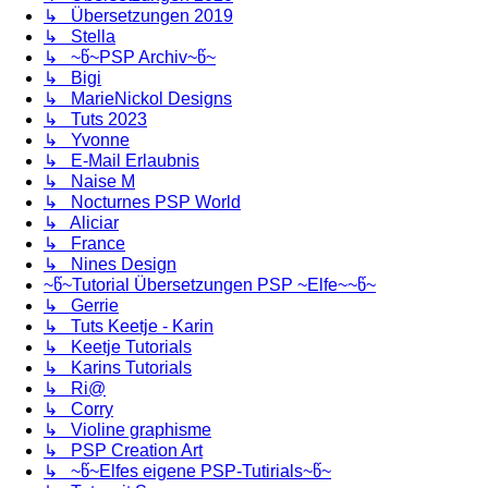
↳ Übersetzungen 2019
↳ Stella
↳ ~წ~PSP Archiv~წ~
↳ Bigi
↳ MarieNickol Designs
↳ Tuts 2023
↳ Yvonne
↳ E-Mail Erlaubnis
↳ Naise M
↳ Nocturnes PSP World
↳ Aliciar
↳ France
↳ Nines Design
~წ~Tutorial Übersetzungen PSP ~Elfe~~წ~
↳ Gerrie
↳ Tuts Keetje - Karin
↳ Keetje Tutorials
↳ Karins Tutorials
↳ Ri@
↳ Corry
↳ Violine graphisme
↳ PSP Creation Art
↳ ~წ~Elfes eigene PSP-Tutirials~წ~