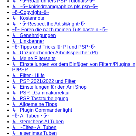
↳ ~წ~Roadrunners PSP Tutorials~წ~
↳ ~წ~ knirisdreamgraphics-pfs-psp~წ~
~წ~Copyright~წ~
↳ Kostennote
↳ ~წ~Respect the Artist©right~წ~
~წ~ Foren die nach meinen Tuts basteln ~წ~
↳ Genehmigungen
↳ Linkbanner
~წ~Tipps und Tricks für PI und PSP~წ~
↳ Unzureichender Arbeitsspeicher (PI)
↳ Meine Filterseite
↳ Einstellungen vor dem Einfügen von Filtern/Plugins in
PI/PSP
↳ Filter - Hilfe
↳ PSP 2021/2022 und Filter
↳ Einstellungen für den Ani Shop
↳ PSP....Gammakorrektur
↳ PSP Tastaturbelegung
↳ Allgemeine Tipps
↳ Plugin Commander light
~წ~AI Tuben ~წ~
↳ sternchens AI Tuben
↳ ~Elfes~ AI Tuben
↳ elsenimas Tuben