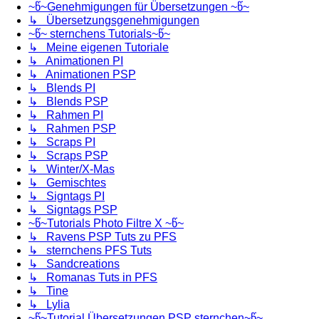
~წ~Genehmigungen für Übersetzungen ~წ~
↳ Übersetzungsgenehmigungen
~წ~ sternchens Tutorials~წ~
↳ Meine eigenen Tutoriale
↳ Animationen PI
↳ Animationen PSP
↳ Blends PI
↳ Blends PSP
↳ Rahmen PI
↳ Rahmen PSP
↳ Scraps PI
↳ Scraps PSP
↳ Winter/X-Mas
↳ Gemischtes
↳ Signtags PI
↳ Signtags PSP
~წ~Tutorials Photo Filtre X ~წ~
↳ Ravens PSP Tuts zu PFS
↳ sternchens PFS Tuts
↳ Sandcreations
↳ Romanas Tuts in PFS
↳ Tine
↳ Lylia
~წ~Tutorial Übersetzungen PSP sternchen~წ~