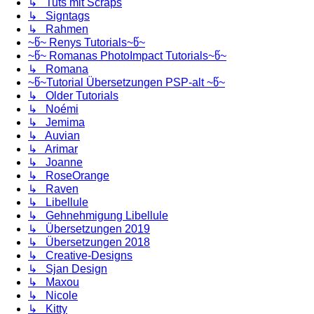
↳ Tuts mit Scraps
↳ Signtags
↳ Rahmen
~წ~ Renys Tutorials~წ~
~წ~ Romanas PhotoImpact Tutorials~წ~
↳ Romana
~წ~Tutorial Übersetzungen PSP-alt ~წ~
↳ Older Tutorials
↳ Noémi
↳ Jemima
↳ Auvian
↳ Arimar
↳ Joanne
↳ RoseOrange
↳ Raven
↳ Libellule
↳ Gehnehmigung Libellule
↳ Übersetzungen 2019
↳ Übersetzungen 2018
↳ Creative-Designs
↳ Sjan Design
↳ Maxou
↳ Nicole
↳ Kitty