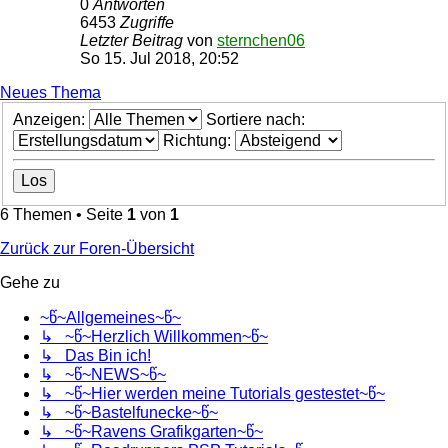
0
Antworten
6453
Zugriffe
Letzter Beitrag
von
sternchen06
So 15. Jul 2018, 20:52
Neues Thema
Anzeigen:
Sortiere nach:
Richtung:
6 Themen • Seite
1
von
1
Zurück zur Foren-Übersicht
Gehe zu
~წ~Allgemeines~წ~
↳ ~წ~Herzlich Willkommen~წ~
↳ Das Bin ich!
↳ ~წ~NEWS~წ~
↳ ~წ~Hier werden meine Tutorials gestestet~წ~
↳ ~წ~Bastelfunecke~წ~
↳ ~წ~Ravens Grafikgarten~წ~