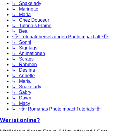
↳ Snakelady
↳ Marinette
↳ Maria
↳ Chez Douceur
↳ Tutoriais Elaine
↳ Bea
~წ~ Tutorialübersetzungen PhotoImpact alt ~წ~
↳ Sonni
↳ Signtags
↳ Animationen
↳ Scraps
↳ Rahmen
↳ Deslina
↳ Annette
↳ Maria
↳ Snakelady
↳ Sabry
↳ Dawn
↳ Macy
↳ ~წ~ Romanas PhotoImpact Tutorials~წ~
Wer ist online?