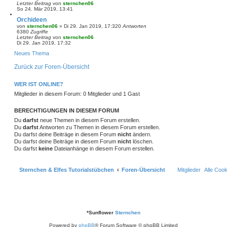
Letzter Beitrag
von
sternchen06
So 24. Mär 2019, 13:41
Orchideen
von
sternchen06
»
Di 29. Jan 2019, 17:32
0
Antworten
6380
Zugriffe
Letzter Beitrag
von
sternchen06
Di 29. Jan 2019, 17:32
Neues Thema
Zurück zur Foren-Übersicht
WER IST ONLINE?
Mitglieder in diesem Forum: 0 Mitglieder und 1 Gast
BERECHTIGUNGEN IN DIESEM FORUM
Du
darfst
neue Themen in diesem Forum erstellen.
Du
darfst
Antworten zu Themen in diesem Forum erstellen.
Du darfst deine Beiträge in diesem Forum
nicht
ändern.
Du darfst deine Beiträge in diesem Forum
nicht
löschen.
Du darfst
keine
Dateianhänge in diesem Forum erstellen.
Sternchen & Elfes Tutorialstübchen
Foren-Übersicht
Mitglieder
Alle Coo
*
Sunflower
Sternchen
Powered by
phpBB
® Forum Software © phpBB Limited