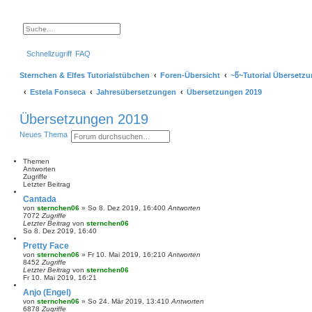
S
E
u
r
c
w
Schnellzugriff
FAQ
h
e
e
i
t
Sternchen & Elfes Tutorialstübchen
Foren-Übersicht
~წ~Tutorial Übersetz
e
r
Estela Fonseca
Jahresübersetzungen
Übersetzungen 2019
t
e
S
Übersetzungen 2019
u
c
S
E
Neues Thema
h
u
r
e
c
w
h
e
Themen
e
i
Antworten
t
Zugriffe
e
Letzter Beitrag
r
Cantada
t
von
sternchen06
»
So 8. Dez 2019, 16:40
0
Antworten
e
7072
Zugriffe
S
Letzter Beitrag
von
sternchen06
u
So 8. Dez 2019, 16:40
c
h
Pretty Face
e
von
sternchen06
»
Fr 10. Mai 2019, 16:21
0
Antworten
8452
Zugriffe
Letzter Beitrag
von
sternchen06
Fr 10. Mai 2019, 16:21
Anjo (Engel)
von
sternchen06
»
So 24. Mär 2019, 13:41
0
Antworten
6878
Zugriffe