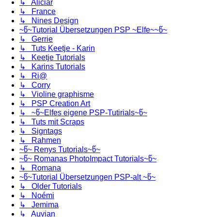
↳ Aliciar
↳ France
↳ Nines Design
~წ~Tutorial Übersetzungen PSP ~Elfe~~წ~
↳ Gerrie
↳ Tuts Keetje - Karin
↳ Keetje Tutorials
↳ Karins Tutorials
↳ Ri@
↳ Corry
↳ Violine graphisme
↳ PSP Creation Art
↳ ~წ~Elfes eigene PSP-Tutirials~წ~
↳ Tuts mit Scraps
↳ Signtags
↳ Rahmen
~წ~ Renys Tutorials~წ~
~წ~ Romanas PhotoImpact Tutorials~წ~
↳ Romana
~წ~Tutorial Übersetzungen PSP-alt ~წ~
↳ Older Tutorials
↳ Noémi
↳ Jemima
↳ Auvian