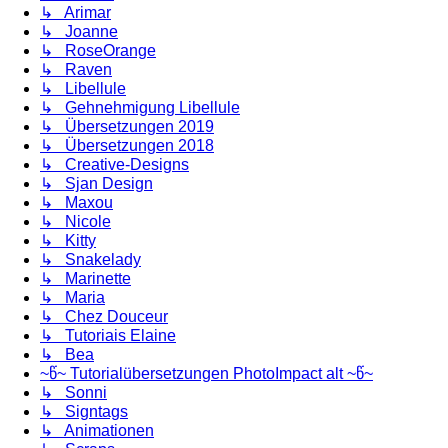
↳ Arimar
↳ Joanne
↳ RoseOrange
↳ Raven
↳ Libellule
↳ Gehnehmigung Libellule
↳ Übersetzungen 2019
↳ Übersetzungen 2018
↳ Creative-Designs
↳ Sjan Design
↳ Maxou
↳ Nicole
↳ Kitty
↳ Snakelady
↳ Marinette
↳ Maria
↳ Chez Douceur
↳ Tutoriais Elaine
↳ Bea
~წ~ Tutorialübersetzungen PhotoImpact alt ~წ~
↳ Sonni
↳ Signtags
↳ Animationen