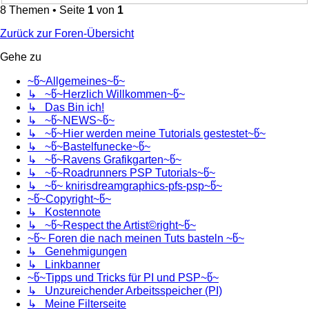
8 Themen • Seite
1
von
1
Zurück zur Foren-Übersicht
Gehe zu
~წ~Allgemeines~წ~
↳ ~წ~Herzlich Willkommen~წ~
↳ Das Bin ich!
↳ ~წ~NEWS~წ~
↳ ~წ~Hier werden meine Tutorials gestestet~წ~
↳ ~წ~Bastelfunecke~წ~
↳ ~წ~Ravens Grafikgarten~წ~
↳ ~წ~Roadrunners PSP Tutorials~წ~
↳ ~წ~ knirisdreamgraphics-pfs-psp~წ~
~წ~Copyright~წ~
↳ Kostennote
↳ ~წ~Respect the Artist©right~წ~
~წ~ Foren die nach meinen Tuts basteln ~წ~
↳ Genehmigungen
↳ Linkbanner
~წ~Tipps und Tricks für PI und PSP~წ~
↳ Unzureichender Arbeitsspeicher (PI)
↳ Meine Filterseite