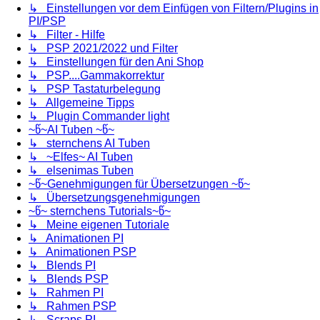
↳ Einstellungen vor dem Einfügen von Filtern/Plugins in
PI/PSP
↳ Filter - Hilfe
↳ PSP 2021/2022 und Filter
↳ Einstellungen für den Ani Shop
↳ PSP....Gammakorrektur
↳ PSP Tastaturbelegung
↳ Allgemeine Tipps
↳ Plugin Commander light
~წ~AI Tuben ~წ~
↳ sternchens AI Tuben
↳ ~Elfes~ AI Tuben
↳ elsenimas Tuben
~წ~Genehmigungen für Übersetzungen ~წ~
↳ Übersetzungsgenehmigungen
~წ~ sternchens Tutorials~წ~
↳ Meine eigenen Tutoriale
↳ Animationen PI
↳ Animationen PSP
↳ Blends PI
↳ Blends PSP
↳ Rahmen PI
↳ Rahmen PSP
↳ Scraps PI