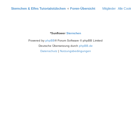
Sternchen & Elfes Tutorialstübchen
Foren-Übersicht
Mitglieder
Alle Coo
*
Sunflower
Sternchen
Powered by
phpBB
® Forum Software © phpBB Limited
Deutsche Übersetzung durch
phpBB.de
Datenschutz
|
Nutzungsbedingungen