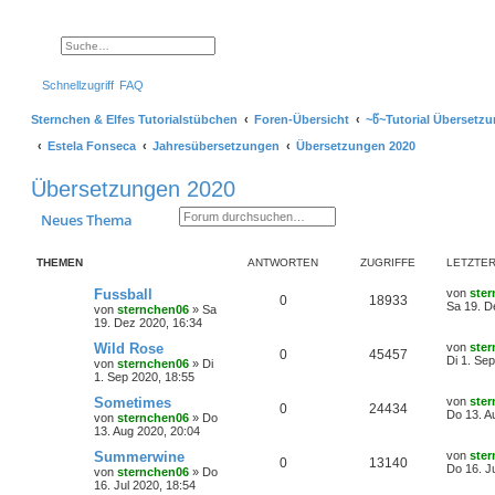
Suche
Erweiterte Suche
Schnellzugriff
FAQ
Sternchen & Elfes Tutorialstübchen
Foren-Übersicht
~წ~Tutorial Übersetz
Estela Fonseca
Jahresübersetzungen
Übersetzungen 2020
Übersetzungen 2020
Suche
Erweiterte Suche
Neues Thema
THEMEN
ANTWORTEN
ZUGRIFFE
LETZTER
L
Fussball
von
ste
A
Z
0
18933
e
Sa 19. D
von
sternchen06
»
Sa
t
19. Dez 2020, 16:34
n
u
z
t
L
Wild Rose
von
ste
A
Z
0
45457
t
g
e
e
Di 1. Se
von
sternchen06
»
Di
r
t
1. Sep 2020, 18:55
n
u
w
r
B
z
e
t
L
Sometimes
von
ste
A
Z
0
24434
t
g
i
e
o
i
e
Do 13. A
von
sternchen06
»
Do
t
r
t
13. Aug 2020, 20:04
n
u
r
w
r
B
z
r
f
a
e
t
L
Summerwine
von
ste
A
Z
0
13140
t
g
g
i
e
o
i
e
Do 16. J
t
f
von
sternchen06
»
Do
t
r
t
16. Jul 2020, 18:54
n
u
r
w
r
B
z