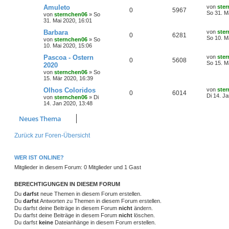
r
f
e
e
a
e
t
L
Amuleto
von
ste
A
Z
0
5967
t
g
g
i
e
o
i
e
So 31. M
t
f
von
sternchen06
»
So
n
t
r
t
31. Mai 2020, 16:01
n
u
r
w
r
B
z
r
f
e
e
a
e
t
L
Barbara
von
ste
A
Z
0
6281
t
g
g
i
e
o
i
e
So 10. M
t
f
von
sternchen06
»
So
n
t
r
t
10. Mai 2020, 15:06
n
u
r
w
r
B
z
r
f
e
e
a
e
t
L
Pascoa - Ostern
von
ste
A
Z
0
5608
t
g
g
i
e
o
i
e
So 15. M
t
f
2020
n
t
r
t
von
sternchen06
»
So
n
u
r
w
r
B
z
r
f
e
e
15. Mär 2020, 16:39
a
e
t
t
g
g
i
e
o
i
t
f
L
Olhos Coloridos
von
ste
n
A
Z
0
6014
t
r
e
Di 14. J
von
sternchen06
»
Di
r
w
r
B
r
f
t
e
e
14. Jan 2020, 13:48
a
n
u
e
z
g
i
o
i
t
t
f
n
Neues Thema
t
t
g
e
r
r
f
r
e
e
a
w
r
B
Zurück zur Foren-Übersicht
g
e
t
f
n
i
o
i
t
e
e
r
WER IST ONLINE?
r
f
a
n
Mitglieder in diesem Forum: 0 Mitglieder und 1 Gast
g
t
f
BERECHTIGUNGEN IN DIESEM FORUM
e
e
Du
darfst
neue Themen in diesem Forum erstellen.
n
Du
darfst
Antworten zu Themen in diesem Forum erstellen.
Du darfst deine Beiträge in diesem Forum
nicht
ändern.
Du darfst deine Beiträge in diesem Forum
nicht
löschen.
Du darfst
keine
Dateianhänge in diesem Forum erstellen.