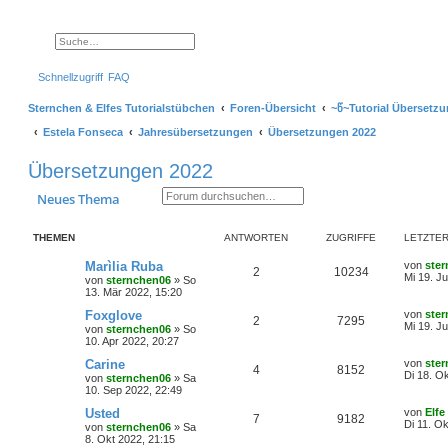
Suche
Erweiterte Suche
Schnellzugriff
FAQ
Sternchen & Elfes Tutorialstübchen
Foren-Übersicht
~წ~Tutorial Übersetz
Estela Fonseca
Jahresübersetzungen
Übersetzungen 2022
Übersetzungen 2022
Suche
Erweiterte Suche
Neues Thema
THEMEN
ANTWORTEN
ZUGRIFFE
LETZTER
L
Marìlia Ruba
von
ste
A
Z
2
10234
e
Mi 19. Ju
von
sternchen06
»
So
t
13. Mär 2022, 15:20
n
u
z
t
L
Foxglove
von
ste
A
Z
2
7295
t
g
e
e
Mi 19. Ju
von
sternchen06
»
So
r
t
10. Apr 2022, 20:27
n
u
w
r
B
z
e
t
L
Carine
von
ste
A
Z
4
8152
t
g
i
e
o
i
e
Di 18. O
von
sternchen06
»
Sa
t
r
t
10. Sep 2022, 22:49
n
u
r
w
r
B
z
r
f
a
e
t
L
Usted
von
Elfe
A
Z
7
9182
t
g
g
i
e
o
i
e
Di 11. O
t
f
von
sternchen06
»
Sa
t
r
t
8. Okt 2022, 21:15
n
u
r
w
r
B
z