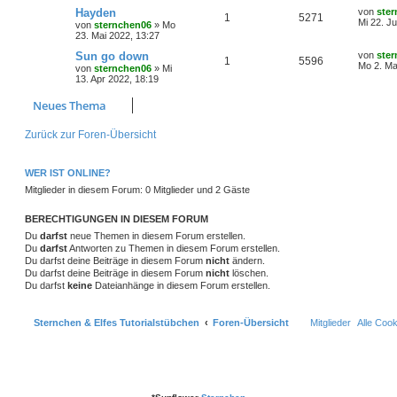
r
f
e
e
a
e
t
L
Hayden
von
ste
A
Z
1
5271
t
g
g
i
e
o
i
e
Mi 22. J
t
f
von
sternchen06
»
Mo
n
t
r
t
23. Mai 2022, 13:27
n
u
r
w
r
B
z
r
f
e
e
a
e
t
L
Sun go down
von
ste
A
Z
1
5596
t
g
g
i
e
o
i
e
Mo 2. Ma
t
f
von
sternchen06
»
Mi
n
t
r
t
13. Apr 2022, 18:19
n
u
r
w
r
B
z
r
f
e
e
a
e
t
Neues Thema
t
g
g
i
e
o
i
t
f
n
t
r
r
w
r
B
r
f
Zurück zur Foren-Übersicht
e
e
a
e
g
i
o
i
t
f
n
t
r
WER IST ONLINE?
r
f
e
e
a
Mitglieder in diesem Forum: 0 Mitglieder und 2 Gäste
g
t
f
n
BERECHTIGUNGEN IN DIESEM FORUM
e
e
Du
darfst
neue Themen in diesem Forum erstellen.
n
Du
darfst
Antworten zu Themen in diesem Forum erstellen.
Du darfst deine Beiträge in diesem Forum
nicht
ändern.
Du darfst deine Beiträge in diesem Forum
nicht
löschen.
Du darfst
keine
Dateianhänge in diesem Forum erstellen.
Sternchen & Elfes Tutorialstübchen
Foren-Übersicht
Mitglieder
Alle Coo