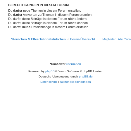
BERECHTIGUNGEN IN DIESEM FORUM
Du
darfst
neue Themen in diesem Forum erstellen.
Du
darfst
Antworten zu Themen in diesem Forum erstellen.
Du darfst deine Beiträge in diesem Forum
nicht
ändern.
Du darfst deine Beiträge in diesem Forum
nicht
löschen.
Du darfst
keine
Dateianhänge in diesem Forum erstellen.
Sternchen & Elfes Tutorialstübchen
Foren-Übersicht
Mitglieder
Alle Coo
*
Sunflower
Sternchen
Powered by
phpBB
® Forum Software © phpBB Limited
Deutsche Übersetzung durch
phpBB.de
Datenschutz
|
Nutzungsbedingungen