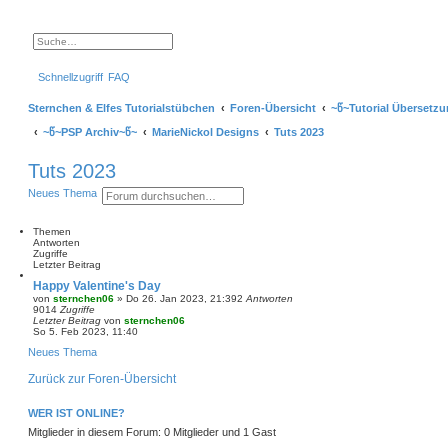
S
E
u
r
c
w
Schnellzugriff
FAQ
h
e
e
i
t
Sternchen & Elfes Tutorialstübchen
Foren-Übersicht
~წ~Tutorial Übersetz
e
r
~წ~PSP Archiv~წ~
MarieNickol Designs
Tuts 2023
t
e
S
Tuts 2023
u
c
S
E
Neues Thema
h
u
r
e
c
w
h
e
Themen
e
i
Antworten
t
Zugriffe
e
Letzter Beitrag
r
Happy Valentine's Day
t
von
sternchen06
»
Do 26. Jan 2023, 21:39
2
Antworten
e
9014
Zugriffe
S
Letzter Beitrag
von
sternchen06
u
So 5. Feb 2023, 11:40
c
h
Neues Thema
e
Zurück zur Foren-Übersicht
WER IST ONLINE?
Mitglieder in diesem Forum: 0 Mitglieder und 1 Gast