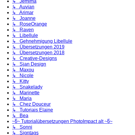
↳ Jemima
↳ Auvian
↳ Arimar
↳ Joanne
↳ RoseOrange
↳ Raven
↳ Libellule
↳ Gehnehmigung Libellule
↳ Übersetzungen 2019
↳ Übersetzungen 2018
↳ Creative-Designs
↳ Sjan Design
↳ Maxou
↳ Nicole
↳ Kitty
↳ Snakelady
↳ Marinette
↳ Maria
↳ Chez Douceur
↳ Tutoriais Elaine
↳ Bea
~წ~ Tutorialübersetzungen PhotoImpact alt ~წ~
↳ Sonni
↳ Signtags