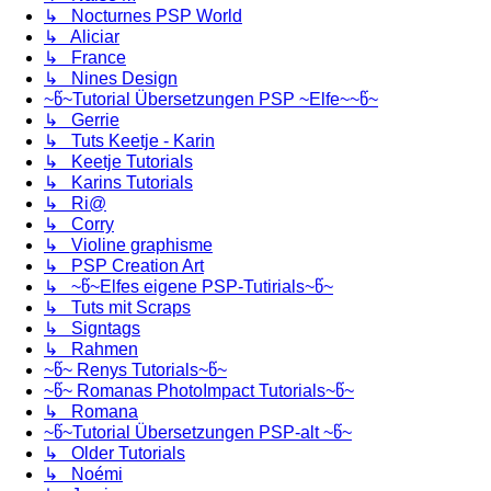
↳ Nocturnes PSP World
↳ Aliciar
↳ France
↳ Nines Design
~წ~Tutorial Übersetzungen PSP ~Elfe~~წ~
↳ Gerrie
↳ Tuts Keetje - Karin
↳ Keetje Tutorials
↳ Karins Tutorials
↳ Ri@
↳ Corry
↳ Violine graphisme
↳ PSP Creation Art
↳ ~წ~Elfes eigene PSP-Tutirials~წ~
↳ Tuts mit Scraps
↳ Signtags
↳ Rahmen
~წ~ Renys Tutorials~წ~
~წ~ Romanas PhotoImpact Tutorials~წ~
↳ Romana
~წ~Tutorial Übersetzungen PSP-alt ~წ~
↳ Older Tutorials
↳ Noémi