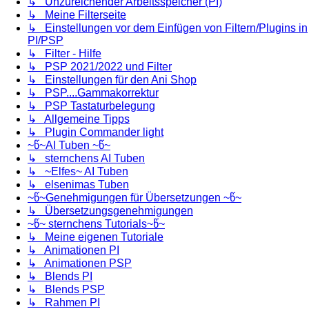
↳ Unzureichender Arbeitsspeicher (PI)
↳ Meine Filterseite
↳ Einstellungen vor dem Einfügen von Filtern/Plugins in
PI/PSP
↳ Filter - Hilfe
↳ PSP 2021/2022 und Filter
↳ Einstellungen für den Ani Shop
↳ PSP....Gammakorrektur
↳ PSP Tastaturbelegung
↳ Allgemeine Tipps
↳ Plugin Commander light
~წ~AI Tuben ~წ~
↳ sternchens AI Tuben
↳ ~Elfes~ AI Tuben
↳ elsenimas Tuben
~წ~Genehmigungen für Übersetzungen ~წ~
↳ Übersetzungsgenehmigungen
~წ~ sternchens Tutorials~წ~
↳ Meine eigenen Tutoriale
↳ Animationen PI
↳ Animationen PSP
↳ Blends PI
↳ Blends PSP
↳ Rahmen PI