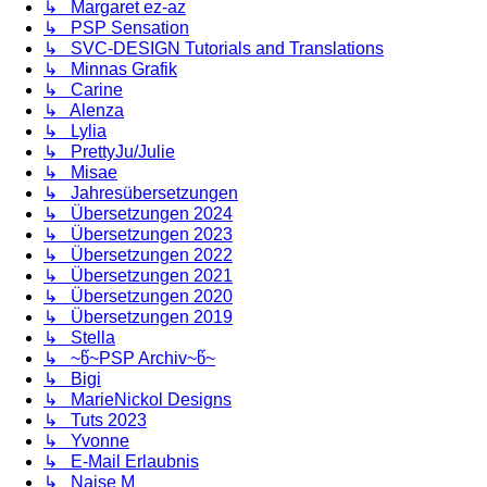
↳ Margaret ez-az
↳ PSP Sensation
↳ SVC-DESIGN Tutorials and Translations
↳ Minnas Grafik
↳ Carine
↳ Alenza
↳ Lylia
↳ PrettyJu/Julie
↳ Misae
↳ Jahresübersetzungen
↳ Übersetzungen 2024
↳ Übersetzungen 2023
↳ Übersetzungen 2022
↳ Übersetzungen 2021
↳ Übersetzungen 2020
↳ Übersetzungen 2019
↳ Stella
↳ ~წ~PSP Archiv~წ~
↳ Bigi
↳ MarieNickol Designs
↳ Tuts 2023
↳ Yvonne
↳ E-Mail Erlaubnis
↳ Naise M