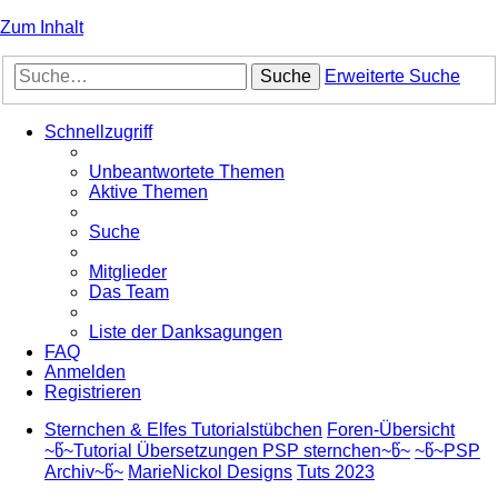
Zum Inhalt
Suche
Erweiterte Suche
Schnellzugriff
Unbeantwortete Themen
Aktive Themen
Suche
Mitglieder
Das Team
Liste der Danksagungen
FAQ
Anmelden
Registrieren
Sternchen & Elfes Tutorialstübchen
Foren-Übersicht
~წ~Tutorial Übersetzungen PSP sternchen~წ~
~წ~PSP
Archiv~წ~
MarieNickol Designs
Tuts 2023