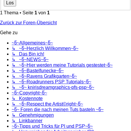
1 Thema • Seite
1
von
1
Zurück zur Foren-Übersicht
Gehe zu
~წ~Allgemeines~წ~
↳ ~წ~Herzlich Willkommen~წ~
↳ Das Bin ich!
↳ ~წ~NEWS~წ~
↳ ~წ~Hier werden meine Tutorials gestestet~წ~
↳ ~წ~Bastelfunecke~წ~
↳ ~წ~Ravens Grafikgarten~წ~
↳ ~წ~Roadrunners PSP Tutorials~წ~
↳ ~წ~ knirisdreamgraphics-pfs-psp~წ~
~წ~Copyright~წ~
↳ Kostennote
↳ ~წ~Respect the Artist©right~წ~
~წ~ Foren die nach meinen Tuts basteln ~წ~
↳ Genehmigungen
↳ Linkbanner
~წ~Tipps und Tricks für PI und PSP~წ~