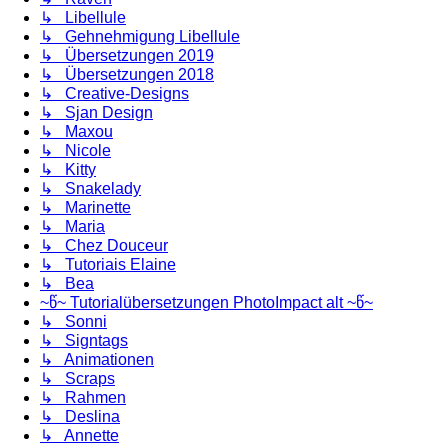
↳ Libellule
↳ Gehnehmigung Libellule
↳ Übersetzungen 2019
↳ Übersetzungen 2018
↳ Creative-Designs
↳ Sjan Design
↳ Maxou
↳ Nicole
↳ Kitty
↳ Snakelady
↳ Marinette
↳ Maria
↳ Chez Douceur
↳ Tutoriais Elaine
↳ Bea
~წ~ Tutorialübersetzungen PhotoImpact alt ~წ~
↳ Sonni
↳ Signtags
↳ Animationen
↳ Scraps
↳ Rahmen
↳ Deslina
↳ Annette