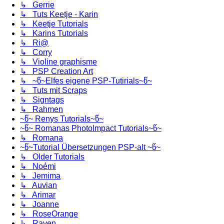
↳ Gerrie
↳ Tuts Keetje - Karin
↳ Keetje Tutorials
↳ Karins Tutorials
↳ Ri@
↳ Corry
↳ Violine graphisme
↳ PSP Creation Art
↳ ~წ~Elfes eigene PSP-Tutirials~წ~
↳ Tuts mit Scraps
↳ Signtags
↳ Rahmen
~წ~ Renys Tutorials~წ~
~წ~ Romanas PhotoImpact Tutorials~წ~
↳ Romana
~წ~Tutorial Übersetzungen PSP-alt ~წ~
↳ Older Tutorials
↳ Noémi
↳ Jemima
↳ Auvian
↳ Arimar
↳ Joanne
↳ RoseOrange
↳ Raven