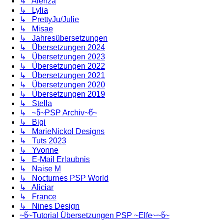
↳ Alenza
↳ Lylia
↳ PrettyJu/Julie
↳ Misae
↳ Jahresübersetzungen
↳ Übersetzungen 2024
↳ Übersetzungen 2023
↳ Übersetzungen 2022
↳ Übersetzungen 2021
↳ Übersetzungen 2020
↳ Übersetzungen 2019
↳ Stella
↳ ~წ~PSP Archiv~წ~
↳ Bigi
↳ MarieNickol Designs
↳ Tuts 2023
↳ Yvonne
↳ E-Mail Erlaubnis
↳ Naise M
↳ Nocturnes PSP World
↳ Aliciar
↳ France
↳ Nines Design
~წ~Tutorial Übersetzungen PSP ~Elfe~~წ~