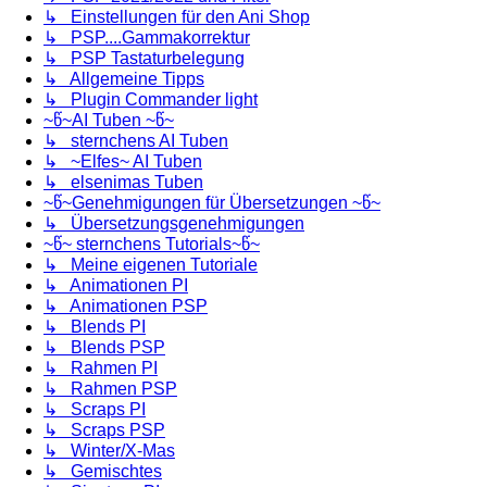
↳ Einstellungen für den Ani Shop
↳ PSP....Gammakorrektur
↳ PSP Tastaturbelegung
↳ Allgemeine Tipps
↳ Plugin Commander light
~წ~AI Tuben ~წ~
↳ sternchens AI Tuben
↳ ~Elfes~ AI Tuben
↳ elsenimas Tuben
~წ~Genehmigungen für Übersetzungen ~წ~
↳ Übersetzungsgenehmigungen
~წ~ sternchens Tutorials~წ~
↳ Meine eigenen Tutoriale
↳ Animationen PI
↳ Animationen PSP
↳ Blends PI
↳ Blends PSP
↳ Rahmen PI
↳ Rahmen PSP
↳ Scraps PI
↳ Scraps PSP
↳ Winter/X-Mas
↳ Gemischtes