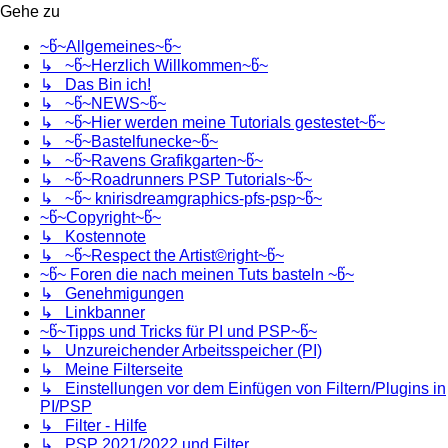
Gehe zu
~წ~Allgemeines~წ~
↳ ~წ~Herzlich Willkommen~წ~
↳ Das Bin ich!
↳ ~წ~NEWS~წ~
↳ ~წ~Hier werden meine Tutorials gestestet~წ~
↳ ~წ~Bastelfunecke~წ~
↳ ~წ~Ravens Grafikgarten~წ~
↳ ~წ~Roadrunners PSP Tutorials~წ~
↳ ~წ~ knirisdreamgraphics-pfs-psp~წ~
~წ~Copyright~წ~
↳ Kostennote
↳ ~წ~Respect the Artist©right~წ~
~წ~ Foren die nach meinen Tuts basteln ~წ~
↳ Genehmigungen
↳ Linkbanner
~წ~Tipps und Tricks für PI und PSP~წ~
↳ Unzureichender Arbeitsspeicher (PI)
↳ Meine Filterseite
↳ Einstellungen vor dem Einfügen von Filtern/Plugins in
PI/PSP
↳ Filter - Hilfe
↳ PSP 2021/2022 und Filter