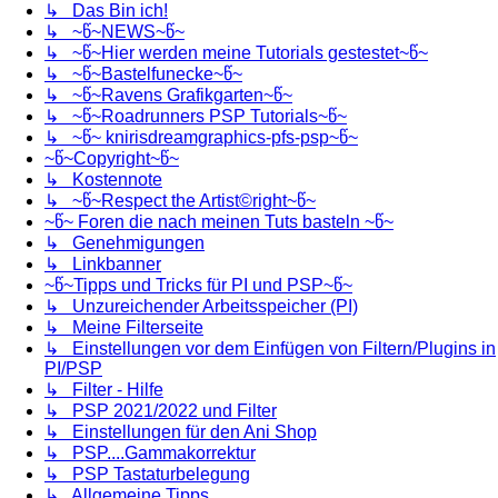
↳ Das Bin ich!
↳ ~წ~NEWS~წ~
↳ ~წ~Hier werden meine Tutorials gestestet~წ~
↳ ~წ~Bastelfunecke~წ~
↳ ~წ~Ravens Grafikgarten~წ~
↳ ~წ~Roadrunners PSP Tutorials~წ~
↳ ~წ~ knirisdreamgraphics-pfs-psp~წ~
~წ~Copyright~წ~
↳ Kostennote
↳ ~წ~Respect the Artist©right~წ~
~წ~ Foren die nach meinen Tuts basteln ~წ~
↳ Genehmigungen
↳ Linkbanner
~წ~Tipps und Tricks für PI und PSP~წ~
↳ Unzureichender Arbeitsspeicher (PI)
↳ Meine Filterseite
↳ Einstellungen vor dem Einfügen von Filtern/Plugins in
PI/PSP
↳ Filter - Hilfe
↳ PSP 2021/2022 und Filter
↳ Einstellungen für den Ani Shop
↳ PSP....Gammakorrektur
↳ PSP Tastaturbelegung
↳ Allgemeine Tipps