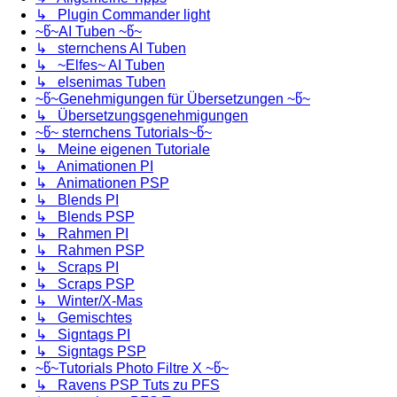
↳ Plugin Commander light
~წ~AI Tuben ~წ~
↳ sternchens AI Tuben
↳ ~Elfes~ AI Tuben
↳ elsenimas Tuben
~წ~Genehmigungen für Übersetzungen ~წ~
↳ Übersetzungsgenehmigungen
~წ~ sternchens Tutorials~წ~
↳ Meine eigenen Tutoriale
↳ Animationen PI
↳ Animationen PSP
↳ Blends PI
↳ Blends PSP
↳ Rahmen PI
↳ Rahmen PSP
↳ Scraps PI
↳ Scraps PSP
↳ Winter/X-Mas
↳ Gemischtes
↳ Signtags PI
↳ Signtags PSP
~წ~Tutorials Photo Filtre X ~წ~
↳ Ravens PSP Tuts zu PFS