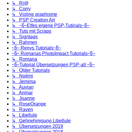
↳ Ri@
↳ Corry
↳ Violine graphisme
↳ PSP Creation Art
↳ ~წ~Elfes eigene PSP-Tutirials~წ~
↳ Tuts mit Scraps
↳ Signtags
↳ Rahmen
~წ~ Renys Tutorials~წ~
~წ~ Romanas PhotoImpact Tutorials~წ~
↳ Romana
~წ~Tutorial Übersetzungen PSP-alt ~წ~
↳ Older Tutorials
↳ Noémi
↳ Jemima
↳ Auvian
↳ Arimar
↳ Joanne
↳ RoseOrange
↳ Raven
↳ Libellule
↳ Gehnehmigung Libellule
↳ Übersetzungen 2019
↳ Übersetzungen 2018