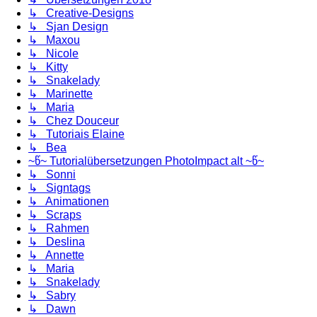
↳ Creative-Designs
↳ Sjan Design
↳ Maxou
↳ Nicole
↳ Kitty
↳ Snakelady
↳ Marinette
↳ Maria
↳ Chez Douceur
↳ Tutoriais Elaine
↳ Bea
~წ~ Tutorialübersetzungen PhotoImpact alt ~წ~
↳ Sonni
↳ Signtags
↳ Animationen
↳ Scraps
↳ Rahmen
↳ Deslina
↳ Annette
↳ Maria
↳ Snakelady
↳ Sabry
↳ Dawn