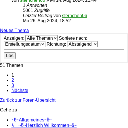
von
sternchen06
»
Mi 14. Aug 2024, 21:44
1
Antworten
5061
Zugriffe
Letzter Beitrag
von
sternchen06
Mo 26. Aug 2024, 18:52
Neues Thema
Anzeigen:
Sortiere nach:
Richtung:
51 Themen
1
2
3
Nächste
Zurück zur Foren-Übersicht
Gehe zu
~წ~Allgemeines~წ~
↳ ~წ~Herzlich Willkommen~წ~