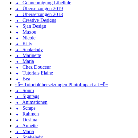
↳ Gehnehmigung Libellule
↳ Übersetzungen 2019
↳ Übersetzungen 2018
↳ Creative-Designs
↳ Sjan Design
↳ Maxou
↳ Nicole
↳ Kitty
↳ Snakelady
↳ Marinette
↳ Maria
↳ Chez Douceur
↳ Tutoriais Elaine
↳ Bea
~წ~ Tutorialübersetzungen PhotoImpact alt ~წ~
↳ Sonni
↳ Signtags
↳ Animationen
↳ Scraps
↳ Rahmen
↳ Deslina
↳ Annette
↳ Maria
↳ Snakelady