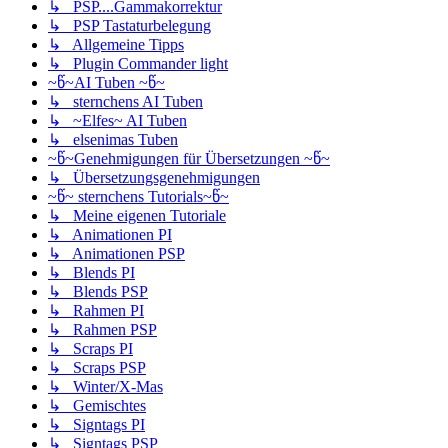
↳ PSP....Gammakorrektur
↳ PSP Tastaturbelegung
↳ Allgemeine Tipps
↳ Plugin Commander light
~წ~AI Tuben ~წ~
↳ sternchens AI Tuben
↳ ~Elfes~ AI Tuben
↳ elsenimas Tuben
~წ~Genehmigungen für Übersetzungen ~წ~
↳ Übersetzungsgenehmigungen
~წ~ sternchens Tutorials~წ~
↳ Meine eigenen Tutoriale
↳ Animationen PI
↳ Animationen PSP
↳ Blends PI
↳ Blends PSP
↳ Rahmen PI
↳ Rahmen PSP
↳ Scraps PI
↳ Scraps PSP
↳ Winter/X-Mas
↳ Gemischtes
↳ Signtags PI
↳ Signtags PSP