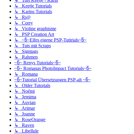
↳ Tuts Keetje - Karin
↳ Keetje Tutorials
↳ Karins Tutorials
↳ Ri@
↳ Corry
↳ Violine graphisme
↳ PSP Creation Art
↳ ~წ~Elfes eigene PSP-Tutirials~წ~
↳ Tuts mit Scraps
↳ Signtags
↳ Rahmen
~წ~ Renys Tutorials~წ~
~წ~ Romanas PhotoImpact Tutorials~წ~
↳ Romana
~წ~Tutorial Übersetzungen PSP-alt ~წ~
↳ Older Tutorials
↳ Noémi
↳ Jemima
↳ Auvian
↳ Arimar
↳ Joanne
↳ RoseOrange
↳ Raven
↳ Libellule