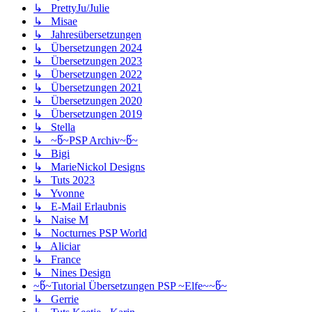
↳ PrettyJu/Julie
↳ Misae
↳ Jahresübersetzungen
↳ Übersetzungen 2024
↳ Übersetzungen 2023
↳ Übersetzungen 2022
↳ Übersetzungen 2021
↳ Übersetzungen 2020
↳ Übersetzungen 2019
↳ Stella
↳ ~წ~PSP Archiv~წ~
↳ Bigi
↳ MarieNickol Designs
↳ Tuts 2023
↳ Yvonne
↳ E-Mail Erlaubnis
↳ Naise M
↳ Nocturnes PSP World
↳ Aliciar
↳ France
↳ Nines Design
~წ~Tutorial Übersetzungen PSP ~Elfe~~წ~
↳ Gerrie