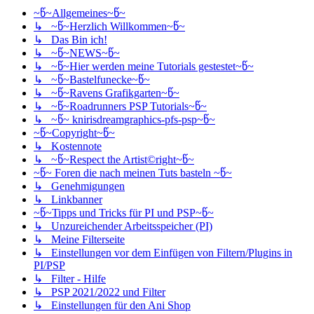
~წ~Allgemeines~წ~
↳ ~წ~Herzlich Willkommen~წ~
↳ Das Bin ich!
↳ ~წ~NEWS~წ~
↳ ~წ~Hier werden meine Tutorials gestestet~წ~
↳ ~წ~Bastelfunecke~წ~
↳ ~წ~Ravens Grafikgarten~წ~
↳ ~წ~Roadrunners PSP Tutorials~წ~
↳ ~წ~ knirisdreamgraphics-pfs-psp~წ~
~წ~Copyright~წ~
↳ Kostennote
↳ ~წ~Respect the Artist©right~წ~
~წ~ Foren die nach meinen Tuts basteln ~წ~
↳ Genehmigungen
↳ Linkbanner
~წ~Tipps und Tricks für PI und PSP~წ~
↳ Unzureichender Arbeitsspeicher (PI)
↳ Meine Filterseite
↳ Einstellungen vor dem Einfügen von Filtern/Plugins in
PI/PSP
↳ Filter - Hilfe
↳ PSP 2021/2022 und Filter
↳ Einstellungen für den Ani Shop