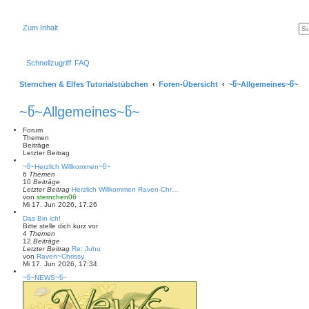
Zum Inhalt
Schnellzugriff
FAQ
Sternchen & Elfes Tutorialstübchen
Foren-Übersicht
~წ~Allgemeines~წ~
~წ~Allgemeines~წ~
Forum
Themen
Beiträge
Letzter Beitrag
~წ~Herzlich Willkommen~წ~
6
Themen
10
Beiträge
Letzter Beitrag
Herzlich Willkommen Raven-Chr…
N
von
sternchen06
e
Mi 17. Jun 2026, 17:26
u
Das Bin ich!
e
Bitte stelle dich kurz vor
s
4
Themen
t
12
Beiträge
e
Letzter Beitrag
Re: Juhu
r
N
von
Raven~Chrissy
B
e
Mi 17. Jun 2026, 17:34
e
u
i
~წ~NEWS~წ~
e
t
s
r
t
a
e
g
r