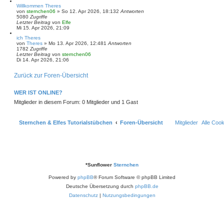
Willkommen Theres
von
sternchen06
»
So 12. Apr 2026, 18:13
2
Antworten
5080
Zugriffe
Letzter Beitrag
von
Elfe
Mi 15. Apr 2026, 21:09
ich Theres
von
Theres
»
Mo 13. Apr 2026, 12:48
1
Antworten
1782
Zugriffe
Letzter Beitrag
von
sternchen06
Di 14. Apr 2026, 21:06
Zurück zur Foren-Übersicht
WER IST ONLINE?
Mitglieder in diesem Forum: 0 Mitglieder und 1 Gast
Sternchen & Elfes Tutorialstübchen
Foren-Übersicht
Mitglieder
Alle Coo
*
Sunflower
Sternchen
Powered by
phpBB
® Forum Software © phpBB Limited
Deutsche Übersetzung durch
phpBB.de
Datenschutz
|
Nutzungsbedingungen