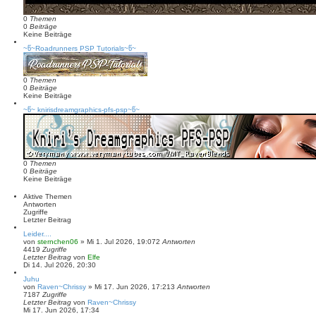
0
Themen
0
Beiträge
Keine Beiträge
~წ~Roadrunners PSP Tutorials~წ~
0
Themen
0
Beiträge
Keine Beiträge
~წ~ knirisdreamgraphics-pfs-psp~წ~
0
Themen
0
Beiträge
Keine Beiträge
Aktive Themen
Antworten
Zugriffe
Letzter Beitrag
Leider....
von
sternchen06
»
Mi 1. Jul 2026, 19:07
2
Antworten
4419
Zugriffe
Letzter Beitrag
von
Elfe
Di 14. Jul 2026, 20:30
Juhu
von
Raven~Chrissy
»
Mi 17. Jun 2026, 17:21
3
Antworten
7187
Zugriffe
Letzter Beitrag
von
Raven~Chrissy
Mi 17. Jun 2026, 17:34