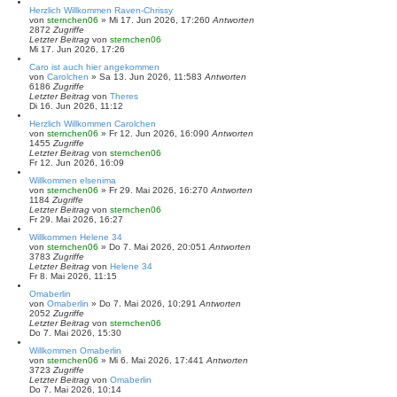
Herzlich Willkommen Raven-Chrissy
von
sternchen06
»
Mi 17. Jun 2026, 17:26
0
Antworten
2872
Zugriffe
Letzter Beitrag
von
sternchen06
Mi 17. Jun 2026, 17:26
Caro ist auch hier angekommen
von
Carolchen
»
Sa 13. Jun 2026, 11:58
3
Antworten
6186
Zugriffe
Letzter Beitrag
von
Theres
Di 16. Jun 2026, 11:12
Herzlich Willkommen Carolchen
von
sternchen06
»
Fr 12. Jun 2026, 16:09
0
Antworten
1455
Zugriffe
Letzter Beitrag
von
sternchen06
Fr 12. Jun 2026, 16:09
Willkommen elsenima
von
sternchen06
»
Fr 29. Mai 2026, 16:27
0
Antworten
1184
Zugriffe
Letzter Beitrag
von
sternchen06
Fr 29. Mai 2026, 16:27
Willkommen Helene 34
von
sternchen06
»
Do 7. Mai 2026, 20:05
1
Antworten
3783
Zugriffe
Letzter Beitrag
von
Helene 34
Fr 8. Mai 2026, 11:15
Omaberlin
von
Omaberlin
»
Do 7. Mai 2026, 10:29
1
Antworten
2052
Zugriffe
Letzter Beitrag
von
sternchen06
Do 7. Mai 2026, 15:30
Willkommen Omaberlin
von
sternchen06
»
Mi 6. Mai 2026, 17:44
1
Antworten
3723
Zugriffe
Letzter Beitrag
von
Omaberlin
Do 7. Mai 2026, 10:14