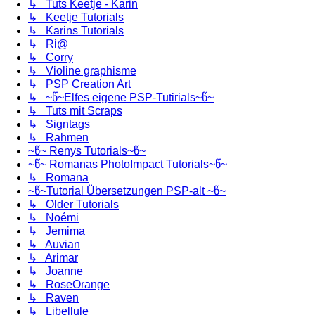
↳ Tuts Keetje - Karin
↳ Keetje Tutorials
↳ Karins Tutorials
↳ Ri@
↳ Corry
↳ Violine graphisme
↳ PSP Creation Art
↳ ~წ~Elfes eigene PSP-Tutirials~წ~
↳ Tuts mit Scraps
↳ Signtags
↳ Rahmen
~წ~ Renys Tutorials~წ~
~წ~ Romanas PhotoImpact Tutorials~წ~
↳ Romana
~წ~Tutorial Übersetzungen PSP-alt ~წ~
↳ Older Tutorials
↳ Noémi
↳ Jemima
↳ Auvian
↳ Arimar
↳ Joanne
↳ RoseOrange
↳ Raven
↳ Libellule