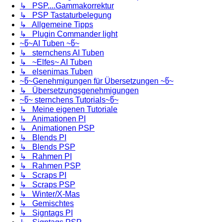
↳ PSP....Gammakorrektur
↳ PSP Tastaturbelegung
↳ Allgemeine Tipps
↳ Plugin Commander light
~წ~AI Tuben ~წ~
↳ sternchens AI Tuben
↳ ~Elfes~ AI Tuben
↳ elsenimas Tuben
~წ~Genehmigungen für Übersetzungen ~წ~
↳ Übersetzungsgenehmigungen
~წ~ sternchens Tutorials~წ~
↳ Meine eigenen Tutoriale
↳ Animationen PI
↳ Animationen PSP
↳ Blends PI
↳ Blends PSP
↳ Rahmen PI
↳ Rahmen PSP
↳ Scraps PI
↳ Scraps PSP
↳ Winter/X-Mas
↳ Gemischtes
↳ Signtags PI