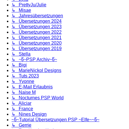
↳ PrettyJu/Julie
↳ Misae
↳ Jahresübersetzungen
↳ Übersetzungen 2024
↳ Übersetzungen 2023
↳ Übersetzungen 2022
↳ Übersetzungen 2021
↳ Übersetzungen 2020
↳ Übersetzungen 2019
↳ Stella
↳ ~წ~PSP Archiv~წ~
↳ Bigi
↳ MarieNickol Designs
↳ Tuts 2023
↳ Yvonne
↳ E-Mail Erlaubnis
↳ Naise M
↳ Nocturnes PSP World
↳ Aliciar
↳ France
↳ Nines Design
~წ~Tutorial Übersetzungen PSP ~Elfe~~წ~
↳ Gerrie