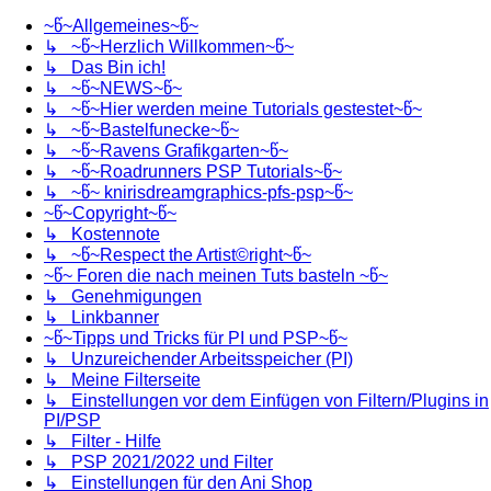
~წ~Allgemeines~წ~
↳ ~წ~Herzlich Willkommen~წ~
↳ Das Bin ich!
↳ ~წ~NEWS~წ~
↳ ~წ~Hier werden meine Tutorials gestestet~წ~
↳ ~წ~Bastelfunecke~წ~
↳ ~წ~Ravens Grafikgarten~წ~
↳ ~წ~Roadrunners PSP Tutorials~წ~
↳ ~წ~ knirisdreamgraphics-pfs-psp~წ~
~წ~Copyright~წ~
↳ Kostennote
↳ ~წ~Respect the Artist©right~წ~
~წ~ Foren die nach meinen Tuts basteln ~წ~
↳ Genehmigungen
↳ Linkbanner
~წ~Tipps und Tricks für PI und PSP~წ~
↳ Unzureichender Arbeitsspeicher (PI)
↳ Meine Filterseite
↳ Einstellungen vor dem Einfügen von Filtern/Plugins in
PI/PSP
↳ Filter - Hilfe
↳ PSP 2021/2022 und Filter
↳ Einstellungen für den Ani Shop