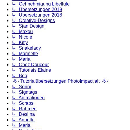
↳ Gehnehmigung Libellule
↳ Übersetzungen 2019
↳ Übersetzungen 2018
↳ Creative-Designs
↳ Sjan Design
↳ Maxou
↳ Nicole
↳ Kitty
↳ Snakelady
↳ Marinette
↳ Maria
↳ Chez Douceur
↳ Tutoriais Elaine
↳ Bea
~წ~ Tutorialübersetzungen PhotoImpact alt ~წ~
↳ Sonni
↳ Signtags
↳ Animationen
↳ Scraps
↳ Rahmen
↳ Deslina
↳ Annette
↳ Maria