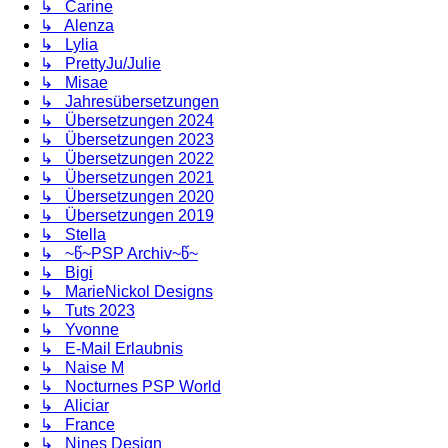
↳ Carine
↳ Alenza
↳ Lylia
↳ PrettyJu/Julie
↳ Misae
↳ Jahresübersetzungen
↳ Übersetzungen 2024
↳ Übersetzungen 2023
↳ Übersetzungen 2022
↳ Übersetzungen 2021
↳ Übersetzungen 2020
↳ Übersetzungen 2019
↳ Stella
↳ ~წ~PSP Archiv~წ~
↳ Bigi
↳ MarieNickol Designs
↳ Tuts 2023
↳ Yvonne
↳ E-Mail Erlaubnis
↳ Naise M
↳ Nocturnes PSP World
↳ Aliciar
↳ France
↳ Nines Design