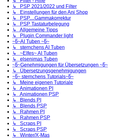
↳ Filter - Hilfe
↳ PSP 2021/2022 und Filter
↳ Einstellungen für den Ani Shop
↳ PSP....Gammakorrektur
↳ PSP Tastaturbelegung
↳ Allgemeine Tipps
↳ Plugin Commander light
~წ~AI Tuben ~წ~
↳ sternchens AI Tuben
↳ ~Elfes~ AI Tuben
↳ elsenimas Tuben
~წ~Genehmigungen für Übersetzungen ~წ~
↳ Übersetzungsgenehmigungen
~წ~ sternchens Tutorials~წ~
↳ Meine eigenen Tutoriale
↳ Animationen PI
↳ Animationen PSP
↳ Blends PI
↳ Blends PSP
↳ Rahmen PI
↳ Rahmen PSP
↳ Scraps PI
↳ Scraps PSP
↳ Winter/X-Mas