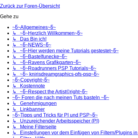
Zurück zur Foren-Übersicht
Gehe zu
~წ~Allgemeines~წ~
↳ ~წ~Herzlich Willkommen~წ~
↳ Das Bin ich!
↳ ~წ~NEWS~წ~
↳ ~წ~Hier werden meine Tutorials gestestet~წ~
↳ ~წ~Bastelfunecke~წ~
↳ ~წ~Ravens Grafikgarten~წ~
↳ ~წ~Roadrunners PSP Tutorials~წ~
↳ ~წ~ knirisdreamgraphics-pfs-psp~წ~
~წ~Copyright~წ~
↳ Kostennote
↳ ~წ~Respect the Artist©right~წ~
~წ~ Foren die nach meinen Tuts basteln ~წ~
↳ Genehmigungen
↳ Linkbanner
~წ~Tipps und Tricks für PI und PSP~წ~
↳ Unzureichender Arbeitsspeicher (PI)
↳ Meine Filterseite
↳ Einstellungen vor dem Einfügen von Filtern/Plugins i