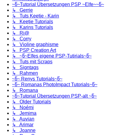
~წ~Tutorial Übersetzungen PSP ~Elfe~~წ~
↳ Gerrie
↳ Tuts Keetje - Karin
↳ Keetje Tutorials
↳ Karins Tutorials
↳ Ri@
↳ Corry
↳ Violine graphisme
↳ PSP Creation Art
↳ ~წ~Elfes eigene PSP-Tutirials~წ~
↳ Tuts mit Scraps
↳ Signtags
↳ Rahmen
~წ~ Renys Tutorials~წ~
~წ~ Romanas PhotoImpact Tutorials~წ~
↳ Romana
~წ~Tutorial Übersetzungen PSP-alt ~წ~
↳ Older Tutorials
↳ Noémi
↳ Jemima
↳ Auvian
↳ Arimar
↳ Joanne