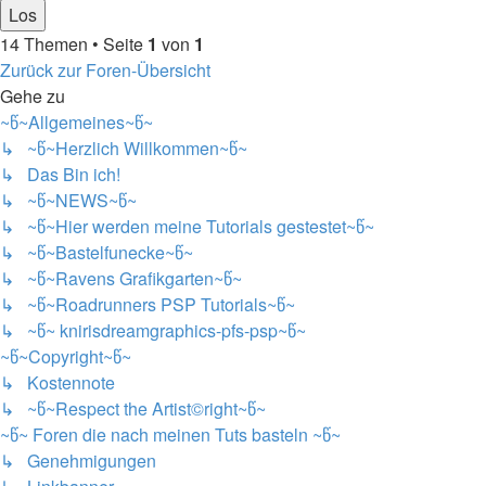
14 Themen • Seite
1
von
1
Zurück zur Foren-Übersicht
Gehe zu
~წ~Allgemeines~წ~
↳ ~წ~Herzlich Willkommen~წ~
↳ Das Bin ich!
↳ ~წ~NEWS~წ~
↳ ~წ~Hier werden meine Tutorials gestestet~წ~
↳ ~წ~Bastelfunecke~წ~
↳ ~წ~Ravens Grafikgarten~წ~
↳ ~წ~Roadrunners PSP Tutorials~წ~
↳ ~წ~ knirisdreamgraphics-pfs-psp~წ~
~წ~Copyright~წ~
↳ Kostennote
↳ ~წ~Respect the Artist©right~წ~
~წ~ Foren die nach meinen Tuts basteln ~წ~
↳ Genehmigungen