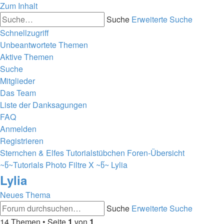
Zum Inhalt
Suche
Erweiterte Suche
Schnellzugriff
Unbeantwortete Themen
Aktive Themen
Suche
Mitglieder
Das Team
Liste der Danksagungen
FAQ
Anmelden
Registrieren
Sternchen & Elfes Tutorialstübchen
Foren-Übersicht
~წ~Tutorials Photo Filtre X ~წ~
Lylia
Lylia
Neues Thema
Suche
Erweiterte Suche
14 Themen • Seite
1
von
1