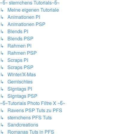
~წ~ sternchens Tutorials~წ~
↳ Meine eigenen Tutoriale
↳ Animationen PI
↳ Animationen PSP
↳ Blends PI
↳ Blends PSP
↳ Rahmen PI
↳ Rahmen PSP
↳ Scraps PI
↳ Scraps PSP
↳ Winter/X-Mas
↳ Gemischtes
↳ Signtags PI
↳ Signtags PSP
~წ~Tutorials Photo Filtre X ~წ~
↳ Ravens PSP Tuts zu PFS
↳ sternchens PFS Tuts
↳ Sandcreations
↳ Romanas Tuts in PFS