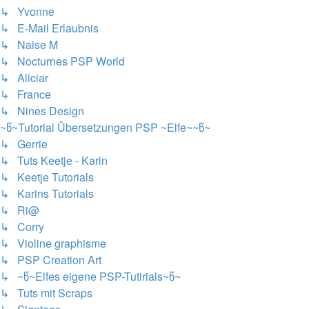
↳ Yvonne
↳ E-Mail Erlaubnis
↳ Naise M
↳ Nocturnes PSP World
↳ Aliciar
↳ France
↳ Nines Design
~წ~Tutorial Übersetzungen PSP ~Elfe~~წ~
↳ Gerrie
↳ Tuts Keetje - Karin
↳ Keetje Tutorials
↳ Karins Tutorials
↳ Ri@
↳ Corry
↳ Violine graphisme
↳ PSP Creation Art
↳ ~წ~Elfes eigene PSP-Tutirials~წ~
↳ Tuts mit Scraps