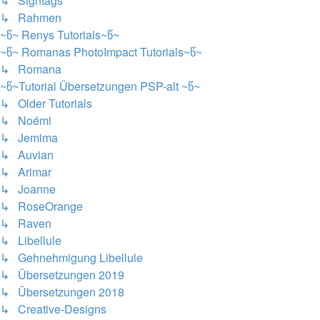
↳ Signtags
↳ Rahmen
~წ~ Renys Tutorials~წ~
~წ~ Romanas PhotoImpact Tutorials~წ~
↳ Romana
~წ~Tutorial Übersetzungen PSP-alt ~წ~
↳ Older Tutorials
↳ Noémi
↳ Jemima
↳ Auvian
↳ Arimar
↳ Joanne
↳ RoseOrange
↳ Raven
↳ Libellule
↳ Gehnehmigung Libellule
↳ Übersetzungen 2019
↳ Übersetzungen 2018
↳ Creative-Designs