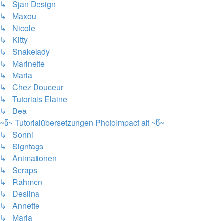
↳ Sjan Design
↳ Maxou
↳ Nicole
↳ Kitty
↳ Snakelady
↳ Marinette
↳ Maria
↳ Chez Douceur
↳ Tutoriais Elaine
↳ Bea
~წ~ Tutorialübersetzungen PhotoImpact alt ~წ~
↳ Sonni
↳ Signtags
↳ Animationen
↳ Scraps
↳ Rahmen
↳ Deslina
↳ Annette
↳ Maria