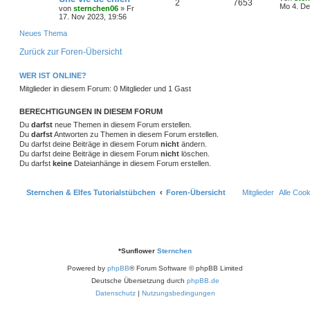
A
Z
2
7653
t
g
g
i
e
o
i
e
Mo 4. De
t
f
von
sternchen06
»
Fr
n
t
r
t
17. Nov 2023, 19:56
n
u
r
w
r
B
z
r
f
e
e
a
e
t
Neues Thema
t
g
g
i
e
o
i
t
f
n
t
r
Zurück zur Foren-Übersicht
r
w
r
B
r
f
e
e
a
e
g
i
o
i
WER IST ONLINE?
t
f
n
t
Mitglieder in diesem Forum: 0 Mitglieder und 1 Gast
r
r
f
e
e
a
g
t
f
BERECHTIGUNGEN IN DIESEM FORUM
n
Du
darfst
neue Themen in diesem Forum erstellen.
e
e
Du
darfst
Antworten zu Themen in diesem Forum erstellen.
Du darfst deine Beiträge in diesem Forum
nicht
ändern.
n
Du darfst deine Beiträge in diesem Forum
nicht
löschen.
Du darfst
keine
Dateianhänge in diesem Forum erstellen.
Sternchen & Elfes Tutorialstübchen
Foren-Übersicht
Mitglieder
Alle Coo
*
Sunflower
Sternchen
Powered by
phpBB
® Forum Software © phpBB Limited
Deutsche Übersetzung durch
phpBB.de
Datenschutz
|
Nutzungsbedingungen