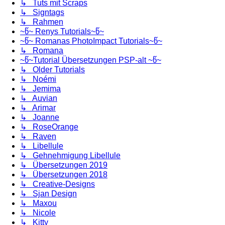
↳ Tuts mit Scraps
↳ Signtags
↳ Rahmen
~წ~ Renys Tutorials~წ~
~წ~ Romanas PhotoImpact Tutorials~წ~
↳ Romana
~წ~Tutorial Übersetzungen PSP-alt ~წ~
↳ Older Tutorials
↳ Noémi
↳ Jemima
↳ Auvian
↳ Arimar
↳ Joanne
↳ RoseOrange
↳ Raven
↳ Libellule
↳ Gehnehmigung Libellule
↳ Übersetzungen 2019
↳ Übersetzungen 2018
↳ Creative-Designs
↳ Sjan Design
↳ Maxou
↳ Nicole
↳ Kitty