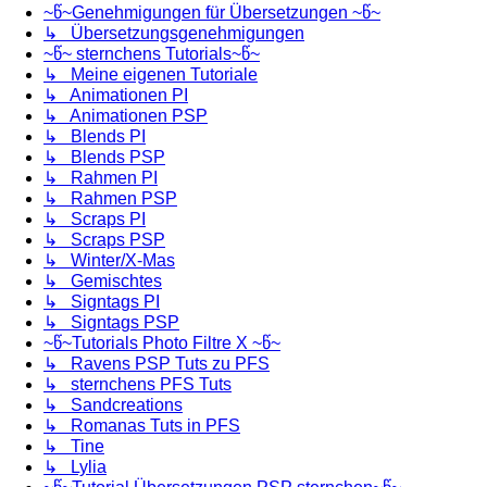
~წ~Genehmigungen für Übersetzungen ~წ~
↳ Übersetzungsgenehmigungen
~წ~ sternchens Tutorials~წ~
↳ Meine eigenen Tutoriale
↳ Animationen PI
↳ Animationen PSP
↳ Blends PI
↳ Blends PSP
↳ Rahmen PI
↳ Rahmen PSP
↳ Scraps PI
↳ Scraps PSP
↳ Winter/X-Mas
↳ Gemischtes
↳ Signtags PI
↳ Signtags PSP
~წ~Tutorials Photo Filtre X ~წ~
↳ Ravens PSP Tuts zu PFS
↳ sternchens PFS Tuts
↳ Sandcreations
↳ Romanas Tuts in PFS
↳ Tine
↳ Lylia