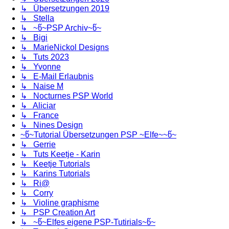
↳ Übersetzungen 2019
↳ Stella
↳ ~წ~PSP Archiv~წ~
↳ Bigi
↳ MarieNickol Designs
↳ Tuts 2023
↳ Yvonne
↳ E-Mail Erlaubnis
↳ Naise M
↳ Nocturnes PSP World
↳ Aliciar
↳ France
↳ Nines Design
~წ~Tutorial Übersetzungen PSP ~Elfe~~წ~
↳ Gerrie
↳ Tuts Keetje - Karin
↳ Keetje Tutorials
↳ Karins Tutorials
↳ Ri@
↳ Corry
↳ Violine graphisme
↳ PSP Creation Art
↳ ~წ~Elfes eigene PSP-Tutirials~წ~