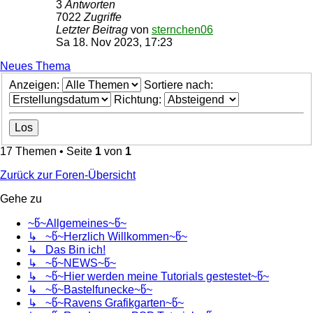
3
Antworten
7022
Zugriffe
Letzter Beitrag
von
sternchen06
Sa 18. Nov 2023, 17:23
Neues Thema
Anzeigen:
Sortiere nach:
Richtung:
17 Themen • Seite
1
von
1
Zurück zur Foren-Übersicht
Gehe zu
~წ~Allgemeines~წ~
↳ ~წ~Herzlich Willkommen~წ~
↳ Das Bin ich!
↳ ~წ~NEWS~წ~
↳ ~წ~Hier werden meine Tutorials gestestet~წ~
↳ ~წ~Bastelfunecke~წ~
↳ ~წ~Ravens Grafikgarten~წ~