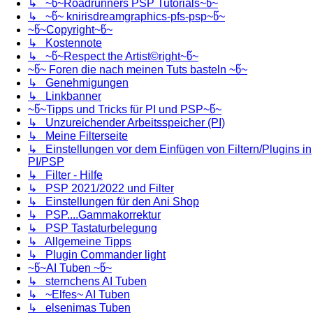
↳ ~წ~Roadrunners PSP Tutorials~წ~
↳ ~წ~ knirisdreamgraphics-pfs-psp~წ~
~წ~Copyright~წ~
↳ Kostennote
↳ ~წ~Respect the Artist©right~წ~
~წ~ Foren die nach meinen Tuts basteln ~წ~
↳ Genehmigungen
↳ Linkbanner
~წ~Tipps und Tricks für PI und PSP~წ~
↳ Unzureichender Arbeitsspeicher (PI)
↳ Meine Filterseite
↳ Einstellungen vor dem Einfügen von Filtern/Plugins in
PI/PSP
↳ Filter - Hilfe
↳ PSP 2021/2022 und Filter
↳ Einstellungen für den Ani Shop
↳ PSP....Gammakorrektur
↳ PSP Tastaturbelegung
↳ Allgemeine Tipps
↳ Plugin Commander light
~წ~AI Tuben ~წ~
↳ sternchens AI Tuben
↳ ~Elfes~ AI Tuben
↳ elsenimas Tuben