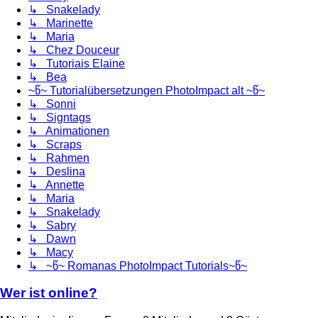
↳ Snakelady
↳ Marinette
↳ Maria
↳ Chez Douceur
↳ Tutoriais Elaine
↳ Bea
~წ~ Tutorialübersetzungen PhotoImpact alt ~წ~
↳ Sonni
↳ Signtags
↳ Animationen
↳ Scraps
↳ Rahmen
↳ Deslina
↳ Annette
↳ Maria
↳ Snakelady
↳ Sabry
↳ Dawn
↳ Macy
↳ ~წ~ Romanas PhotoImpact Tutorials~წ~
Wer ist online?