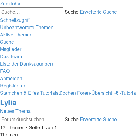
Zum Inhalt
Suche
Erweiterte Suche
Schnellzugriff
Unbeantwortete Themen
Aktive Themen
Suche
Mitglieder
Das Team
Liste der Danksagungen
FAQ
Anmelden
Registrieren
Sternchen & Elfes Tutorialstübchen
Foren-Übersicht
~წ~Tutori
Lylia
Neues Thema
Suche
Erweiterte Suche
17 Themen • Seite
1
von
1
Themen