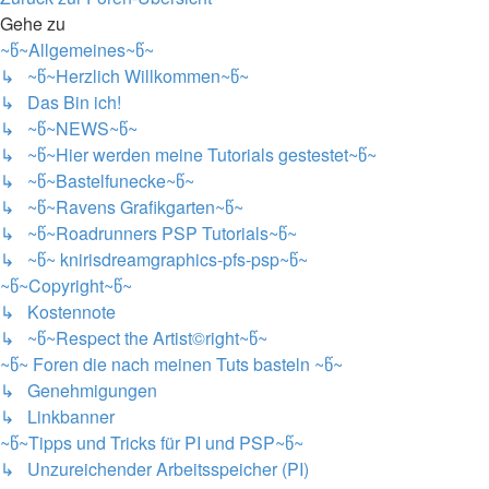
Gehe zu
~წ~Allgemeines~წ~
↳ ~წ~Herzlich Willkommen~წ~
↳ Das Bin ich!
↳ ~წ~NEWS~წ~
↳ ~წ~Hier werden meine Tutorials gestestet~წ~
↳ ~წ~Bastelfunecke~წ~
↳ ~წ~Ravens Grafikgarten~წ~
↳ ~წ~Roadrunners PSP Tutorials~წ~
↳ ~წ~ knirisdreamgraphics-pfs-psp~წ~
~წ~Copyright~წ~
↳ Kostennote
↳ ~წ~Respect the Artist©right~წ~
~წ~ Foren die nach meinen Tuts basteln ~წ~
↳ Genehmigungen
↳ Linkbanner
~წ~Tipps und Tricks für PI und PSP~წ~
↳ Unzureichender Arbeitsspeicher (PI)