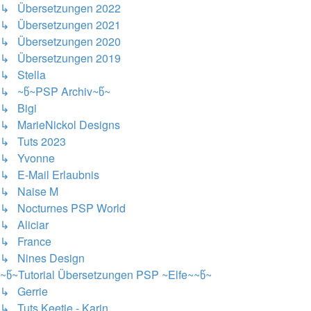
↳ Übersetzungen 2022
↳ Übersetzungen 2021
↳ Übersetzungen 2020
↳ Übersetzungen 2019
↳ Stella
↳ ~წ~PSP Archiv~წ~
↳ Bigi
↳ MarieNickol Designs
↳ Tuts 2023
↳ Yvonne
↳ E-Mail Erlaubnis
↳ Naise M
↳ Nocturnes PSP World
↳ Aliciar
↳ France
↳ Nines Design
~წ~Tutorial Übersetzungen PSP ~Elfe~~წ~
↳ Gerrie
↳ Tuts Keetje - Karin