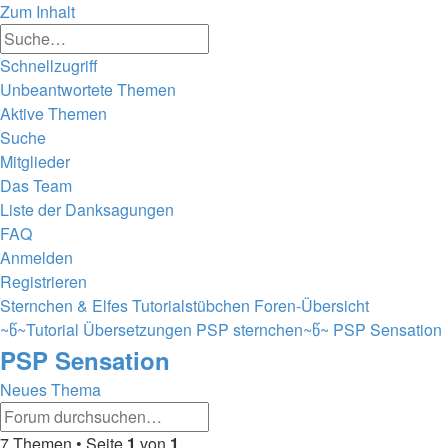
Zum Inhalt
Erweiterte
Suche
Suche
Schnellzugriff
Unbeantwortete Themen
Aktive Themen
Suche
Mitglieder
Das Team
Liste der Danksagungen
FAQ
Anmelden
Registrieren
Sternchen & Elfes Tutorialstübchen
Foren-Übersicht
~წ~Tutorial Übersetzungen PSP sternchen~წ~
PSP Sensation
PSP Sensation
Neues Thema
Erweiterte
Suche
Suche
7 Themen • Seite
1
von
1