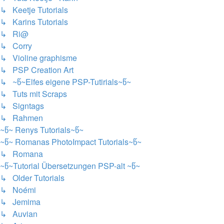
↳ Keetje Tutorials
↳ Karins Tutorials
↳ Ri@
↳ Corry
↳ Violine graphisme
↳ PSP Creation Art
↳ ~წ~Elfes eigene PSP-Tutirials~წ~
↳ Tuts mit Scraps
↳ Signtags
↳ Rahmen
~წ~ Renys Tutorials~წ~
~წ~ Romanas PhotoImpact Tutorials~წ~
↳ Romana
~წ~Tutorial Übersetzungen PSP-alt ~წ~
↳ Older Tutorials
↳ Noémi
↳ Jemima
↳ Auvian