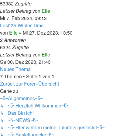
53382
Zugriffe
Letzter Beitrag
von
Elfe
Mi 7. Feb 2024, 09:13
Les025-Winter Time
von
Elfe
»
Mi 27. Dez 2023, 13:50
2
Antworten
6324
Zugriffe
Letzter Beitrag
von
Elfe
Sa 30. Dez 2023, 21:43
Neues Thema
7 Themen • Seite
1
von
1
Zurück zur Foren-Übersicht
Gehe zu
~წ~Allgemeines~წ~
↳ ~წ~Herzlich Willkommen~წ~
↳ Das Bin ich!
↳ ~წ~NEWS~წ~
↳ ~წ~Hier werden meine Tutorials gestestet~წ~
↳ ~წ~Bastelfunecke~წ~