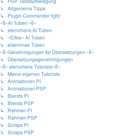
↳ PSP Tastaturbelegung
↳ Allgemeine Tipps
↳ Plugin Commander light
~წ~AI Tuben ~წ~
↳ sternchens AI Tuben
↳ ~Elfes~ AI Tuben
↳ elsenimas Tuben
~წ~Genehmigungen für Übersetzungen ~წ~
↳ Übersetzungsgenehmigungen
~წ~ sternchens Tutorials~წ~
↳ Meine eigenen Tutoriale
↳ Animationen PI
↳ Animationen PSP
↳ Blends PI
↳ Blends PSP
↳ Rahmen PI
↳ Rahmen PSP
↳ Scraps PI
↳ Scraps PSP