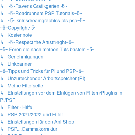
↳ ~წ~Ravens Grafikgarten~წ~
↳ ~წ~Roadrunners PSP Tutorials~წ~
↳ ~წ~ knirisdreamgraphics-pfs-psp~წ~
~წ~Copyright~წ~
↳ Kostennote
↳ ~წ~Respect the Artist©right~წ~
~წ~ Foren die nach meinen Tuts basteln ~წ~
↳ Genehmigungen
↳ Linkbanner
~წ~Tipps und Tricks für PI und PSP~წ~
↳ Unzureichender Arbeitsspeicher (PI)
↳ Meine Filterseite
↳ Einstellungen vor dem Einfügen von Filtern/Plugins in
PI/PSP
↳ Filter - Hilfe
↳ PSP 2021/2022 und Filter
↳ Einstellungen für den Ani Shop
↳ PSP....Gammakorrektur