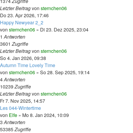
1374
Zugriffe
Letzter Beitrag
von
sternchen06
Do 23. Apr 2026, 17:46
Happy Newyear 2_2
von
sternchen06
»
Di 23. Dez 2025, 23:04
1
Antworten
3601
Zugriffe
Letzter Beitrag
von
sternchen06
So 4. Jan 2026, 09:38
Autumn Time Lovely Time
von
sternchen06
»
So 28. Sep 2025, 19:14
4
Antworten
10239
Zugriffe
Letzter Beitrag
von
sternchen06
Fr 7. Nov 2025, 14:57
Les 044-Wintertime
von
Elfe
»
Mo 8. Jan 2024, 10:09
3
Antworten
53385
Zugriffe