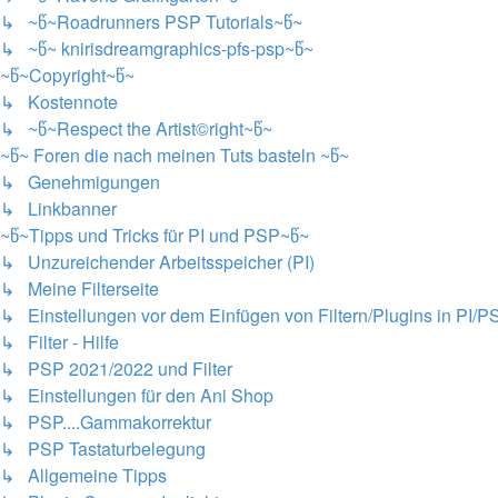
↳ ~წ~Roadrunners PSP Tutorials~წ~
↳ ~წ~ knirisdreamgraphics-pfs-psp~წ~
~წ~Copyright~წ~
↳ Kostennote
↳ ~წ~Respect the Artist©right~წ~
~წ~ Foren die nach meinen Tuts basteln ~წ~
↳ Genehmigungen
↳ Linkbanner
~წ~Tipps und Tricks für PI und PSP~წ~
↳ Unzureichender Arbeitsspeicher (PI)
↳ Meine Filterseite
↳ Einstellungen vor dem Einfügen von Filtern/Plugins in PI/P
↳ Filter - Hilfe
↳ PSP 2021/2022 und Filter
↳ Einstellungen für den Ani Shop
↳ PSP....Gammakorrektur
↳ PSP Tastaturbelegung
↳ Allgemeine Tipps