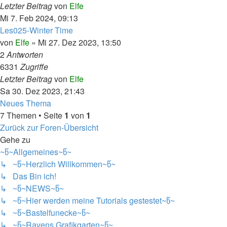
Letzter Beitrag
von
Elfe
Mi 7. Feb 2024, 09:13
Les025-Winter Time
von
Elfe
»
Mi 27. Dez 2023, 13:50
2
Antworten
6331
Zugriffe
Letzter Beitrag
von
Elfe
Sa 30. Dez 2023, 21:43
Neues Thema
7 Themen • Seite
1
von
1
Zurück zur Foren-Übersicht
Gehe zu
~წ~Allgemeines~წ~
↳ ~წ~Herzlich Willkommen~წ~
↳ Das Bin ich!
↳ ~წ~NEWS~წ~
↳ ~წ~Hier werden meine Tutorials gestestet~წ~
↳ ~წ~Bastelfunecke~წ~
↳ ~წ~Ravens Grafikgarten~წ~