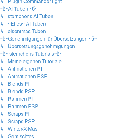
↳ Plugin Commander light
~წ~AI Tuben ~წ~
↳ sternchens AI Tuben
↳ ~Elfes~ AI Tuben
↳ elsenimas Tuben
~წ~Genehmigungen für Übersetzungen ~წ~
↳ Übersetzungsgenehmigungen
~წ~ sternchens Tutorials~წ~
↳ Meine eigenen Tutoriale
↳ Animationen PI
↳ Animationen PSP
↳ Blends PI
↳ Blends PSP
↳ Rahmen PI
↳ Rahmen PSP
↳ Scraps PI
↳ Scraps PSP
↳ Winter/X-Mas
↳ Gemischtes