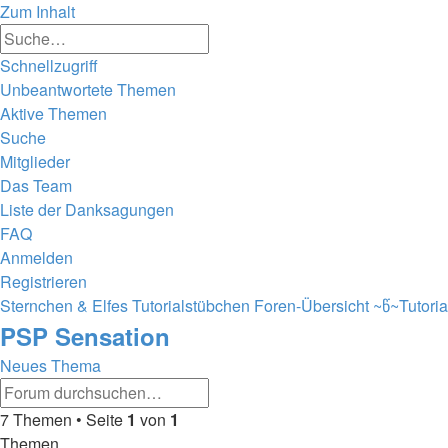
Zum Inhalt
Erweiterte
Suche
Suche
Schnellzugriff
Unbeantwortete Themen
Aktive Themen
Suche
Mitglieder
Das Team
Liste der Danksagungen
FAQ
Anmelden
Registrieren
Sternchen & Elfes Tutorialstübchen
Foren-Übersicht
~წ~Tutori
PSP Sensation
Neues Thema
Erweiterte
Suche
Suche
7 Themen • Seite
1
von
1
Themen