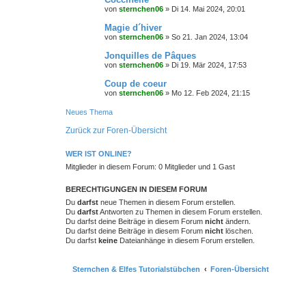
von
sternchen06
»
Di 14. Mai 2024, 20:01
Magie d´hiver
von
sternchen06
»
So 21. Jan 2024, 13:04
Jonquilles de Pâques
von
sternchen06
»
Di 19. Mär 2024, 17:53
Coup de coeur
von
sternchen06
»
Mo 12. Feb 2024, 21:15
Neues Thema
Zurück zur Foren-Übersicht
WER IST ONLINE?
Mitglieder in diesem Forum: 0 Mitglieder und 1 Gast
BERECHTIGUNGEN IN DIESEM FORUM
Du
darfst
neue Themen in diesem Forum erstellen.
Du
darfst
Antworten zu Themen in diesem Forum erstellen.
Du darfst deine Beiträge in diesem Forum
nicht
ändern.
Du darfst deine Beiträge in diesem Forum
nicht
löschen.
Du darfst
keine
Dateianhänge in diesem Forum erstellen.
Sternchen & Elfes Tutorialstübchen
Foren-Übersicht