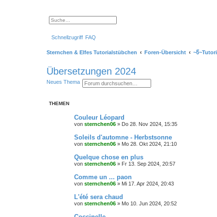
S
E
u
r
c
w
Schnellzugriff
FAQ
h
e
e
i
t
Sternchen & Elfes Tutorialstübchen
Foren-Übersicht
~წ~Tutor
e
r
t
Übersetzungen 2024
e
S
S
E
Neues Thema
u
u
r
c
c
w
h
h
e
e
THEMEN
e
i
t
e
Couleur Léopard
r
von
sternchen06
»
Do 28. Nov 2024, 15:35
t
e
Soleils d'automne - Herbstsonne
S
von
sternchen06
»
Mo 28. Okt 2024, 21:10
u
c
Quelque chose en plus
h
e
von
sternchen06
»
Fr 13. Sep 2024, 20:57
Comme un ... paon
von
sternchen06
»
Mi 17. Apr 2024, 20:43
L'été sera chaud
von
sternchen06
»
Mo 10. Jun 2024, 20:52
Coccinelle