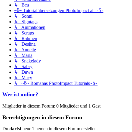
↳ Bea
~წ~ Tutorialübersetzungen PhotoImpact alt ~წ~
↳ Sonni
↳ Signtags
↳ Animationen
↳ Scraps
↳ Rahmen
↳ Deslina
↳ Annette
↳ Maria
↳ Snakelady
↳ Sabry
↳ Dawn
↳ Macy
↳ ~წ~ Romanas PhotoImpact Tutorials~წ~
Wer ist online?
Mitglieder in diesem Forum: 0 Mitglieder und 1 Gast
Berechtigungen in diesem Forum
Du
darfst
neue Themen in diesem Forum erstellen.