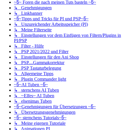
~წ~ Foren die nach meinen Tuts basteln ~წ~
↳ Genehmigungen
↳ Linkbanner
~წ~Tipps und Tricks für PI und PSP~წ~
↳ Unzureichender Arbeitsspeicher (PI)
↳ Meine Filterseite
↳ Einstellungen vor dem Einfügen von Filtern/Plugins in
PI/PSP
↳ Filter - Hilfe
↳ PSP 2021/2022 und Filter
↳ Einstellungen für den Ani Shop
↳ PSP....Gammakorrektur
↳ PSP Tastaturbelegung
↳ Allgemeine Tipps
↳ Plugin Commander light
~წ~AI Tuben ~წ~
↳ sternchens AI Tuben
↳ ~Elfes~ AI Tuben
↳ elsenimas Tuben
~წ~Genehmigungen für Übersetzungen ~წ~
↳ Übersetzungsgenehmigungen
~წ~ sternchens Tutorials~წ~
↳ Meine eigenen Tutoriale
↳ Animationen PI