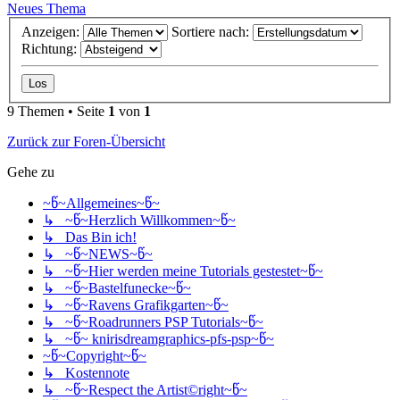
Neues Thema
Anzeigen:
Sortiere nach:
Richtung:
9 Themen • Seite
1
von
1
Zurück zur Foren-Übersicht
Gehe zu
~წ~Allgemeines~წ~
↳ ~წ~Herzlich Willkommen~წ~
↳ Das Bin ich!
↳ ~წ~NEWS~წ~
↳ ~წ~Hier werden meine Tutorials gestestet~წ~
↳ ~წ~Bastelfunecke~წ~
↳ ~წ~Ravens Grafikgarten~წ~
↳ ~წ~Roadrunners PSP Tutorials~წ~
↳ ~წ~ knirisdreamgraphics-pfs-psp~წ~
~წ~Copyright~წ~
↳ Kostennote
↳ ~წ~Respect the Artist©right~წ~