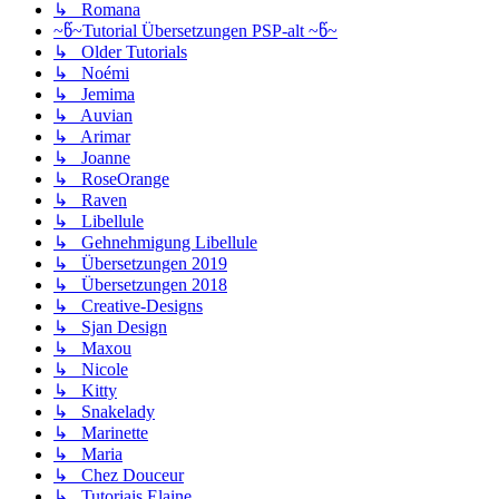
↳ Romana
~წ~Tutorial Übersetzungen PSP-alt ~წ~
↳ Older Tutorials
↳ Noémi
↳ Jemima
↳ Auvian
↳ Arimar
↳ Joanne
↳ RoseOrange
↳ Raven
↳ Libellule
↳ Gehnehmigung Libellule
↳ Übersetzungen 2019
↳ Übersetzungen 2018
↳ Creative-Designs
↳ Sjan Design
↳ Maxou
↳ Nicole
↳ Kitty
↳ Snakelady
↳ Marinette
↳ Maria
↳ Chez Douceur
↳ Tutoriais Elaine