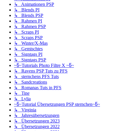
↳ Animationen PSP
↳ Blends PI
↳ Blends PSP
↳ Rahmen PI
↳ Rahmen PSP
↳ Scraps PI
↳ Scraps PSP
↳ Winter/X-Mas
↳ Gemischtes
↳ Signtags PI
↳ Signtags PSP
~წ~Tutorials Photo Filtre X ~წ~
↳ Ravens PSP Tuts zu PFS
↳ sternchens PFS Tuts
↳ Sandcreations
↳ Romanas Tuts in PFS
↳ Tine
↳ Lylia
~წ~Tutorial Übersetzungen PSP sternchen~წ~
↳ Virginia
↳ Jahresübersetzungen
↳ Übersetzungen 2023
↳ Übersetzungen 2022