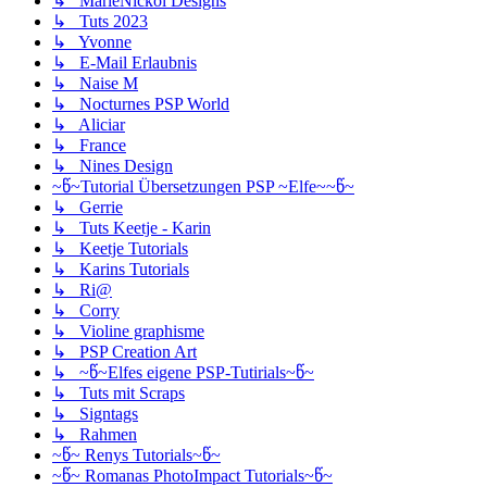
↳ MarieNickol Designs
↳ Tuts 2023
↳ Yvonne
↳ E-Mail Erlaubnis
↳ Naise M
↳ Nocturnes PSP World
↳ Aliciar
↳ France
↳ Nines Design
~წ~Tutorial Übersetzungen PSP ~Elfe~~წ~
↳ Gerrie
↳ Tuts Keetje - Karin
↳ Keetje Tutorials
↳ Karins Tutorials
↳ Ri@
↳ Corry
↳ Violine graphisme
↳ PSP Creation Art
↳ ~წ~Elfes eigene PSP-Tutirials~წ~
↳ Tuts mit Scraps
↳ Signtags
↳ Rahmen
~წ~ Renys Tutorials~წ~
~წ~ Romanas PhotoImpact Tutorials~წ~