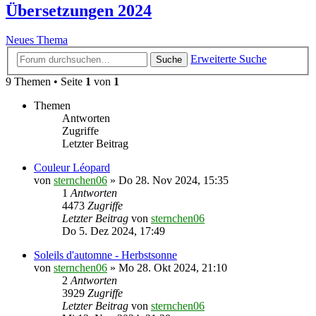
Übersetzungen 2024
Neues Thema
Erweiterte Suche
Suche
9 Themen • Seite
1
von
1
Themen
Antworten
Zugriffe
Letzter Beitrag
Couleur Léopard
von
sternchen06
»
Do 28. Nov 2024, 15:35
1
Antworten
4473
Zugriffe
Letzter Beitrag
von
sternchen06
Do 5. Dez 2024, 17:49
Soleils d'automne - Herbstsonne
von
sternchen06
»
Mo 28. Okt 2024, 21:10
2
Antworten
3929
Zugriffe
Letzter Beitrag
von
sternchen06