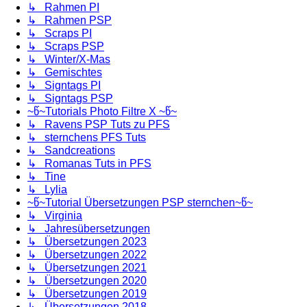
↳ Rahmen PI
↳ Rahmen PSP
↳ Scraps PI
↳ Scraps PSP
↳ Winter/X-Mas
↳ Gemischtes
↳ Signtags PI
↳ Signtags PSP
~წ~Tutorials Photo Filtre X ~წ~
↳ Ravens PSP Tuts zu PFS
↳ sternchens PFS Tuts
↳ Sandcreations
↳ Romanas Tuts in PFS
↳ Tine
↳ Lylia
~წ~Tutorial Übersetzungen PSP sternchen~წ~
↳ Virginia
↳ Jahresübersetzungen
↳ Übersetzungen 2023
↳ Übersetzungen 2022
↳ Übersetzungen 2021
↳ Übersetzungen 2020
↳ Übersetzungen 2019
↳ Übersetzungen 2018