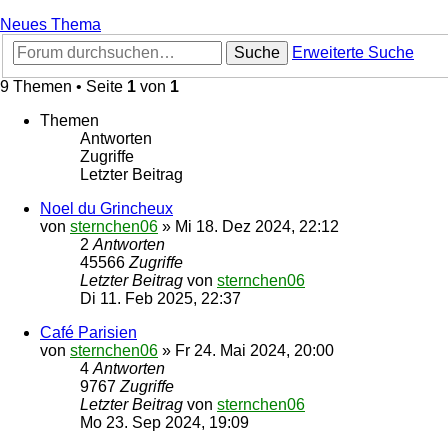
Neues Thema
Suche
Erweiterte Suche
9 Themen • Seite
1
von
1
Themen
Antworten
Zugriffe
Letzter Beitrag
Noel du Grincheux
von
sternchen06
»
Mi 18. Dez 2024, 22:12
2
Antworten
45566
Zugriffe
Letzter Beitrag
von
sternchen06
Di 11. Feb 2025, 22:37
Café Parisien
von
sternchen06
»
Fr 24. Mai 2024, 20:00
4
Antworten
9767
Zugriffe
Letzter Beitrag
von
sternchen06
Mo 23. Sep 2024, 19:09