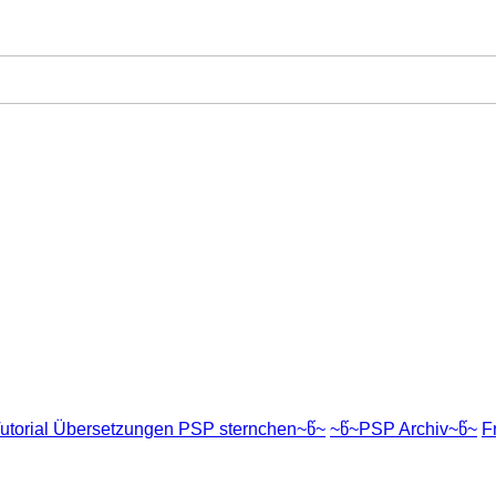
utorial Übersetzungen PSP sternchen~წ~
~წ~PSP Archiv~წ~
F