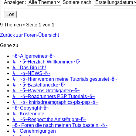
Anzeigen:
Sortiere nach:
9 Themen • Seite
1
von
1
Zurück zur Foren-Übersicht
Gehe zu
~წ~Allgemeines~წ~
↳ ~წ~Herzlich Willkommen~წ~
↳ Das Bin ich!
↳ ~წ~NEWS~წ~
↳ ~წ~Hier werden meine Tutorials gestestet~წ~
↳ ~წ~Bastelfunecke~წ~
↳ ~წ~Ravens Grafikgarten~წ~
↳ ~წ~Roadrunners PSP Tutorials~წ~
↳ ~წ~ knirisdreamgraphics-pfs-psp~წ~
~წ~Copyright~წ~
↳ Kostennote
↳ ~წ~Respect the Artist©right~წ~
~წ~ Foren die nach meinen Tuts basteln ~წ~
↳ Genehmigungen