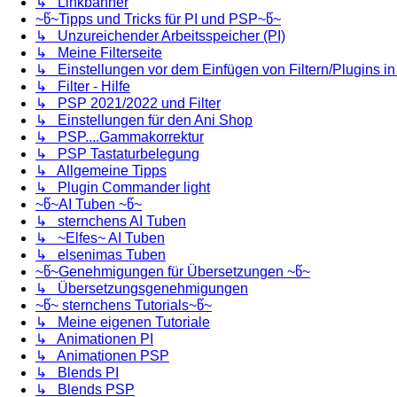
↳ Linkbanner
~წ~Tipps und Tricks für PI und PSP~წ~
↳ Unzureichender Arbeitsspeicher (PI)
↳ Meine Filterseite
↳ Einstellungen vor dem Einfügen von Filtern/Plugins i
↳ Filter - Hilfe
↳ PSP 2021/2022 und Filter
↳ Einstellungen für den Ani Shop
↳ PSP....Gammakorrektur
↳ PSP Tastaturbelegung
↳ Allgemeine Tipps
↳ Plugin Commander light
~წ~AI Tuben ~წ~
↳ sternchens AI Tuben
↳ ~Elfes~ AI Tuben
↳ elsenimas Tuben
~წ~Genehmigungen für Übersetzungen ~წ~
↳ Übersetzungsgenehmigungen
~წ~ sternchens Tutorials~წ~
↳ Meine eigenen Tutoriale
↳ Animationen PI
↳ Animationen PSP
↳ Blends PI
↳ Blends PSP