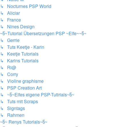
↳ Nocturnes PSP World
↳ Aliciar
↳ France
↳ Nines Design
~წ~Tutorial Übersetzungen PSP ~Elfe~~წ~
↳ Gerrie
↳ Tuts Keetje - Karin
↳ Keetje Tutorials
↳ Karins Tutorials
↳ Ri@
↳ Corry
↳ Violine graphisme
↳ PSP Creation Art
↳ ~წ~Elfes eigene PSP-Tutirials~წ~
↳ Tuts mit Scraps
↳ Signtags
↳ Rahmen
~წ~ Renys Tutorials~წ~