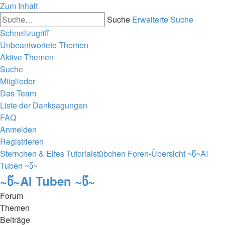
Zum Inhalt
Suche
Erweiterte Suche
Schnellzugriff
Unbeantwortete Themen
Aktive Themen
Suche
Mitglieder
Das Team
Liste der Danksagungen
FAQ
Anmelden
Registrieren
Sternchen & Elfes Tutorialstübchen
Foren-Übersicht
~წ~AI
Tuben ~წ~
~წ~AI Tuben ~წ~
Forum
Themen
Beiträge