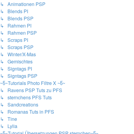
↳ Animationen PSP
↳ Blends PI
↳ Blends PSP
↳ Rahmen PI
↳ Rahmen PSP
↳ Scraps PI
↳ Scraps PSP
↳ Winter/X-Mas
↳ Gemischtes
↳ Signtags PI
↳ Signtags PSP
~წ~Tutorials Photo Filtre X ~წ~
↳ Ravens PSP Tuts zu PFS
↳ sternchens PFS Tuts
↳ Sandcreations
↳ Romanas Tuts in PFS
↳ Tine
↳ Lylia
~წ~Tutorial Übersetzungen PSP sternchen~წ~