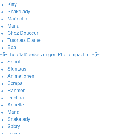
↳ Kitty
↳ Snakelady
↳ Marinette
↳ Maria
↳ Chez Douceur
↳ Tutoriais Elaine
↳ Bea
~წ~ Tutorialübersetzungen PhotoImpact alt ~წ~
↳ Sonni
↳ Signtags
↳ Animationen
↳ Scraps
↳ Rahmen
↳ Deslina
↳ Annette
↳ Maria
↳ Snakelady
↳ Sabry
↳ Dawn