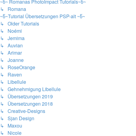
~წ~ Romanas PhotoImpact Tutorials~წ~
↳ Romana
~წ~Tutorial Übersetzungen PSP-alt ~წ~
↳ Older Tutorials
↳ Noémi
↳ Jemima
↳ Auvian
↳ Arimar
↳ Joanne
↳ RoseOrange
↳ Raven
↳ Libellule
↳ Gehnehmigung Libellule
↳ Übersetzungen 2019
↳ Übersetzungen 2018
↳ Creative-Designs
↳ Sjan Design
↳ Maxou
↳ Nicole