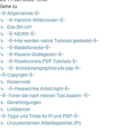
Gehe zu
~წ~Allgemeines~წ~
↳ ~წ~Herzlich Willkommen~წ~
↳ Das Bin ich!
↳ ~წ~NEWS~წ~
↳ ~წ~Hier werden meine Tutorials gestestet~წ~
↳ ~წ~Bastelfunecke~წ~
↳ ~წ~Ravens Grafikgarten~წ~
↳ ~წ~Roadrunners PSP Tutorials~წ~
↳ ~წ~ knirisdreamgraphics-pfs-psp~წ~
~წ~Copyright~წ~
↳ Kostennote
↳ ~წ~Respect the Artist©right~წ~
~წ~ Foren die nach meinen Tuts basteln ~წ~
↳ Genehmigungen
↳ Linkbanner
~წ~Tipps und Tricks für PI und PSP~წ~
↳ Unzureichender Arbeitsspeicher (PI)