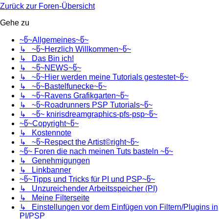
Zurück zur Foren-Übersicht
Gehe zu
~წ~Allgemeines~წ~
↳ ~წ~Herzlich Willkommen~წ~
↳ Das Bin ich!
↳ ~წ~NEWS~წ~
↳ ~წ~Hier werden meine Tutorials gestestet~წ~
↳ ~წ~Bastelfunecke~წ~
↳ ~წ~Ravens Grafikgarten~წ~
↳ ~წ~Roadrunners PSP Tutorials~წ~
↳ ~წ~ knirisdreamgraphics-pfs-psp~წ~
~წ~Copyright~წ~
↳ Kostennote
↳ ~წ~Respect the Artist©right~წ~
~წ~ Foren die nach meinen Tuts basteln ~წ~
↳ Genehmigungen
↳ Linkbanner
~წ~Tipps und Tricks für PI und PSP~წ~
↳ Unzureichender Arbeitsspeicher (PI)
↳ Meine Filterseite
↳ Einstellungen vor dem Einfügen von Filtern/Plugins in
PI/PSP