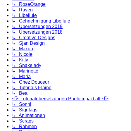
↳ RoseOrange
↳ Raven
↳ Libellule
↳ Gehnehmigung Libellule
↳ Übersetzungen 2019
↳ Übersetzungen 2018
↳ Creative-Designs
↳ Sjan Design
↳ Maxou
↳ Nicole
↳ Kitty
↳ Snakelady
↳ Marinette
↳ Maria
↳ Chez Douceur
↳ Tutoriais Elaine
↳ Bea
~წ~ Tutorialübersetzungen PhotoImpact alt ~წ~
↳ Sonni
↳ Signtags
↳ Animationen
↳ Scraps
↳ Rahmen