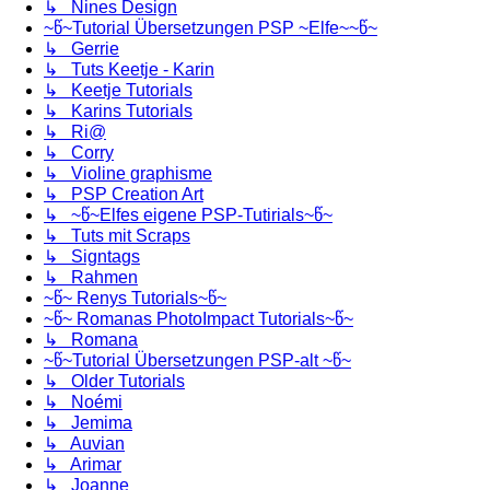
↳ Nines Design
~წ~Tutorial Übersetzungen PSP ~Elfe~~წ~
↳ Gerrie
↳ Tuts Keetje - Karin
↳ Keetje Tutorials
↳ Karins Tutorials
↳ Ri@
↳ Corry
↳ Violine graphisme
↳ PSP Creation Art
↳ ~წ~Elfes eigene PSP-Tutirials~წ~
↳ Tuts mit Scraps
↳ Signtags
↳ Rahmen
~წ~ Renys Tutorials~წ~
~წ~ Romanas PhotoImpact Tutorials~წ~
↳ Romana
~წ~Tutorial Übersetzungen PSP-alt ~წ~
↳ Older Tutorials
↳ Noémi
↳ Jemima
↳ Auvian
↳ Arimar
↳ Joanne