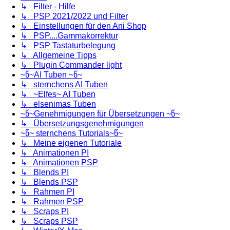
↳ Filter - Hilfe
↳ PSP 2021/2022 und Filter
↳ Einstellungen für den Ani Shop
↳ PSP....Gammakorrektur
↳ PSP Tastaturbelegung
↳ Allgemeine Tipps
↳ Plugin Commander light
~წ~AI Tuben ~წ~
↳ sternchens AI Tuben
↳ ~Elfes~ AI Tuben
↳ elsenimas Tuben
~წ~Genehmigungen für Übersetzungen ~წ~
↳ Übersetzungsgenehmigungen
~წ~ sternchens Tutorials~წ~
↳ Meine eigenen Tutoriale
↳ Animationen PI
↳ Animationen PSP
↳ Blends PI
↳ Blends PSP
↳ Rahmen PI
↳ Rahmen PSP
↳ Scraps PI
↳ Scraps PSP