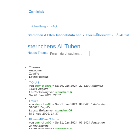
Zum Inhalt
Schnellzugriff
FAQ
Sternchen & Elfes Tutorialstübchen
Foren-Übersicht
~წ~AI Tu
sternchens AI Tuben
S
E
Neues Thema
u
r
c
w
h
e
e
i
Themen
t
Antworten
e
Zugriffe
r
Letzter Beitrag
t
T.O.U.S
e
von
sternchen06
»
Sa 20. Jan 2024, 22:32
0
Antworten
S
11494
Zugriffe
u
Letzter Beitrag
von
sternchen06
c
Sa 20. Jan 2024, 22:32
h
e
Frauen
von
sternchen06
»
So 21. Jan 2024, 00:04
207
Antworten
510624
Zugriffe
Letzter Beitrag
von
sternchen06
Mi 5. Aug 2026, 14:37
Blumen/Blüten/Pflanzen
von
sternchen06
»
So 21. Jan 2024, 06:14
24
Antworten
24790
Zugriffe
Letzter Beitrag
von
sternchen06