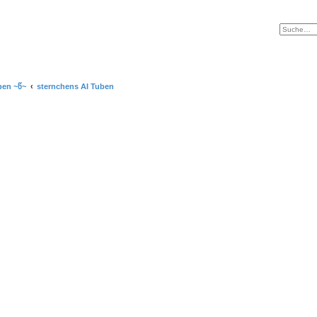
ben ~წ~
sternchens AI Tuben