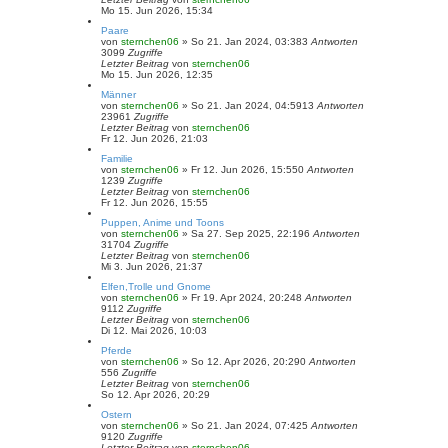
Mo 15. Jun 2026, 15:34
Paare
von
sternchen06
»
So 21. Jan 2024, 03:38
3
Antworten
3099
Zugriffe
Letzter Beitrag
von
sternchen06
Mo 15. Jun 2026, 12:35
Männer
von
sternchen06
»
So 21. Jan 2024, 04:59
13
Antworten
23961
Zugriffe
Letzter Beitrag
von
sternchen06
Fr 12. Jun 2026, 21:03
Familie
von
sternchen06
»
Fr 12. Jun 2026, 15:55
0
Antworten
1239
Zugriffe
Letzter Beitrag
von
sternchen06
Fr 12. Jun 2026, 15:55
Puppen, Anime und Toons
von
sternchen06
»
Sa 27. Sep 2025, 22:19
6
Antworten
31704
Zugriffe
Letzter Beitrag
von
sternchen06
Mi 3. Jun 2026, 21:37
Elfen,Trolle und Gnome
von
sternchen06
»
Fr 19. Apr 2024, 20:24
8
Antworten
9112
Zugriffe
Letzter Beitrag
von
sternchen06
Di 12. Mai 2026, 10:03
Pferde
von
sternchen06
»
So 12. Apr 2026, 20:29
0
Antworten
556
Zugriffe
Letzter Beitrag
von
sternchen06
So 12. Apr 2026, 20:29
Ostern
von
sternchen06
»
So 21. Jan 2024, 07:42
5
Antworten
9120
Zugriffe
Letzter Beitrag
von
sternchen06