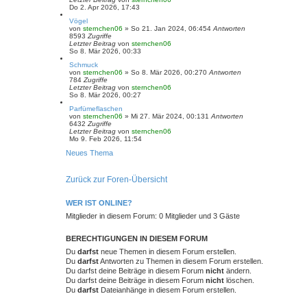
Do 2. Apr 2026, 17:43
Vögel
von
sternchen06
»
So 21. Jan 2024, 06:45
4
Antworten
8593
Zugriffe
Letzter Beitrag
von
sternchen06
So 8. Mär 2026, 00:33
Schmuck
von
sternchen06
»
So 8. Mär 2026, 00:27
0
Antworten
784
Zugriffe
Letzter Beitrag
von
sternchen06
So 8. Mär 2026, 00:27
Parfümeflaschen
von
sternchen06
»
Mi 27. Mär 2024, 00:13
1
Antworten
6432
Zugriffe
Letzter Beitrag
von
sternchen06
Mo 9. Feb 2026, 11:54
Neues Thema
Zurück zur Foren-Übersicht
WER IST ONLINE?
Mitglieder in diesem Forum: 0 Mitglieder und 3 Gäste
BERECHTIGUNGEN IN DIESEM FORUM
Du
darfst
neue Themen in diesem Forum erstellen.
Du
darfst
Antworten zu Themen in diesem Forum erstellen.
Du darfst deine Beiträge in diesem Forum
nicht
ändern.
Du darfst deine Beiträge in diesem Forum
nicht
löschen.
Du
darfst
Dateianhänge in diesem Forum erstellen.