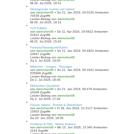
Mi 29. Jul 2026, 19:51
Hintergründe normal und misted
von
sternchen06
»
So 21. Jan 2024, 04:01
50
Antworten
74539
Zugriffe
Letzter Beitrag
von
sternchen06
Mi 29. Jul 2026, 19:14
TUT-TUBEN
von
sternchen06
»
Do 11. Apr 2024, 19:59
22
Antworten
51812
Zugriffe
Letzter Beitrag
von
sternchen06
Mi 22. Jul 2026, 15:45
Fantasy/Steampunk/Gothic
von
sternchen06
»
So 21. Jan 2024, 05:49
22
Antworten
24847
Zugriffe
Letzter Beitrag
von
sternchen06
Sa 4. Jul 2026, 19:05
Mädchen - Jungen - Teenager
von
sternchen06
»
So 21. Jan 2024, 00:16
41
Antworten
535666
Zugriffe
Letzter Beitrag
von
sternchen06
Do 2. Jul 2026, 18:40
Dekotuben Querbeet
von
sternchen06
»
So 21. Jan 2024, 06:47
9
Antworten
10339
Zugriffe
Letzter Beitrag
von
sternchen06
Do 2. Jul 2026, 17:04
Frauen misted - Portrait & Oberkörper
von
sternchen06
»
Fr 28. Jun 2024, 21:21
17
Antworten
15933
Zugriffe
Letzter Beitrag
von
sternchen06
Sa 20. Jun 2026, 18:59
Cowboys & Gilrs - Native America
von
sternchen06
»
Mo 15. Jun 2026, 15:34
0
Antworten
1163
Zugriffe
Letzter Beitrag
von
sternchen06