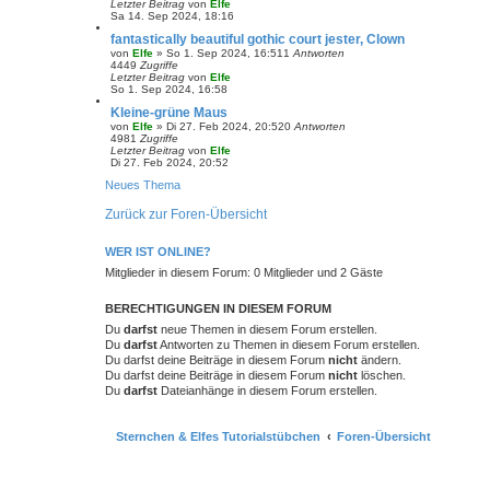
Letzter Beitrag
von
Elfe
Sa 14. Sep 2024, 18:16
fantastically beautiful gothic court jester, Clown
von
Elfe
»
So 1. Sep 2024, 16:51
1
Antworten
4449
Zugriffe
Letzter Beitrag
von
Elfe
So 1. Sep 2024, 16:58
Kleine-grüne Maus
von
Elfe
»
Di 27. Feb 2024, 20:52
0
Antworten
4981
Zugriffe
Letzter Beitrag
von
Elfe
Di 27. Feb 2024, 20:52
Neues Thema
Zurück zur Foren-Übersicht
WER IST ONLINE?
Mitglieder in diesem Forum: 0 Mitglieder und 2 Gäste
BERECHTIGUNGEN IN DIESEM FORUM
Du
darfst
neue Themen in diesem Forum erstellen.
Du
darfst
Antworten zu Themen in diesem Forum erstellen.
Du darfst deine Beiträge in diesem Forum
nicht
ändern.
Du darfst deine Beiträge in diesem Forum
nicht
löschen.
Du
darfst
Dateianhänge in diesem Forum erstellen.
Sternchen & Elfes Tutorialstübchen
Foren-Übersicht