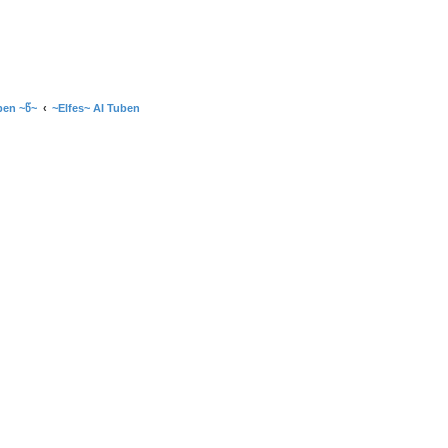
ben ~წ~
~Elfes~ AI Tuben