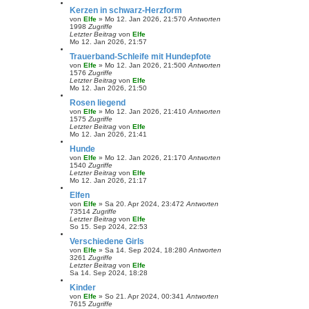
Kerzen in schwarz-Herzform
von
Elfe
»
Mo 12. Jan 2026, 21:57
0
Antworten
1998
Zugriffe
Letzter Beitrag
von
Elfe
Mo 12. Jan 2026, 21:57
Trauerband-Schleife mit Hundepfote
von
Elfe
»
Mo 12. Jan 2026, 21:50
0
Antworten
1576
Zugriffe
Letzter Beitrag
von
Elfe
Mo 12. Jan 2026, 21:50
Rosen liegend
von
Elfe
»
Mo 12. Jan 2026, 21:41
0
Antworten
1575
Zugriffe
Letzter Beitrag
von
Elfe
Mo 12. Jan 2026, 21:41
Hunde
von
Elfe
»
Mo 12. Jan 2026, 21:17
0
Antworten
1540
Zugriffe
Letzter Beitrag
von
Elfe
Mo 12. Jan 2026, 21:17
Elfen
von
Elfe
»
Sa 20. Apr 2024, 23:47
2
Antworten
73514
Zugriffe
Letzter Beitrag
von
Elfe
So 15. Sep 2024, 22:53
Verschiedene Girls
von
Elfe
»
Sa 14. Sep 2024, 18:28
0
Antworten
3261
Zugriffe
Letzter Beitrag
von
Elfe
Sa 14. Sep 2024, 18:28
Kinder
von
Elfe
»
So 21. Apr 2024, 00:34
1
Antworten
7615
Zugriffe