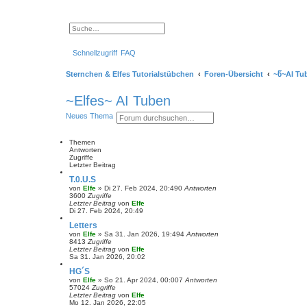
S
E
u
r
c
w
Schnellzugriff
FAQ
h
e
e
i
t
Sternchen & Elfes Tutorialstübchen
Foren-Übersicht
~წ~AI Tu
e
r
t
~Elfes~ AI Tuben
e
S
S
E
Neues Thema
u
u
r
c
c
w
h
h
e
e
Themen
e
i
Antworten
t
Zugriffe
e
Letzter Beitrag
r
T.0.U.S
t
von
Elfe
»
Di 27. Feb 2024, 20:49
0
Antworten
e
3600
Zugriffe
S
Letzter Beitrag
von
Elfe
u
Di 27. Feb 2024, 20:49
c
h
Letters
e
von
Elfe
»
Sa 31. Jan 2026, 19:49
4
Antworten
8413
Zugriffe
Letzter Beitrag
von
Elfe
Sa 31. Jan 2026, 20:02
HG´S
von
Elfe
»
So 21. Apr 2024, 00:00
7
Antworten
57024
Zugriffe
Letzter Beitrag
von
Elfe
Mo 12. Jan 2026, 22:05