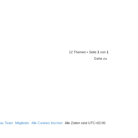
12 Themen • Seite
1
von
1
Gehe zu
as Team
Mitglieder
Alle Cookies löschen
Alle Zeiten sind
UTC+02:00