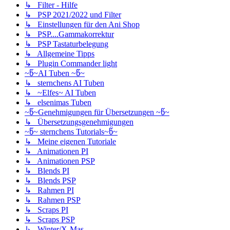
↳ Filter - Hilfe
↳ PSP 2021/2022 und Filter
↳ Einstellungen für den Ani Shop
↳ PSP....Gammakorrektur
↳ PSP Tastaturbelegung
↳ Allgemeine Tipps
↳ Plugin Commander light
~წ~AI Tuben ~წ~
↳ sternchens AI Tuben
↳ ~Elfes~ AI Tuben
↳ elsenimas Tuben
~წ~Genehmigungen für Übersetzungen ~წ~
↳ Übersetzungsgenehmigungen
~წ~ sternchens Tutorials~წ~
↳ Meine eigenen Tutoriale
↳ Animationen PI
↳ Animationen PSP
↳ Blends PI
↳ Blends PSP
↳ Rahmen PI
↳ Rahmen PSP
↳ Scraps PI
↳ Scraps PSP
↳ Winter/X-Mas