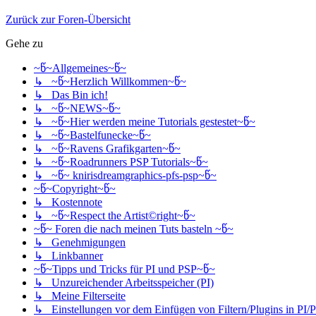
Zurück zur Foren-Übersicht
Gehe zu
~წ~Allgemeines~წ~
↳ ~წ~Herzlich Willkommen~წ~
↳ Das Bin ich!
↳ ~წ~NEWS~წ~
↳ ~წ~Hier werden meine Tutorials gestestet~წ~
↳ ~წ~Bastelfunecke~წ~
↳ ~წ~Ravens Grafikgarten~წ~
↳ ~წ~Roadrunners PSP Tutorials~წ~
↳ ~წ~ knirisdreamgraphics-pfs-psp~წ~
~წ~Copyright~წ~
↳ Kostennote
↳ ~წ~Respect the Artist©right~წ~
~წ~ Foren die nach meinen Tuts basteln ~წ~
↳ Genehmigungen
↳ Linkbanner
~წ~Tipps und Tricks für PI und PSP~წ~
↳ Unzureichender Arbeitsspeicher (PI)
↳ Meine Filterseite
↳ Einstellungen vor dem Einfügen von Filtern/Plugins in PI/