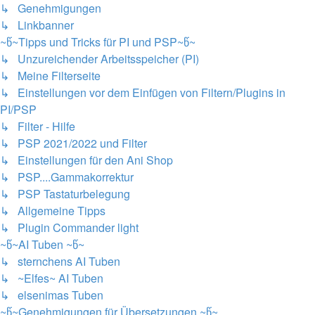
↳ Genehmigungen
↳ Linkbanner
~წ~Tipps und Tricks für PI und PSP~წ~
↳ Unzureichender Arbeitsspeicher (PI)
↳ Meine Filterseite
↳ Einstellungen vor dem Einfügen von Filtern/Plugins in
PI/PSP
↳ Filter - Hilfe
↳ PSP 2021/2022 und Filter
↳ Einstellungen für den Ani Shop
↳ PSP....Gammakorrektur
↳ PSP Tastaturbelegung
↳ Allgemeine Tipps
↳ Plugin Commander light
~წ~AI Tuben ~წ~
↳ sternchens AI Tuben
↳ ~Elfes~ AI Tuben
↳ elsenimas Tuben
~წ~Genehmigungen für Übersetzungen ~წ~