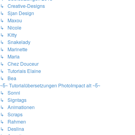
↳ Creative-Designs
↳ Sjan Design
↳ Maxou
↳ Nicole
↳ Kitty
↳ Snakelady
↳ Marinette
↳ Maria
↳ Chez Douceur
↳ Tutoriais Elaine
↳ Bea
~წ~ Tutorialübersetzungen PhotoImpact alt ~წ~
↳ Sonni
↳ Signtags
↳ Animationen
↳ Scraps
↳ Rahmen
↳ Deslina