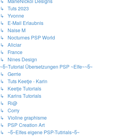
↳ MarieNickol Designs
↳ Tuts 2023
↳ Yvonne
↳ E-Mail Erlaubnis
↳ Naise M
↳ Nocturnes PSP World
↳ Aliciar
↳ France
↳ Nines Design
~წ~Tutorial Übersetzungen PSP ~Elfe~~წ~
↳ Gerrie
↳ Tuts Keetje - Karin
↳ Keetje Tutorials
↳ Karins Tutorials
↳ Ri@
↳ Corry
↳ Violine graphisme
↳ PSP Creation Art
↳ ~წ~Elfes eigene PSP-Tutirials~წ~