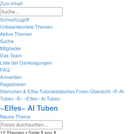
Zum Inhalt
Erweiterte
Suche
Suche
Schnellzugriff
Unbeantwortete Themen
Aktive Themen
Suche
Mitglieder
Das Team
Liste der Danksagungen
FAQ
Anmelden
Registrieren
Sternchen & Elfes Tutorialstübchen
Foren-Übersicht
~წ~AI
Tuben ~წ~
~Elfes~ AI Tuben
~Elfes~ AI Tuben
Neues Thema
Erweiterte
Suche
Suche
12 Themen • Seite
1
von
1