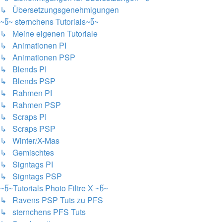
↳ Übersetzungsgenehmigungen
~წ~ sternchens Tutorials~წ~
↳ Meine eigenen Tutoriale
↳ Animationen PI
↳ Animationen PSP
↳ Blends PI
↳ Blends PSP
↳ Rahmen PI
↳ Rahmen PSP
↳ Scraps PI
↳ Scraps PSP
↳ Winter/X-Mas
↳ Gemischtes
↳ Signtags PI
↳ Signtags PSP
~წ~Tutorials Photo Filtre X ~წ~
↳ Ravens PSP Tuts zu PFS
↳ sternchens PFS Tuts