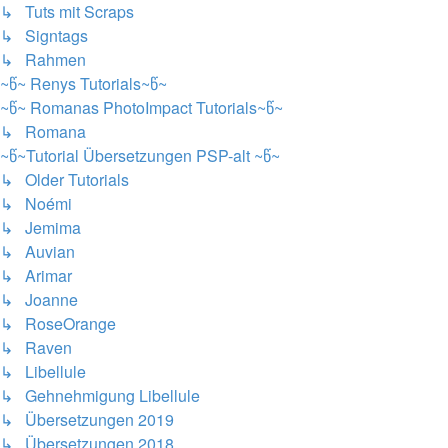
↳ Tuts mit Scraps
↳ Signtags
↳ Rahmen
~წ~ Renys Tutorials~წ~
~წ~ Romanas PhotoImpact Tutorials~წ~
↳ Romana
~წ~Tutorial Übersetzungen PSP-alt ~წ~
↳ Older Tutorials
↳ Noémi
↳ Jemima
↳ Auvian
↳ Arimar
↳ Joanne
↳ RoseOrange
↳ Raven
↳ Libellule
↳ Gehnehmigung Libellule
↳ Übersetzungen 2019
↳ Übersetzungen 2018