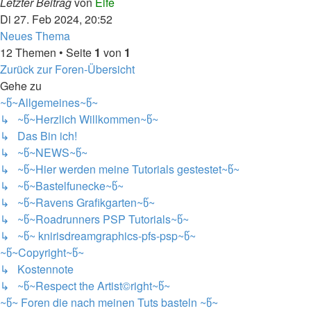
Letzter Beitrag
von
Elfe
Di 27. Feb 2024, 20:52
Neues Thema
12 Themen • Seite
1
von
1
Zurück zur Foren-Übersicht
Gehe zu
~წ~Allgemeines~წ~
↳ ~წ~Herzlich Willkommen~წ~
↳ Das Bin ich!
↳ ~წ~NEWS~წ~
↳ ~წ~Hier werden meine Tutorials gestestet~წ~
↳ ~წ~Bastelfunecke~წ~
↳ ~წ~Ravens Grafikgarten~წ~
↳ ~წ~Roadrunners PSP Tutorials~წ~
↳ ~წ~ knirisdreamgraphics-pfs-psp~წ~
~წ~Copyright~წ~
↳ Kostennote
↳ ~წ~Respect the Artist©right~წ~
~წ~ Foren die nach meinen Tuts basteln ~წ~