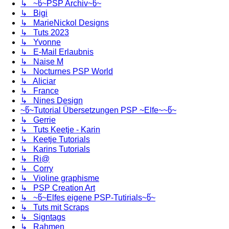
↳ ~წ~PSP Archiv~წ~
↳ Bigi
↳ MarieNickol Designs
↳ Tuts 2023
↳ Yvonne
↳ E-Mail Erlaubnis
↳ Naise M
↳ Nocturnes PSP World
↳ Aliciar
↳ France
↳ Nines Design
~წ~Tutorial Übersetzungen PSP ~Elfe~~წ~
↳ Gerrie
↳ Tuts Keetje - Karin
↳ Keetje Tutorials
↳ Karins Tutorials
↳ Ri@
↳ Corry
↳ Violine graphisme
↳ PSP Creation Art
↳ ~წ~Elfes eigene PSP-Tutirials~წ~
↳ Tuts mit Scraps
↳ Signtags
↳ Rahmen