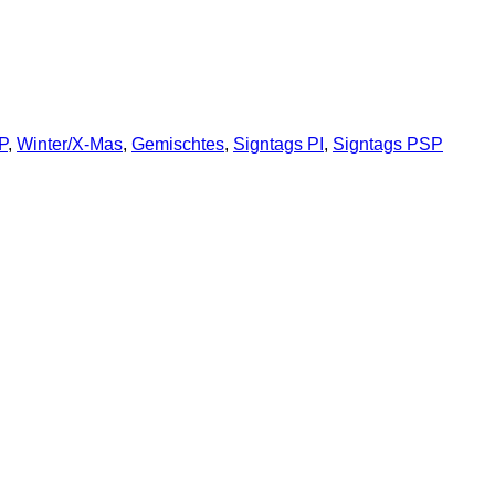
P
,
Winter/X-Mas
,
Gemischtes
,
Signtags PI
,
Signtags PSP