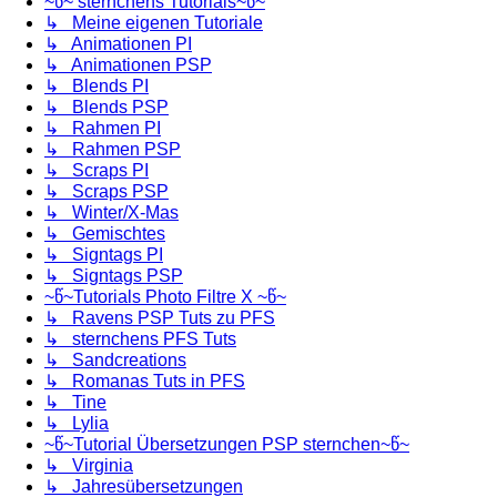
~წ~ sternchens Tutorials~წ~
↳ Meine eigenen Tutoriale
↳ Animationen PI
↳ Animationen PSP
↳ Blends PI
↳ Blends PSP
↳ Rahmen PI
↳ Rahmen PSP
↳ Scraps PI
↳ Scraps PSP
↳ Winter/X-Mas
↳ Gemischtes
↳ Signtags PI
↳ Signtags PSP
~წ~Tutorials Photo Filtre X ~წ~
↳ Ravens PSP Tuts zu PFS
↳ sternchens PFS Tuts
↳ Sandcreations
↳ Romanas Tuts in PFS
↳ Tine
↳ Lylia
~წ~Tutorial Übersetzungen PSP sternchen~წ~
↳ Virginia
↳ Jahresübersetzungen