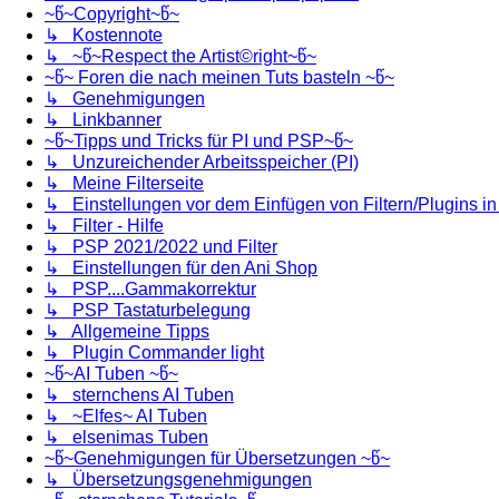
~წ~Copyright~წ~
↳ Kostennote
↳ ~წ~Respect the Artist©right~წ~
~წ~ Foren die nach meinen Tuts basteln ~წ~
↳ Genehmigungen
↳ Linkbanner
~წ~Tipps und Tricks für PI und PSP~წ~
↳ Unzureichender Arbeitsspeicher (PI)
↳ Meine Filterseite
↳ Einstellungen vor dem Einfügen von Filtern/Plugins i
↳ Filter - Hilfe
↳ PSP 2021/2022 und Filter
↳ Einstellungen für den Ani Shop
↳ PSP....Gammakorrektur
↳ PSP Tastaturbelegung
↳ Allgemeine Tipps
↳ Plugin Commander light
~წ~AI Tuben ~წ~
↳ sternchens AI Tuben
↳ ~Elfes~ AI Tuben
↳ elsenimas Tuben
~წ~Genehmigungen für Übersetzungen ~წ~
↳ Übersetzungsgenehmigungen