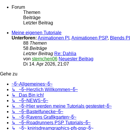
Forum
Themen
Beiträge
Letzter Beitrag
Meine eigenen Tutoriale
Unterforen:
Animationen PI
,
Animationen PSP
,
Blends PI
88
Themen
58
Beiträge
Letzter Beitrag
Re: Dahlia
von
sternchen06
Neuester Beitrag
Di 14. Apr 2026, 21:07
Gehe zu
~წ~Allgemeines~წ~
↳ ~წ~Herzlich Willkommen~წ~
↳ Das Bin ich!
↳ ~წ~NEWS~წ~
↳ ~წ~Hier werden meine Tutorials gestestet~წ~
↳ ~წ~Bastelfunecke~წ~
↳ ~წ~Ravens Grafikgarten~წ~
↳ ~წ~Roadrunners PSP Tutorials~წ~
↳ ~წ~ knirisdreamgraphics-pfs-psp~წ~