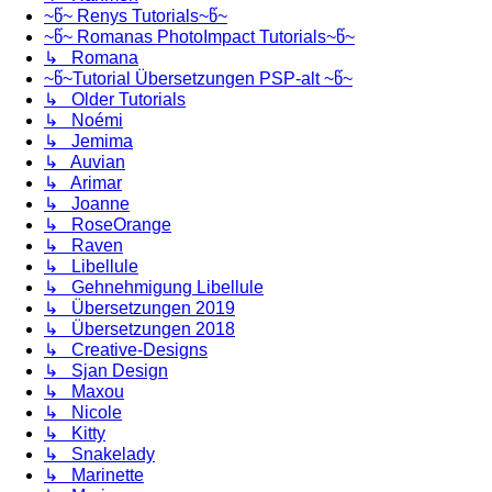
~წ~ Renys Tutorials~წ~
~წ~ Romanas PhotoImpact Tutorials~წ~
↳ Romana
~წ~Tutorial Übersetzungen PSP-alt ~წ~
↳ Older Tutorials
↳ Noémi
↳ Jemima
↳ Auvian
↳ Arimar
↳ Joanne
↳ RoseOrange
↳ Raven
↳ Libellule
↳ Gehnehmigung Libellule
↳ Übersetzungen 2019
↳ Übersetzungen 2018
↳ Creative-Designs
↳ Sjan Design
↳ Maxou
↳ Nicole
↳ Kitty
↳ Snakelady
↳ Marinette