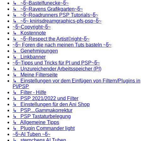
↳ ~წ~Bastelfunecke~წ~
↳ ~წ~Ravens Grafikgarten~წ~
↳ ~წ~Roadrunners PSP Tutorials~წ~
↳ ~წ~ knirisdreamgraphics-pfs-psp~წ~
~წ~Copyright~წ~
↳ Kostennote
↳ ~წ~Respect the Artist©right~წ~
~წ~ Foren die nach meinen Tuts basteln ~წ~
↳ Genehmigungen
↳ Linkbanner
~წ~Tipps und Tricks für PI und PSP~წ~
↳ Unzureichender Arbeitsspeicher (PI)
↳ Meine Filterseite
↳ Einstellungen vor dem Einfügen von Filtern/Plugins in
PI/PSP
↳ Filter - Hilfe
↳ PSP 2021/2022 und Filter
↳ Einstellungen für den Ani Shop
↳ PSP....Gammakorrektur
↳ PSP Tastaturbelegung
↳ Allgemeine Tipps
↳ Plugin Commander light
~წ~AI Tuben ~წ~
↳ sternchens AI Tuben