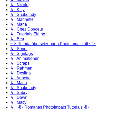
↳ Nicole
↳ Kitty
↳ Snakelady
↳ Marinette
↳ Maria
↳ Chez Douceur
↳ Tutoriais Elaine
↳ Bea
~წ~ Tutorialübersetzungen PhotoImpact alt ~წ~
↳ Sonni
↳ Signtags
↳ Animationen
↳ Scraps
↳ Rahmen
↳ Deslina
↳ Annette
↳ Maria
↳ Snakelady
↳ Sabry
↳ Dawn
↳ Macy
↳ ~წ~ Romanas PhotoImpact Tutorials~წ~