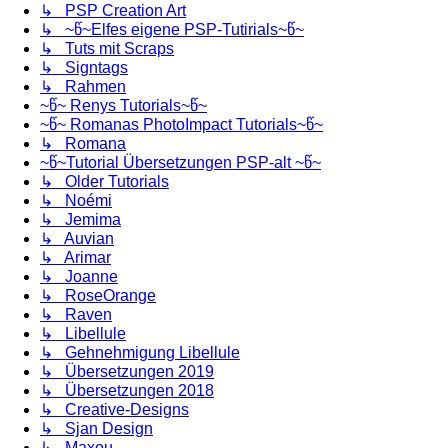
↳ PSP Creation Art
↳ ~წ~Elfes eigene PSP-Tutirials~წ~
↳ Tuts mit Scraps
↳ Signtags
↳ Rahmen
~წ~ Renys Tutorials~წ~
~წ~ Romanas PhotoImpact Tutorials~წ~
↳ Romana
~წ~Tutorial Übersetzungen PSP-alt ~წ~
↳ Older Tutorials
↳ Noémi
↳ Jemima
↳ Auvian
↳ Arimar
↳ Joanne
↳ RoseOrange
↳ Raven
↳ Libellule
↳ Gehnehmigung Libellule
↳ Übersetzungen 2019
↳ Übersetzungen 2018
↳ Creative-Designs
↳ Sjan Design
↳ Maxou