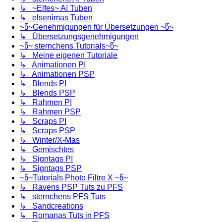
↳ ~Elfes~ AI Tuben
↳ elsenimas Tuben
~წ~Genehmigungen für Übersetzungen ~წ~
↳ Übersetzungsgenehmigungen
~წ~ sternchens Tutorials~წ~
↳ Meine eigenen Tutoriale
↳ Animationen PI
↳ Animationen PSP
↳ Blends PI
↳ Blends PSP
↳ Rahmen PI
↳ Rahmen PSP
↳ Scraps PI
↳ Scraps PSP
↳ Winter/X-Mas
↳ Gemischtes
↳ Signtags PI
↳ Signtags PSP
~წ~Tutorials Photo Filtre X ~წ~
↳ Ravens PSP Tuts zu PFS
↳ sternchens PFS Tuts
↳ Sandcreations
↳ Romanas Tuts in PFS