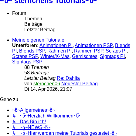
~წ~ sternchens Tutorials~წ~
Forum
Themen
Beiträge
Letzter Beitrag
Meine eigenen Tutoriale
Unterforen:
Animationen PI
,
Animationen PSP
,
Blends
PI
,
Blends PSP
,
Rahmen PI
,
Rahmen PSP
,
Scraps PI
,
Scraps PSP
,
Winter/X-Mas
,
Gemischtes
,
Signtags PI
,
Signtags PSP
88
Themen
58
Beiträge
Letzter Beitrag
Re: Dahlia
von
sternchen06
Neuester Beitrag
Di 14. Apr 2026, 21:07
Gehe zu
~წ~Allgemeines~წ~
↳ ~წ~Herzlich Willkommen~წ~
↳ Das Bin ich!
↳ ~წ~NEWS~წ~
↳ ~წ~Hier werden meine Tutorials gestestet~წ~