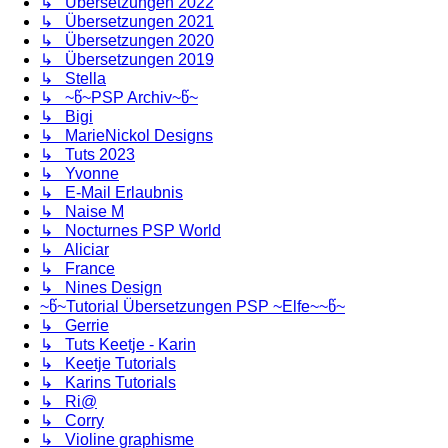
↳ Übersetzungen 2022
↳ Übersetzungen 2021
↳ Übersetzungen 2020
↳ Übersetzungen 2019
↳ Stella
↳ ~წ~PSP Archiv~წ~
↳ Bigi
↳ MarieNickol Designs
↳ Tuts 2023
↳ Yvonne
↳ E-Mail Erlaubnis
↳ Naise M
↳ Nocturnes PSP World
↳ Aliciar
↳ France
↳ Nines Design
~წ~Tutorial Übersetzungen PSP ~Elfe~~წ~
↳ Gerrie
↳ Tuts Keetje - Karin
↳ Keetje Tutorials
↳ Karins Tutorials
↳ Ri@
↳ Corry
↳ Violine graphisme