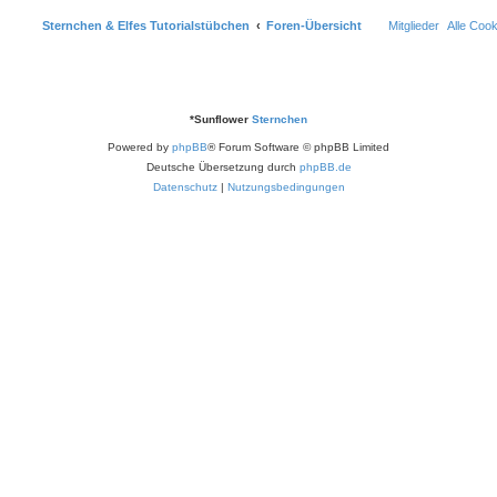
Sternchen & Elfes Tutorialstübchen
Foren-Übersicht
Mitglieder
Alle Coo
*
Sunflower
Sternchen
Powered by
phpBB
® Forum Software © phpBB Limited
Deutsche Übersetzung durch
phpBB.de
Datenschutz
|
Nutzungsbedingungen