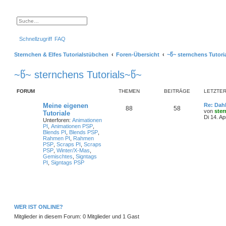
S
E
u
r
c
w
Schnellzugriff
FAQ
h
e
e
i
t
Sternchen & Elfes Tutorialstübchen
Foren-Übersicht
~წ~ sternchens Tutori
e
r
t
~წ~ sternchens Tutorials~წ~
e
S
u
FORUM
THEMEN
BEITRÄGE
LETZTER
c
h
e
L
Meine eigenen
Re: Dahl
T
B
88
58
e
von
ste
Tutoriale
t
Di 14. Ap
Unterforen:
Animationen
h
e
z
PI
,
Animationen PSP
,
t
Blends PI
,
Blends PSP
,
e
i
e
Rahmen PI
,
Rahmen
r
PSP
,
Scraps PI
,
Scraps
m
t
B
PSP
,
Winter/X-Mas
,
e
Gemischtes
,
Signtags
i
e
r
PI
,
Signtags PSP
t
r
n
ä
a
g
g
e
WER IST ONLINE?
Mitglieder in diesem Forum: 0 Mitglieder und 1 Gast