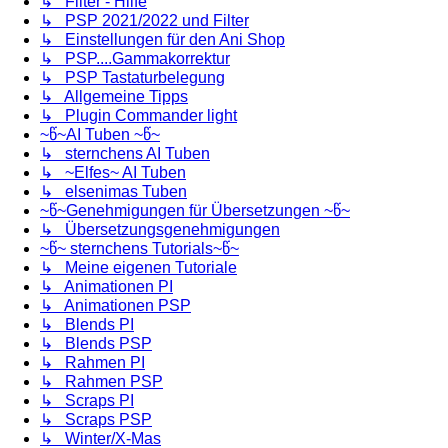
↳ Filter - Hilfe
↳ PSP 2021/2022 und Filter
↳ Einstellungen für den Ani Shop
↳ PSP....Gammakorrektur
↳ PSP Tastaturbelegung
↳ Allgemeine Tipps
↳ Plugin Commander light
~წ~AI Tuben ~წ~
↳ sternchens AI Tuben
↳ ~Elfes~ AI Tuben
↳ elsenimas Tuben
~წ~Genehmigungen für Übersetzungen ~წ~
↳ Übersetzungsgenehmigungen
~წ~ sternchens Tutorials~წ~
↳ Meine eigenen Tutoriale
↳ Animationen PI
↳ Animationen PSP
↳ Blends PI
↳ Blends PSP
↳ Rahmen PI
↳ Rahmen PSP
↳ Scraps PI
↳ Scraps PSP
↳ Winter/X-Mas