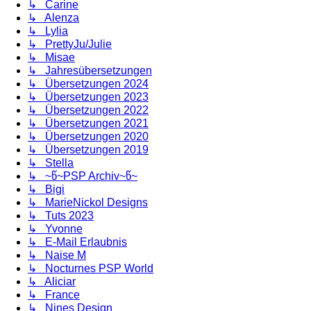
↳ Carine
↳ Alenza
↳ Lylia
↳ PrettyJu/Julie
↳ Misae
↳ Jahresübersetzungen
↳ Übersetzungen 2024
↳ Übersetzungen 2023
↳ Übersetzungen 2022
↳ Übersetzungen 2021
↳ Übersetzungen 2020
↳ Übersetzungen 2019
↳ Stella
↳ ~წ~PSP Archiv~წ~
↳ Bigi
↳ MarieNickol Designs
↳ Tuts 2023
↳ Yvonne
↳ E-Mail Erlaubnis
↳ Naise M
↳ Nocturnes PSP World
↳ Aliciar
↳ France
↳ Nines Design