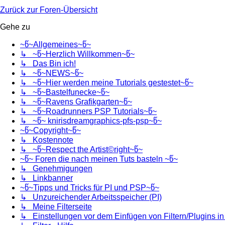
Zurück zur Foren-Übersicht
Gehe zu
~წ~Allgemeines~წ~
↳ ~წ~Herzlich Willkommen~წ~
↳ Das Bin ich!
↳ ~წ~NEWS~წ~
↳ ~წ~Hier werden meine Tutorials gestestet~წ~
↳ ~წ~Bastelfunecke~წ~
↳ ~წ~Ravens Grafikgarten~წ~
↳ ~წ~Roadrunners PSP Tutorials~წ~
↳ ~წ~ knirisdreamgraphics-pfs-psp~წ~
~წ~Copyright~წ~
↳ Kostennote
↳ ~წ~Respect the Artist©right~წ~
~წ~ Foren die nach meinen Tuts basteln ~წ~
↳ Genehmigungen
↳ Linkbanner
~წ~Tipps und Tricks für PI und PSP~წ~
↳ Unzureichender Arbeitsspeicher (PI)
↳ Meine Filterseite
↳ Einstellungen vor dem Einfügen von Filtern/Plugins i