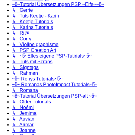
~წ~Tutorial Übersetzungen PSP ~Elfe~~წ~
↳ Gerrie
↳ Tuts Keetje - Karin
↳ Keetje Tutorials
↳ Karins Tutorials
↳ Ri@
↳ Corry
↳ Violine graphisme
↳ PSP Creation Art
↳ ~წ~Elfes eigene PSP-Tutirials~წ~
↳ Tuts mit Scraps
↳ Signtags
↳ Rahmen
~წ~ Renys Tutorials~წ~
~წ~ Romanas PhotoImpact Tutorials~წ~
↳ Romana
~წ~Tutorial Übersetzungen PSP-alt ~წ~
↳ Older Tutorials
↳ Noémi
↳ Jemima
↳ Auvian
↳ Arimar
↳ Joanne