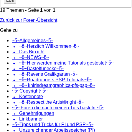
19 Themen • Seite
1
von
1
Zurück zur Foren-Übersicht
Gehe zu
~წ~Allgemeines~წ~
↳ ~წ~Herzlich Willkommen~წ~
↳ Das Bin ich!
↳ ~წ~NEWS~წ~
↳ ~წ~Hier werden meine Tutorials gestestet~წ~
↳ ~წ~Bastelfunecke~წ~
↳ ~წ~Ravens Grafikgarten~წ~
↳ ~წ~Roadrunners PSP Tutorials~წ~
↳ ~წ~ knirisdreamgraphics-pfs-psp~წ~
~წ~Copyright~წ~
↳ Kostennote
↳ ~წ~Respect the Artist©right~წ~
~წ~ Foren die nach meinen Tuts basteln ~წ~
↳ Genehmigungen
↳ Linkbanner
~წ~Tipps und Tricks für PI und PSP~წ~
↳ Unzureichender Arbeitsspeicher (PI)