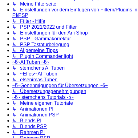
↳ Meine Filterseite
↳ Einstellungen vor dem Einfügen von Filtern/Plugins in
PI/PSP
↳ Filter - Hilfe
↳ PSP 2021/2022 und Filter
↳ Einstellungen für den Ani Shop
↳ PSP....Gammakorrektur
↳ PSP Tastaturbelegung
↳ Allgemeine Tipps
↳ Plugin Commander light
~წ~AI Tuben ~წ~
↳ sternchens AI Tuben
↳ ~Elfes~ AI Tuben
↳ elsenimas Tuben
~წ~Genehmigungen für Übersetzungen ~წ~
↳ Übersetzungsgenehmigungen
~წ~ sternchens Tutorials~წ~
↳ Meine eigenen Tutoriale
↳ Animationen PI
↳ Animationen PSP
↳ Blends PI
↳ Blends PSP
↳ Rahmen PI