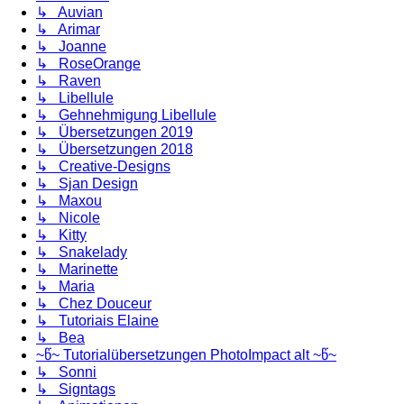
↳ Auvian
↳ Arimar
↳ Joanne
↳ RoseOrange
↳ Raven
↳ Libellule
↳ Gehnehmigung Libellule
↳ Übersetzungen 2019
↳ Übersetzungen 2018
↳ Creative-Designs
↳ Sjan Design
↳ Maxou
↳ Nicole
↳ Kitty
↳ Snakelady
↳ Marinette
↳ Maria
↳ Chez Douceur
↳ Tutoriais Elaine
↳ Bea
~წ~ Tutorialübersetzungen PhotoImpact alt ~წ~
↳ Sonni
↳ Signtags