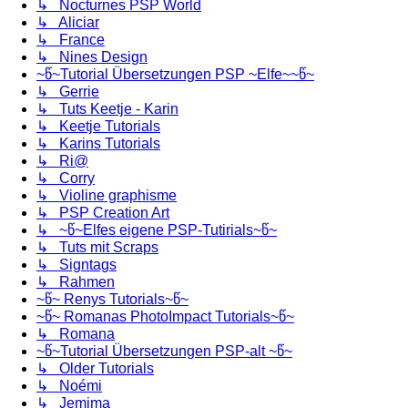
↳ Nocturnes PSP World
↳ Aliciar
↳ France
↳ Nines Design
~წ~Tutorial Übersetzungen PSP ~Elfe~~წ~
↳ Gerrie
↳ Tuts Keetje - Karin
↳ Keetje Tutorials
↳ Karins Tutorials
↳ Ri@
↳ Corry
↳ Violine graphisme
↳ PSP Creation Art
↳ ~წ~Elfes eigene PSP-Tutirials~წ~
↳ Tuts mit Scraps
↳ Signtags
↳ Rahmen
~წ~ Renys Tutorials~წ~
~წ~ Romanas PhotoImpact Tutorials~წ~
↳ Romana
~წ~Tutorial Übersetzungen PSP-alt ~წ~
↳ Older Tutorials
↳ Noémi
↳ Jemima