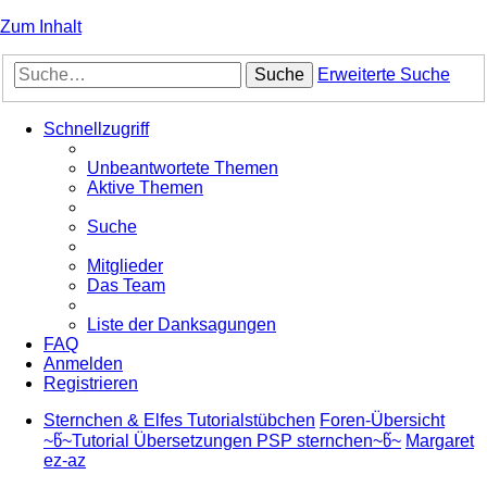
Zum Inhalt
Suche
Erweiterte Suche
Schnellzugriff
Unbeantwortete Themen
Aktive Themen
Suche
Mitglieder
Das Team
Liste der Danksagungen
FAQ
Anmelden
Registrieren
Sternchen & Elfes Tutorialstübchen
Foren-Übersicht
~წ~Tutorial Übersetzungen PSP sternchen~წ~
Margaret
ez-az