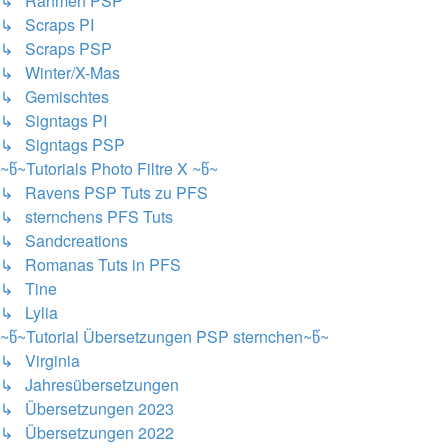
↳ Rahmen PSP
↳ Scraps PI
↳ Scraps PSP
↳ Winter/X-Mas
↳ Gemischtes
↳ Signtags PI
↳ Signtags PSP
~წ~Tutorials Photo Filtre X ~წ~
↳ Ravens PSP Tuts zu PFS
↳ sternchens PFS Tuts
↳ Sandcreations
↳ Romanas Tuts in PFS
↳ Tine
↳ Lylia
~წ~Tutorial Übersetzungen PSP sternchen~წ~
↳ Virginia
↳ Jahresübersetzungen
↳ Übersetzungen 2023
↳ Übersetzungen 2022