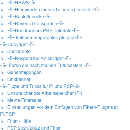
↳ ~წ~NEWS~წ~
↳ ~წ~Hier werden meine Tutorials gestestet~წ~
↳ ~წ~Bastelfunecke~წ~
↳ ~წ~Ravens Grafikgarten~წ~
↳ ~წ~Roadrunners PSP Tutorials~წ~
↳ ~წ~ knirisdreamgraphics-pfs-psp~წ~
~წ~Copyright~წ~
↳ Kostennote
↳ ~წ~Respect the Artist©right~წ~
~წ~ Foren die nach meinen Tuts basteln ~წ~
↳ Genehmigungen
↳ Linkbanner
~წ~Tipps und Tricks für PI und PSP~წ~
↳ Unzureichender Arbeitsspeicher (PI)
↳ Meine Filterseite
↳ Einstellungen vor dem Einfügen von Filtern/Plugins in
PI/PSP
↳ Filter - Hilfe
↳ PSP 2021/2022 und Filter