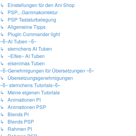
↳ Einstellungen für den Ani Shop
↳ PSP....Gammakorrektur
↳ PSP Tastaturbelegung
↳ Allgemeine Tipps
↳ Plugin Commander light
~წ~AI Tuben ~წ~
↳ sternchens AI Tuben
↳ ~Elfes~ AI Tuben
↳ elsenimas Tuben
~წ~Genehmigungen für Übersetzungen ~წ~
↳ Übersetzungsgenehmigungen
~წ~ sternchens Tutorials~წ~
↳ Meine eigenen Tutoriale
↳ Animationen PI
↳ Animationen PSP
↳ Blends PI
↳ Blends PSP
↳ Rahmen PI