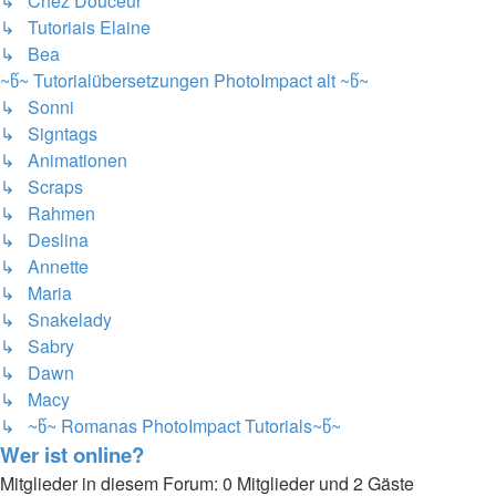
↳ Chez Douceur
↳ Tutoriais Elaine
↳ Bea
~წ~ Tutorialübersetzungen PhotoImpact alt ~წ~
↳ Sonni
↳ Signtags
↳ Animationen
↳ Scraps
↳ Rahmen
↳ Deslina
↳ Annette
↳ Maria
↳ Snakelady
↳ Sabry
↳ Dawn
↳ Macy
↳ ~წ~ Romanas PhotoImpact Tutorials~წ~
Wer ist online?
Mitglieder in diesem Forum: 0 Mitglieder und 2 Gäste