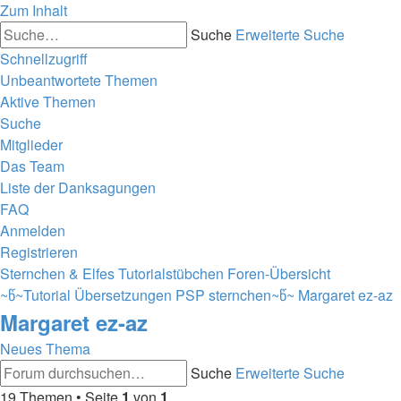
Zum Inhalt
Suche
Erweiterte Suche
Schnellzugriff
Unbeantwortete Themen
Aktive Themen
Suche
Mitglieder
Das Team
Liste der Danksagungen
FAQ
Anmelden
Registrieren
Sternchen & Elfes Tutorialstübchen
Foren-Übersicht
~წ~Tutorial Übersetzungen PSP sternchen~წ~
Margaret ez-az
Margaret ez-az
Neues Thema
Suche
Erweiterte Suche
19 Themen • Seite
1
von
1