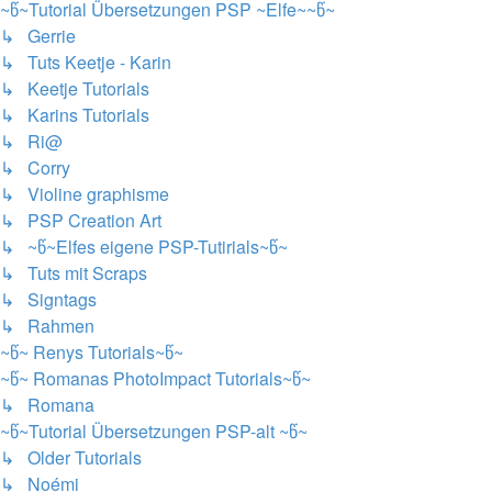
~წ~Tutorial Übersetzungen PSP ~Elfe~~წ~
↳ Gerrie
↳ Tuts Keetje - Karin
↳ Keetje Tutorials
↳ Karins Tutorials
↳ Ri@
↳ Corry
↳ Violine graphisme
↳ PSP Creation Art
↳ ~წ~Elfes eigene PSP-Tutirials~წ~
↳ Tuts mit Scraps
↳ Signtags
↳ Rahmen
~წ~ Renys Tutorials~წ~
~წ~ Romanas PhotoImpact Tutorials~წ~
↳ Romana
~წ~Tutorial Übersetzungen PSP-alt ~წ~
↳ Older Tutorials
↳ Noémi