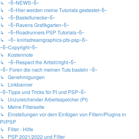
↳ ~წ~NEWS~წ~
↳ ~წ~Hier werden meine Tutorials gestestet~წ~
↳ ~წ~Bastelfunecke~წ~
↳ ~წ~Ravens Grafikgarten~წ~
↳ ~წ~Roadrunners PSP Tutorials~წ~
↳ ~წ~ knirisdreamgraphics-pfs-psp~წ~
~წ~Copyright~წ~
↳ Kostennote
↳ ~წ~Respect the Artist©right~წ~
~წ~ Foren die nach meinen Tuts basteln ~წ~
↳ Genehmigungen
↳ Linkbanner
~წ~Tipps und Tricks für PI und PSP~წ~
↳ Unzureichender Arbeitsspeicher (PI)
↳ Meine Filterseite
↳ Einstellungen vor dem Einfügen von Filtern/Plugins in
PI/PSP
↳ Filter - Hilfe
↳ PSP 2021/2022 und Filter