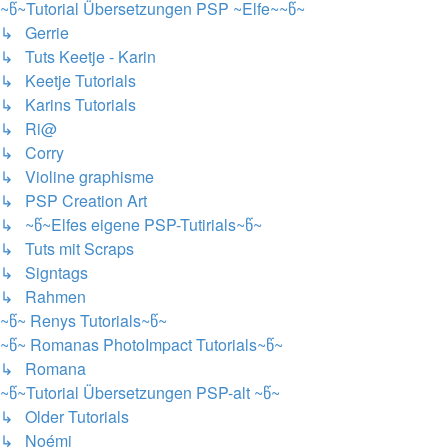
~წ~Tutorial Übersetzungen PSP ~Elfe~~წ~
↳ Gerrie
↳ Tuts Keetje - Karin
↳ Keetje Tutorials
↳ Karins Tutorials
↳ Ri@
↳ Corry
↳ Violine graphisme
↳ PSP Creation Art
↳ ~წ~Elfes eigene PSP-Tutirials~წ~
↳ Tuts mit Scraps
↳ Signtags
↳ Rahmen
~წ~ Renys Tutorials~წ~
~წ~ Romanas PhotoImpact Tutorials~წ~
↳ Romana
~წ~Tutorial Übersetzungen PSP-alt ~წ~
↳ Older Tutorials
↳ Noémi