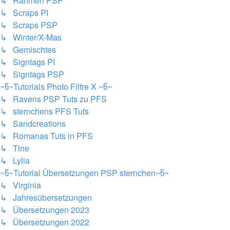
↳ Rahmen PSP
↳ Scraps PI
↳ Scraps PSP
↳ Winter/X-Mas
↳ Gemischtes
↳ Signtags PI
↳ Signtags PSP
~წ~Tutorials Photo Filtre X ~წ~
↳ Ravens PSP Tuts zu PFS
↳ sternchens PFS Tuts
↳ Sandcreations
↳ Romanas Tuts in PFS
↳ Tine
↳ Lylia
~წ~Tutorial Übersetzungen PSP sternchen~წ~
↳ Virginia
↳ Jahresübersetzungen
↳ Übersetzungen 2023
↳ Übersetzungen 2022