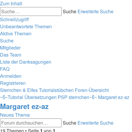
Zum Inhalt
Suche
Erweiterte Suche
Schnellzugriff
Unbeantwortete Themen
Aktive Themen
Suche
Mitglieder
Das Team
Liste der Danksagungen
FAQ
Anmelden
Registrieren
Sternchen & Elfes Tutorialstübchen
Foren-Übersicht
~წ~Tutorial Übersetzungen PSP sternchen~წ~
Margaret ez-az
Margaret ez-az
Neues Thema
Suche
Erweiterte Suche
19 Themen • Seite
1
von
1