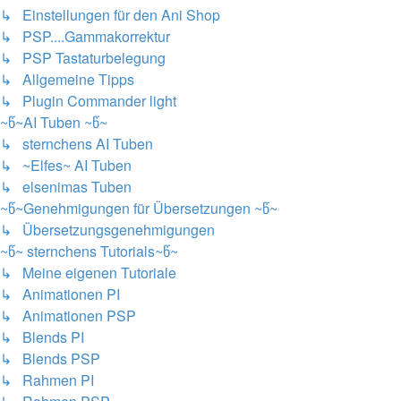
↳ Einstellungen für den Ani Shop
↳ PSP....Gammakorrektur
↳ PSP Tastaturbelegung
↳ Allgemeine Tipps
↳ Plugin Commander light
~წ~AI Tuben ~წ~
↳ sternchens AI Tuben
↳ ~Elfes~ AI Tuben
↳ elsenimas Tuben
~წ~Genehmigungen für Übersetzungen ~წ~
↳ Übersetzungsgenehmigungen
~წ~ sternchens Tutorials~წ~
↳ Meine eigenen Tutoriale
↳ Animationen PI
↳ Animationen PSP
↳ Blends PI
↳ Blends PSP
↳ Rahmen PI