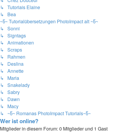
↳ Chez Douceur
↳ Tutoriais Elaine
↳ Bea
~წ~ Tutorialübersetzungen PhotoImpact alt ~წ~
↳ Sonni
↳ Signtags
↳ Animationen
↳ Scraps
↳ Rahmen
↳ Deslina
↳ Annette
↳ Maria
↳ Snakelady
↳ Sabry
↳ Dawn
↳ Macy
↳ ~წ~ Romanas PhotoImpact Tutorials~წ~
Wer ist online?
Mitglieder in diesem Forum: 0 Mitglieder und 1 Gast