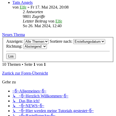
Tatis Angels
von
Elfe
»
Fr 17. Mai 2024, 20:08
2
Antworten
9801
Zugriffe
Letzter Beitrag
von
Elfe
So 26. Mai 2024, 12:40
Neues Thema
Anzeigen:
Sortiere nach:
Richtung:
10 Themen • Seite
1
von
1
Zurück zur Foren-Übersicht
Gehe zu
~წ~Allgemeines~წ~
↳ ~წ~Herzlich Willkommen~წ~
↳ Das Bin ich!
↳ ~წ~NEWS~წ~
↳ ~წ~Hier werden meine Tutorials gestestet~წ~
↳ ~წ~Bastelfunecke~წ~