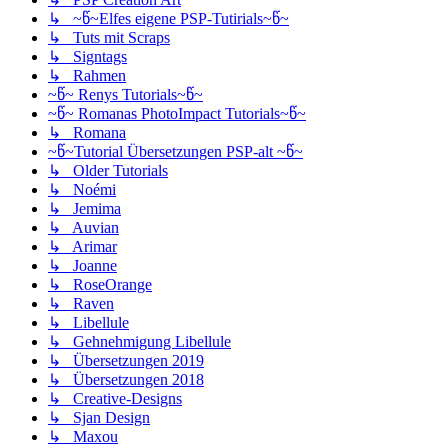
↳ ~წ~Elfes eigene PSP-Tutirials~წ~
↳ Tuts mit Scraps
↳ Signtags
↳ Rahmen
~წ~ Renys Tutorials~წ~
~წ~ Romanas PhotoImpact Tutorials~წ~
↳ Romana
~წ~Tutorial Übersetzungen PSP-alt ~წ~
↳ Older Tutorials
↳ Noémi
↳ Jemima
↳ Auvian
↳ Arimar
↳ Joanne
↳ RoseOrange
↳ Raven
↳ Libellule
↳ Gehnehmigung Libellule
↳ Übersetzungen 2019
↳ Übersetzungen 2018
↳ Creative-Designs
↳ Sjan Design
↳ Maxou