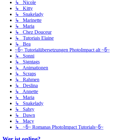
↳ Nicole
↳ Kitty
↳ Snakelady
↳ Marinette
↳ Maria
↳ Chez Douceur
↳ Tutoriais Elaine
↳ Bea
~წ~ Tutorialübersetzungen PhotoImpact alt ~წ~
↳ Sonni
↳ Signtags
↳ Animationen
↳ Scraps
↳ Rahmen
↳ Deslina
↳ Annette
↳ Maria
↳ Snakelady
↳ Sabry
↳ Dawn
↳ Macy
↳ ~წ~ Romanas PhotoImpact Tutorials~წ~
Wer ist online?