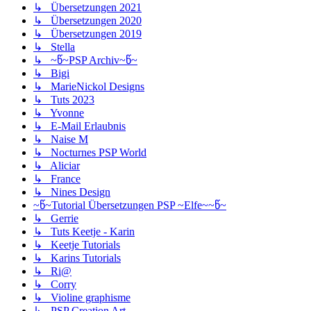
↳ Übersetzungen 2021
↳ Übersetzungen 2020
↳ Übersetzungen 2019
↳ Stella
↳ ~წ~PSP Archiv~წ~
↳ Bigi
↳ MarieNickol Designs
↳ Tuts 2023
↳ Yvonne
↳ E-Mail Erlaubnis
↳ Naise M
↳ Nocturnes PSP World
↳ Aliciar
↳ France
↳ Nines Design
~წ~Tutorial Übersetzungen PSP ~Elfe~~წ~
↳ Gerrie
↳ Tuts Keetje - Karin
↳ Keetje Tutorials
↳ Karins Tutorials
↳ Ri@
↳ Corry
↳ Violine graphisme
↳ PSP Creation Art