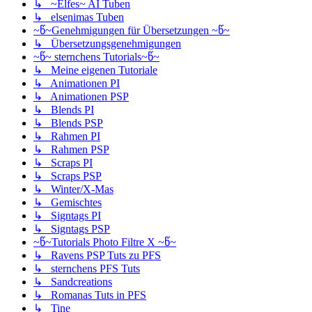
↳ ~Elfes~ AI Tuben
↳ elsenimas Tuben
~წ~Genehmigungen für Übersetzungen ~წ~
↳ Übersetzungsgenehmigungen
~წ~ sternchens Tutorials~წ~
↳ Meine eigenen Tutoriale
↳ Animationen PI
↳ Animationen PSP
↳ Blends PI
↳ Blends PSP
↳ Rahmen PI
↳ Rahmen PSP
↳ Scraps PI
↳ Scraps PSP
↳ Winter/X-Mas
↳ Gemischtes
↳ Signtags PI
↳ Signtags PSP
~წ~Tutorials Photo Filtre X ~წ~
↳ Ravens PSP Tuts zu PFS
↳ sternchens PFS Tuts
↳ Sandcreations
↳ Romanas Tuts in PFS
↳ Tine