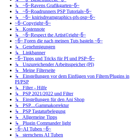
↳ ~წ~Ravens Grafikgarten~წ~
↳ ~წ~Roadrunners PSP Tutorials~წ~
↳ ~წ~ knirisdreamgraphics-pfs-psp~წ~
~წ~Copyright~წ~
↳ Kostennote
↳ ~წ~Respect the Artist©right~წ~
~წ~ Foren die nach meinen Tuts basteln ~წ~
↳ Genehmigungen
↳ Linkbanner
~წ~Tipps und Tricks für PI und PSP~წ~
↳ Unzureichender Arbeitsspeicher (PI)
↳ Meine Filterseite
↳ Einstellungen vor dem Einfügen von Filtern/Plugins in
PI/PSP
↳ Filter - Hilfe
↳ PSP 2021/2022 und Filter
↳ Einstellungen für den Ani Shop
↳ PSP....Gammakorrektur
↳ PSP Tastaturbelegung
↳ Allgemeine Tipps
↳ Plugin Commander light
~წ~AI Tuben ~წ~
↳ sternchens AI Tuben