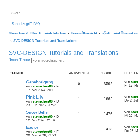
S
E
u
r
c
w
Schnellzugriff
FAQ
h
e
e
i
t
Sternchen & Elfes Tutorialstübchen
Foren-Übersicht
~წ~Tutorial Übersetz
e
r
SVC-DESIGN Tutorials and Translations
t
e
S
SVC-DESIGN Tutorials and Translations
u
c
S
E
Neues Thema
h
u
r
e
c
w
h
e
THEMEN
ANTWORTEN
ZUGRIFFE
LETZTER
e
i
t
e
L
Genehmigung
von
ste
A
Z
0
3592
r
e
Fr 17. M
von
sternchen06
»
Fr
t
t
17. Mai 2024, 20:10
n
u
e
z
S
t
L
Pink Lily
von
ste
A
Z
1
1862
t
g
u
e
e
Do 2. Jul
von
sternchen06
»
Di
c
r
t
23. Jun 2026, 20:52
n
u
h
w
r
B
z
e
e
t
L
Snow Bells
von
ste
A
Z
1
1476
t
g
i
e
o
i
e
Mi 20. M
von
sternchen06
»
Di
t
r
t
12. Mai 2026, 21:34
n
u
r
w
r
B
z
r
f
a
e
t
L
Easter
von
ste
A
Z
1
1418
t
g
g
i
e
o
i
e
Do 26. M
t
f
von
sternchen06
»
Fr
t
r
t
20. Mär 2026, 21:29
n
u
r
w
r
B
z