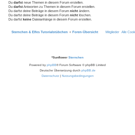
Du
darfst
neue Themen in diesem Forum erstellen.
e
e
Du
darfst
Antworten zu Themen in diesem Forum erstellen.
Du darfst deine Beiträge in diesem Forum
nicht
ändern.
n
Du darfst deine Beiträge in diesem Forum
nicht
löschen.
Du darfst
keine
Dateianhänge in diesem Forum erstellen.
Sternchen & Elfes Tutorialstübchen
Foren-Übersicht
Mitglieder
Alle Coo
*
Sunflower
Sternchen
Powered by
phpBB
® Forum Software © phpBB Limited
Deutsche Übersetzung durch
phpBB.de
Datenschutz
|
Nutzungsbedingungen