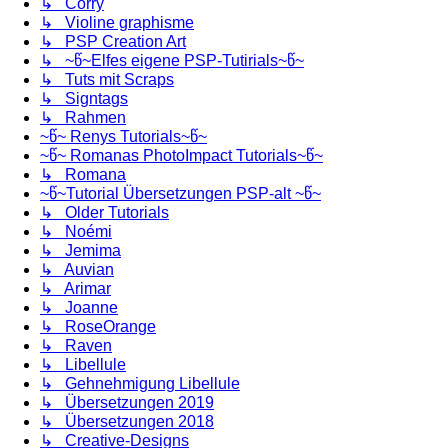
↳ Corry
↳ Violine graphisme
↳ PSP Creation Art
↳ ~წ~Elfes eigene PSP-Tutirials~წ~
↳ Tuts mit Scraps
↳ Signtags
↳ Rahmen
~წ~ Renys Tutorials~წ~
~წ~ Romanas PhotoImpact Tutorials~წ~
↳ Romana
~წ~Tutorial Übersetzungen PSP-alt ~წ~
↳ Older Tutorials
↳ Noémi
↳ Jemima
↳ Auvian
↳ Arimar
↳ Joanne
↳ RoseOrange
↳ Raven
↳ Libellule
↳ Gehnehmigung Libellule
↳ Übersetzungen 2019
↳ Übersetzungen 2018
↳ Creative-Designs