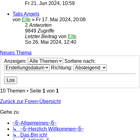
Fr 21. Jun 2024, 10:59
Tatis Angels
von
Elfe
»
Fr 17. Mai 2024, 20:08
2
Antworten
9849
Zugriffe
Letzter Beitrag
von
Elfe
So 26. Mai 2024, 12:40
Neues Thema
Anzeigen:
Sortiere nach:
Richtung:
10 Themen • Seite
1
von
1
Zurück zur Foren-Übersicht
Gehe zu
~წ~Allgemeines~წ~
↳ ~წ~Herzlich Willkommen~წ~
↳ Das Bin ich!