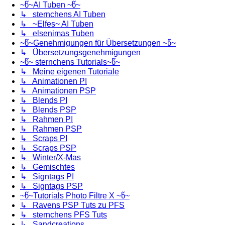
~წ~AI Tuben ~წ~
↳ sternchens AI Tuben
↳ ~Elfes~ AI Tuben
↳ elsenimas Tuben
~წ~Genehmigungen für Übersetzungen ~წ~
↳ Übersetzungsgenehmigungen
~წ~ sternchens Tutorials~წ~
↳ Meine eigenen Tutoriale
↳ Animationen PI
↳ Animationen PSP
↳ Blends PI
↳ Blends PSP
↳ Rahmen PI
↳ Rahmen PSP
↳ Scraps PI
↳ Scraps PSP
↳ Winter/X-Mas
↳ Gemischtes
↳ Signtags PI
↳ Signtags PSP
~წ~Tutorials Photo Filtre X ~წ~
↳ Ravens PSP Tuts zu PFS
↳ sternchens PFS Tuts
↳ Sandcreations