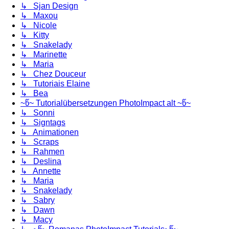
↳ Sjan Design
↳ Maxou
↳ Nicole
↳ Kitty
↳ Snakelady
↳ Marinette
↳ Maria
↳ Chez Douceur
↳ Tutoriais Elaine
↳ Bea
~წ~ Tutorialübersetzungen PhotoImpact alt ~წ~
↳ Sonni
↳ Signtags
↳ Animationen
↳ Scraps
↳ Rahmen
↳ Deslina
↳ Annette
↳ Maria
↳ Snakelady
↳ Sabry
↳ Dawn
↳ Macy