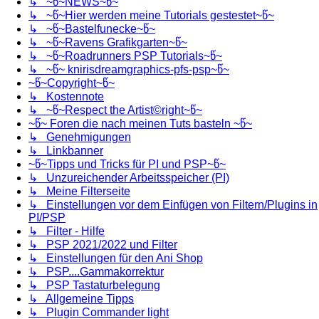
↳ ~წ~NEWS~წ~
↳ ~წ~Hier werden meine Tutorials gestestet~წ~
↳ ~წ~Bastelfunecke~წ~
↳ ~წ~Ravens Grafikgarten~წ~
↳ ~წ~Roadrunners PSP Tutorials~წ~
↳ ~წ~ knirisdreamgraphics-pfs-psp~წ~
~წ~Copyright~წ~
↳ Kostennote
↳ ~წ~Respect the Artist©right~წ~
~წ~ Foren die nach meinen Tuts basteln ~წ~
↳ Genehmigungen
↳ Linkbanner
~წ~Tipps und Tricks für PI und PSP~წ~
↳ Unzureichender Arbeitsspeicher (PI)
↳ Meine Filterseite
↳ Einstellungen vor dem Einfügen von Filtern/Plugins in
PI/PSP
↳ Filter - Hilfe
↳ PSP 2021/2022 und Filter
↳ Einstellungen für den Ani Shop
↳ PSP....Gammakorrektur
↳ PSP Tastaturbelegung
↳ Allgemeine Tipps
↳ Plugin Commander light