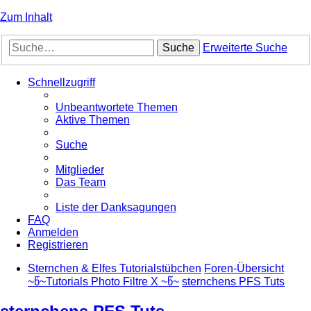
Zum Inhalt
Suche
Erweiterte Suche
Schnellzugriff
Unbeantwortete Themen
Aktive Themen
Suche
Mitglieder
Das Team
Liste der Danksagungen
FAQ
Anmelden
Registrieren
Sternchen & Elfes Tutorialstübchen
Foren-Übersicht
~წ~Tutorials Photo Filtre X ~წ~
sternchens PFS Tuts