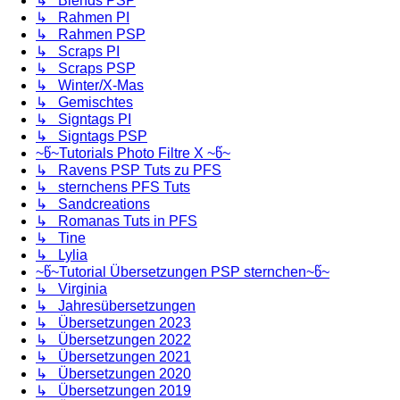
↳ Blends PSP
↳ Rahmen PI
↳ Rahmen PSP
↳ Scraps PI
↳ Scraps PSP
↳ Winter/X-Mas
↳ Gemischtes
↳ Signtags PI
↳ Signtags PSP
~წ~Tutorials Photo Filtre X ~წ~
↳ Ravens PSP Tuts zu PFS
↳ sternchens PFS Tuts
↳ Sandcreations
↳ Romanas Tuts in PFS
↳ Tine
↳ Lylia
~წ~Tutorial Übersetzungen PSP sternchen~წ~
↳ Virginia
↳ Jahresübersetzungen
↳ Übersetzungen 2023
↳ Übersetzungen 2022
↳ Übersetzungen 2021
↳ Übersetzungen 2020
↳ Übersetzungen 2019