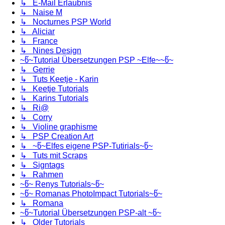
↳ E-Mail Erlaubnis
↳ Naise M
↳ Nocturnes PSP World
↳ Aliciar
↳ France
↳ Nines Design
~წ~Tutorial Übersetzungen PSP ~Elfe~~წ~
↳ Gerrie
↳ Tuts Keetje - Karin
↳ Keetje Tutorials
↳ Karins Tutorials
↳ Ri@
↳ Corry
↳ Violine graphisme
↳ PSP Creation Art
↳ ~წ~Elfes eigene PSP-Tutirials~წ~
↳ Tuts mit Scraps
↳ Signtags
↳ Rahmen
~წ~ Renys Tutorials~წ~
~წ~ Romanas PhotoImpact Tutorials~წ~
↳ Romana
~წ~Tutorial Übersetzungen PSP-alt ~წ~
↳ Older Tutorials