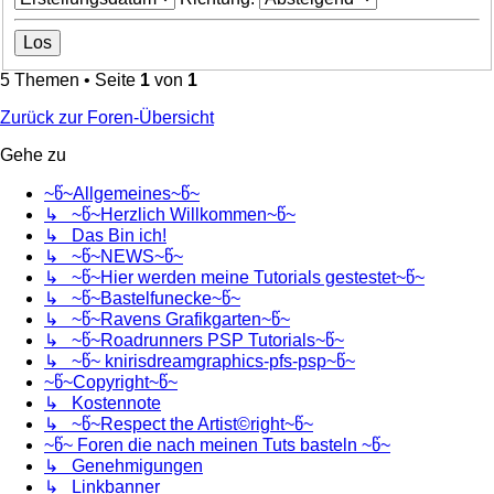
5 Themen • Seite
1
von
1
Zurück zur Foren-Übersicht
Gehe zu
~წ~Allgemeines~წ~
↳ ~წ~Herzlich Willkommen~წ~
↳ Das Bin ich!
↳ ~წ~NEWS~წ~
↳ ~წ~Hier werden meine Tutorials gestestet~წ~
↳ ~წ~Bastelfunecke~წ~
↳ ~წ~Ravens Grafikgarten~წ~
↳ ~წ~Roadrunners PSP Tutorials~წ~
↳ ~წ~ knirisdreamgraphics-pfs-psp~წ~
~წ~Copyright~წ~
↳ Kostennote
↳ ~წ~Respect the Artist©right~წ~
~წ~ Foren die nach meinen Tuts basteln ~წ~
↳ Genehmigungen
↳ Linkbanner