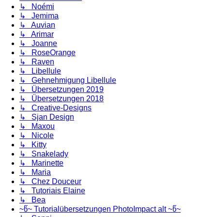
↳ Noémi
↳ Jemima
↳ Auvian
↳ Arimar
↳ Joanne
↳ RoseOrange
↳ Raven
↳ Libellule
↳ Gehnehmigung Libellule
↳ Übersetzungen 2019
↳ Übersetzungen 2018
↳ Creative-Designs
↳ Sjan Design
↳ Maxou
↳ Nicole
↳ Kitty
↳ Snakelady
↳ Marinette
↳ Maria
↳ Chez Douceur
↳ Tutoriais Elaine
↳ Bea
~წ~ Tutorialübersetzungen PhotoImpact alt ~წ~