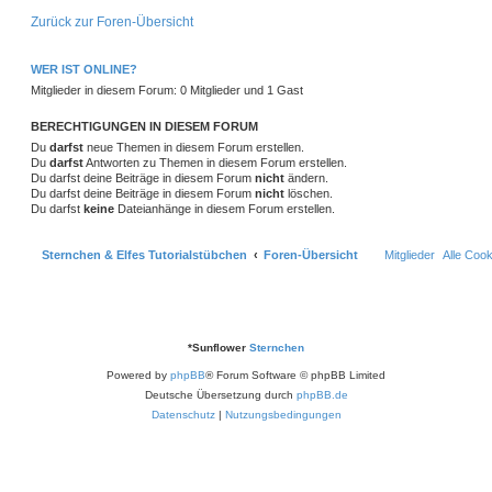
g
e
t
f
n
Zurück zur Foren-Übersicht
i
o
i
t
e
e
r
r
f
a
WER IST ONLINE?
n
g
t
f
Mitglieder in diesem Forum: 0 Mitglieder und 1 Gast
e
e
BERECHTIGUNGEN IN DIESEM FORUM
n
Du
darfst
neue Themen in diesem Forum erstellen.
Du
darfst
Antworten zu Themen in diesem Forum erstellen.
Du darfst deine Beiträge in diesem Forum
nicht
ändern.
Du darfst deine Beiträge in diesem Forum
nicht
löschen.
Du darfst
keine
Dateianhänge in diesem Forum erstellen.
Sternchen & Elfes Tutorialstübchen
Foren-Übersicht
Mitglieder
Alle Coo
*
Sunflower
Sternchen
Powered by
phpBB
® Forum Software © phpBB Limited
Deutsche Übersetzung durch
phpBB.de
Datenschutz
|
Nutzungsbedingungen