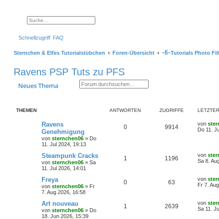
Suche
Erweiterte Suche
Schnellzugriff
FAQ
Sternchen & Elfes Tutorialstübchen
Foren-Übersicht
~წ~Tutorials Photo Fil
Ravens PSP Tuts zu PFS
Suche
Erweiterte Suche
Neues Thema
THEMEN
ANTWORTEN
ZUGRIFFE
LETZTER
L
Ravens
von
ste
A
Z
0
9914
e
Do 11. J
Genehmigung
t
von
sternchen06
»
Do
n
u
z
11. Jul 2024, 19:13
t
t
g
e
L
Steampunk Cracks
von
ste
A
Z
1
1196
r
e
Sa 8. Au
von
sternchen06
»
Sa
w
r
B
t
11. Jul 2026, 14:01
n
u
e
z
i
o
i
t
L
Freya
von
ste
A
Z
0
63
t
t
g
e
e
Fr 7. Au
von
sternchen06
»
Fr
r
r
f
r
t
7. Aug 2026, 16:58
a
n
u
w
r
B
z
g
e
t
t
f
L
Art nouveau
von
ste
A
Z
1
2639
t
g
i
e
o
i
e
Sa 11. Ju
von
sternchen06
»
Do
t
r
t
e
e
18. Jun 2026, 15:39
n
u