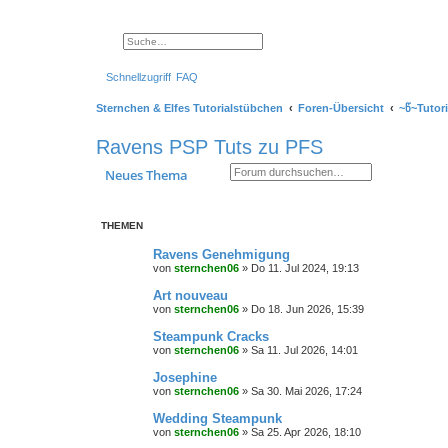
Suche
Erweiterte Suche
Schnellzugriff
FAQ
Sternchen & Elfes Tutorialstübchen
Foren-Übersicht
~წ~Tutori
Ravens PSP Tuts zu PFS
Suche
Erweiterte Suche
Neues Thema
THEMEN
Ravens Genehmigung
von
sternchen06
»
Do 11. Jul 2024, 19:13
Art nouveau
von
sternchen06
»
Do 18. Jun 2026, 15:39
Steampunk Cracks
von
sternchen06
»
Sa 11. Jul 2026, 14:01
Josephine
von
sternchen06
»
Sa 30. Mai 2026, 17:24
Wedding Steampunk
von
sternchen06
»
Sa 25. Apr 2026, 18:10