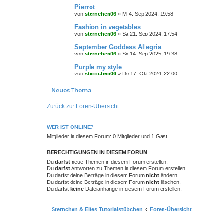
Pierrot
von
sternchen06
»
Mi 4. Sep 2024, 19:58
Fashion in vegetables
von
sternchen06
»
Sa 21. Sep 2024, 17:54
September Goddess Allegria
von
sternchen06
»
So 14. Sep 2025, 19:38
Purple my style
von
sternchen06
»
Do 17. Okt 2024, 22:00
Neues Thema
Zurück zur Foren-Übersicht
WER IST ONLINE?
Mitglieder in diesem Forum: 0 Mitglieder und 1 Gast
BERECHTIGUNGEN IN DIESEM FORUM
Du
darfst
neue Themen in diesem Forum erstellen.
Du
darfst
Antworten zu Themen in diesem Forum erstellen.
Du darfst deine Beiträge in diesem Forum
nicht
ändern.
Du darfst deine Beiträge in diesem Forum
nicht
löschen.
Du darfst
keine
Dateianhänge in diesem Forum erstellen.
Sternchen & Elfes Tutorialstübchen
Foren-Übersicht