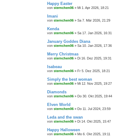
Happy Easter
von
sternchen06
»
Mi 1. Apr 2026, 18:21
Imani
von
sternchen06
»
Sa 7. Mär 2026, 21:29
Kenda
von
sternchen06
»
Sa 17. Jan 2026, 16:31
January Goddes Diana
von
sternchen06
»
Sa 10. Jan 2026, 17:36
Merry Christmas
von
sternchen06
»
Di 16. Dez 2025, 19:31
Isabeau
von
sternchen06
»
Fr 5. Dez 2025, 18:21
Simply the best woman
von
sternchen06
»
Mi 12. Nov 2025, 19:27
Diamonds
von
sternchen06
»
Do 30. Okt 2025, 19:44
Elven World
von
sternchen06
»
Do 11. Jul 2024, 23:59
Leda and the swan
von
sternchen06
»
Di 14. Okt 2025, 15:47
Happy Halloween
von
sternchen06
»
Mo 6. Okt 2025, 19:11