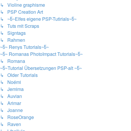
↳ Violine graphisme
↳ PSP Creation Art
↳ ~წ~Elfes eigene PSP-Tutirials~წ~
↳ Tuts mit Scraps
↳ Signtags
↳ Rahmen
~წ~ Renys Tutorials~წ~
~წ~ Romanas PhotoImpact Tutorials~წ~
↳ Romana
~წ~Tutorial Übersetzungen PSP-alt ~წ~
↳ Older Tutorials
↳ Noémi
↳ Jemima
↳ Auvian
↳ Arimar
↳ Joanne
↳ RoseOrange
↳ Raven