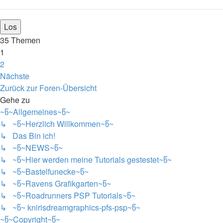
35 Themen
1
2
Nächste
Zurück zur Foren-Übersicht
Gehe zu
~წ~Allgemeines~წ~
↳ ~წ~Herzlich Willkommen~წ~
↳ Das Bin ich!
↳ ~წ~NEWS~წ~
↳ ~წ~Hier werden meine Tutorials gestestet~წ~
↳ ~წ~Bastelfunecke~წ~
↳ ~წ~Ravens Grafikgarten~წ~
↳ ~წ~Roadrunners PSP Tutorials~წ~
↳ ~წ~ knirisdreamgraphics-pfs-psp~წ~
~წ~Copyright~წ~