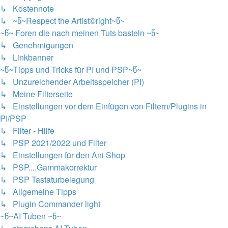
↳ Kostennote
↳ ~წ~Respect the Artist©right~წ~
~წ~ Foren die nach meinen Tuts basteln ~წ~
↳ Genehmigungen
↳ Linkbanner
~წ~Tipps und Tricks für PI und PSP~წ~
↳ Unzureichender Arbeitsspeicher (PI)
↳ Meine Filterseite
↳ Einstellungen vor dem Einfügen von Filtern/Plugins in
PI/PSP
↳ Filter - Hilfe
↳ PSP 2021/2022 und Filter
↳ Einstellungen für den Ani Shop
↳ PSP....Gammakorrektur
↳ PSP Tastaturbelegung
↳ Allgemeine Tipps
↳ Plugin Commander light
~წ~AI Tuben ~წ~