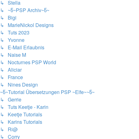
↳ Stella
↳ ~წ~PSP Archiv~წ~
↳ Bigi
↳ MarieNickol Designs
↳ Tuts 2023
↳ Yvonne
↳ E-Mail Erlaubnis
↳ Naise M
↳ Nocturnes PSP World
↳ Aliciar
↳ France
↳ Nines Design
~წ~Tutorial Übersetzungen PSP ~Elfe~~წ~
↳ Gerrie
↳ Tuts Keetje - Karin
↳ Keetje Tutorials
↳ Karins Tutorials
↳ Ri@
↳ Corry