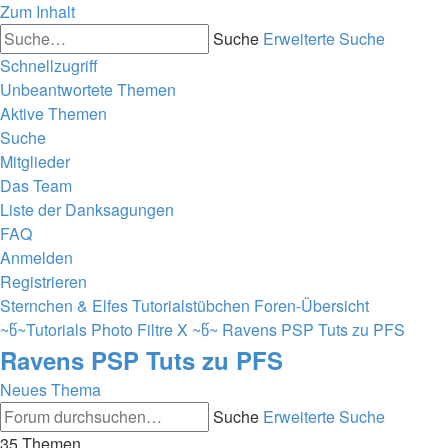
Zum Inhalt
Suche
Erweiterte Suche
Schnellzugriff
Unbeantwortete Themen
Aktive Themen
Suche
Mitglieder
Das Team
Liste der Danksagungen
FAQ
Anmelden
Registrieren
Sternchen & Elfes Tutorialstübchen
Foren-Übersicht
~წ~Tutorials Photo Filtre X ~წ~
Ravens PSP Tuts zu PFS
Ravens PSP Tuts zu PFS
Neues Thema
Suche
Erweiterte Suche
35 Themen